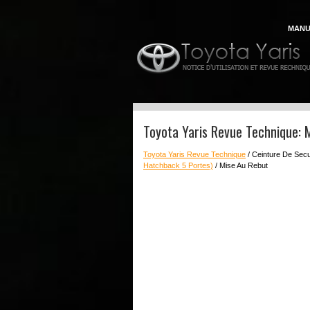
MANU
Toyota Yaris Revue Technique: 
Toyota Yaris Revue Technique
/ Ceinture De Secu
Hatchback 5 Portes)
/ Mise Au Rebut