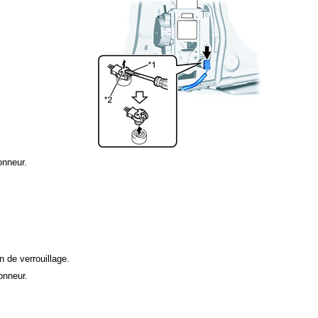
onneur.
on de verrouillage.
onneur.