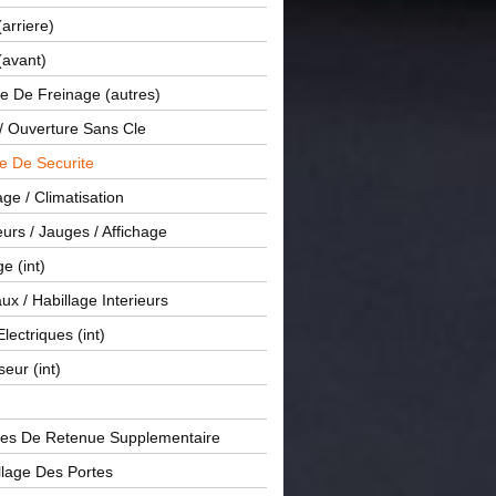
(arriere)
(avant)
e De Freinage (autres)
 / Ouverture Sans Cle
e De Securite
ge / Climatisation
rs / Jauges / Affichage
e (int)
x / Habillage Interieurs
Electriques (int)
seur (int)
es De Retenue Supplementaire
llage Des Portes