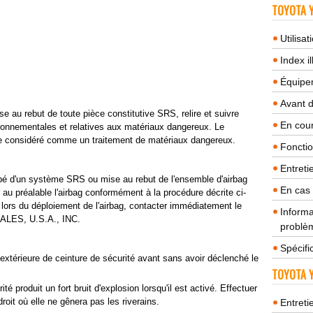
TOYOTA Y
Utilisa
Index il
Équipem
Avant 
e au rebut de toute pièce constitutive SRS, relire et suivre
En cour
ironnementales et relatives aux matériaux dangereux. Le
re considéré comme un traitement de matériaux dangereux.
Fonctio
Entreti
pé d'un système SRS ou mise au rebut de l'ensemble d'airbag
En cas
r au préalable l'airbag conformément à la procédure décrite ci-
lors du déploiement de l'airbag, contacter immédiatement le
Informa
ALES, U.S.A., INC.
problèm
Spécifi
extérieure de ceinture de sécurité avant sans avoir déclenché le
TOYOTA Y
é produit un fort bruit d'explosion lorsqu'il est activé. Effectuer
droit où elle ne gênera pas les riverains.
Entreti