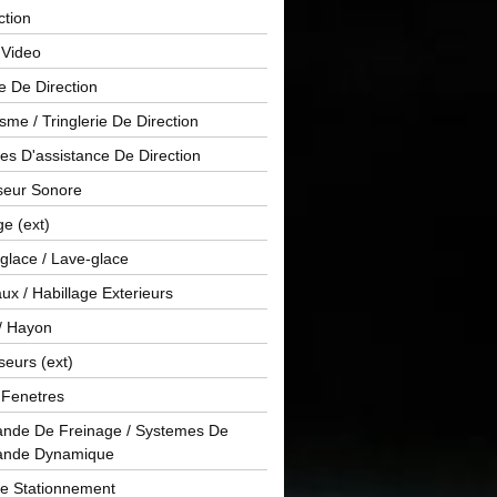
ction
 Video
e De Direction
me / Tringlerie De Direction
s D'assistance De Direction
sseur Sonore
ge (ext)
glace / Lave-glace
x / Habillage Exterieurs
/ Hayon
seurs (ext)
/ Fenetres
de De Freinage / Systemes De
nde Dynamique
De Stationnement