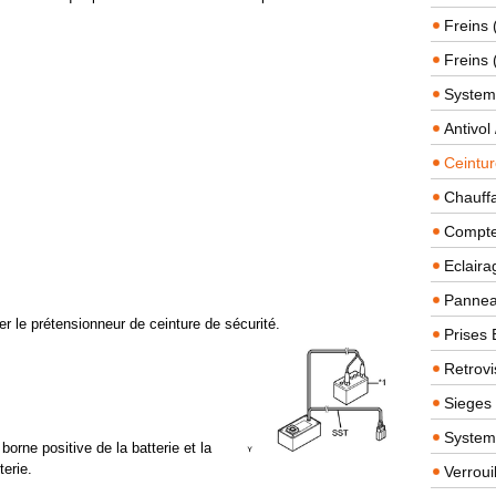
Freins 
Freins 
System
Antivol
Ceintur
Chauffa
Compteu
Eclairag
Panneau
ver le prétensionneur de ceinture de sécurité.
Prises 
Retrovi
Sieges
System
borne positive de la batterie et la
terie.
Verroui