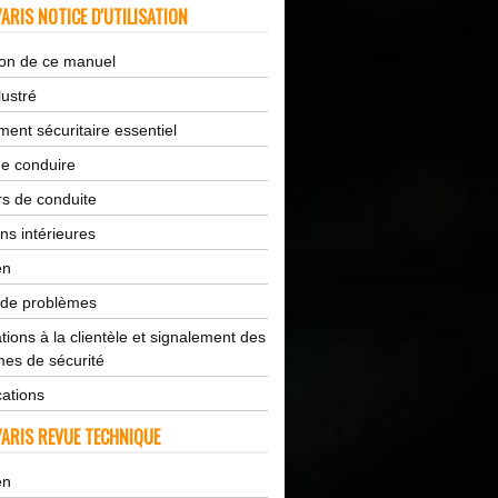
ARIS NOTICE D'UTILISATION
tion de ce manuel
lustré
ent sécuritaire essentiel
de conduire
s de conduite
ns intérieures
en
 de problèmes
tions à la clientèle et signalement des
es de sécurité
cations
ARIS REVUE TECHNIQUE
en