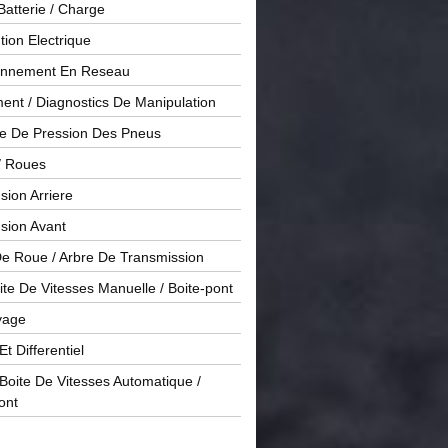
Batterie / Charge
ution Electrique
onnement En Reseau
ent / Diagnostics De Manipulation
le De Pression Des Pneus
/ Roues
ion Arriere
sion Avant
De Roue / Arbre De Transmission
te De Vitesses Manuelle / Boite-pont
yage
Et Differentiel
oite De Vitesses Automatique /
ont