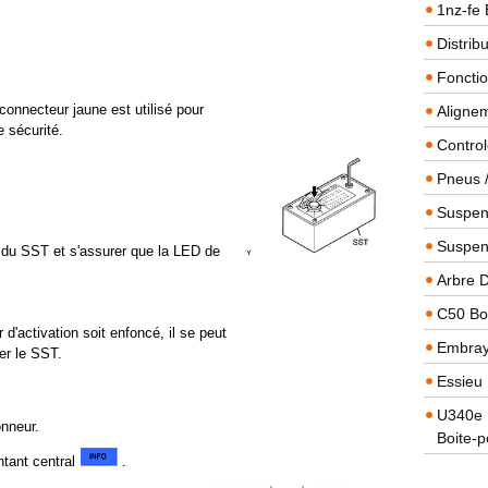
1nz-fe 
Distrib
Foncti
connecteur jaune est utilisé pour
Alignem
e sécurité.
Contro
Pneus 
Suspens
Suspen
n du SST et s'assurer que la LED de
Arbre 
C50 Boi
d'activation soit enfoncé, il se peut
Embra
er le SST.
Essieu 
U340e B
onneur.
Boite-p
ntant central
.