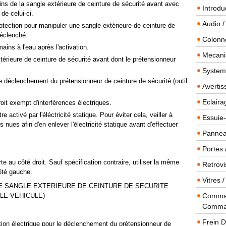
ins de la sangle extérieure de ceinture de sécurité avant avec
Introdu
de celui-ci.
Audio /
otection pour manipuler une sangle extérieure de ceinture de
déclenché.
Colonn
ins à l'eau après l'activation.
Mecanis
érieure de ceinture de sécurité avant dont le prétensionneur
Systeme
 le déclenchement du prétensionneur de ceinture de sécurité (outil
Averti
Eclaira
oit exempt d'interférences électriques.
 activé par l'éléctricité statique. Pour éviter cela, veiller à
Essuie-
nues afin d'en enlever l'électricité statique avant d'effectuer
Panneau
Portes 
e au côté droit. Sauf spécification contraire, utiliser la même
Retrovi
côté gauche.
Vitres 
DE SANGLE EXTERIEURE DE CEINTURE DE SECURITE
LE VEHICULE)
Comman
Comma
Frein 
tation électrique pour le déclenchement du prétensionneur de