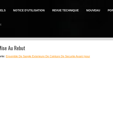
ELS
NOTICE D'UTILISATION
REVUE TECHNIQUE
NOUVEAU
PO
Mise Au Rebut
rite:
Ensemble De Sangle Exterieure De Ceinture De Securite Avant (pour