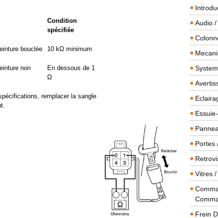
Introdu
Condition
Audio /
spécifiée
Colonn
einture bouclée
10 kΩ minimum
Mecanis
einture non
En dessous de 1
Systeme
Ω
Averti
spécifications, remplacer la sangle
Eclaira
t.
Essuie-
Panneau
Portes 
Retrovi
Vitres 
Comman
Comma
Frein 