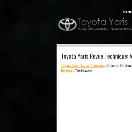
MANU
Toyota Yaris Revue Technique: V
Toyota Yaris Revue Technique
/ Ceinture De Secu
Berlines)
/ Verification