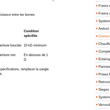
Freins 
Freins 
sistance entre les bornes.
System
Antivol
Condition
spécifiée
Ceintur
Chauffa
einture bouclée
10 kΩ minimum
Compteu
einture non
En dessous de 1
Eclairag
Ω
Panneau
spécifications, remplacer la sangle
t.
Prises 
Retrovi
Sieges
System
Verroui