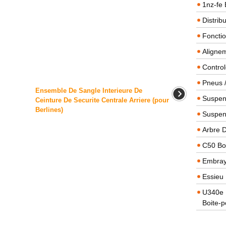
1nz-fe 
Distrib
Foncti
Alignem
Contro
Pneus 
Ensemble De Sangle Interieure De
Suspens
Ceinture De Securite Centrale Arriere (pour
Berlines)
Suspen
Arbre 
C50 Boi
Embra
Essieu 
U340e B
Boite-p