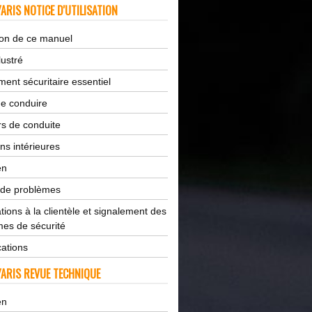
ARIS NOTICE D'UTILISATION
tion de ce manuel
lustré
ent sécuritaire essentiel
de conduire
s de conduite
ns intérieures
en
 de problèmes
tions à la clientèle et signalement des
es de sécurité
cations
ARIS REVUE TECHNIQUE
en