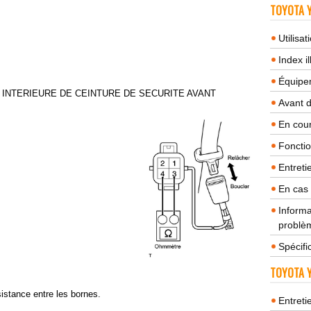
TOYOTA Y
Utilisa
Index il
Équipem
E INTERIEURE DE CEINTURE DE SECURITE AVANT
Avant 
En cour
Fonctio
Entreti
En cas
Informa
problèm
Spécifi
TOYOTA Y
sistance entre les bornes.
Entreti