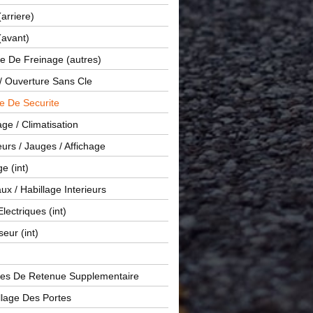
(arriere)
(avant)
e De Freinage (autres)
 / Ouverture Sans Cle
e De Securite
ge / Climatisation
rs / Jauges / Affichage
e (int)
x / Habillage Interieurs
Electriques (int)
seur (int)
es De Retenue Supplementaire
llage Des Portes