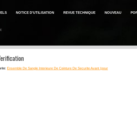
ELS
NOTICE D'UTILISATION
REVUE TECHNIQUE
NOUVEAU
PO
erification
rite:
Ensemble De Sangle Interieure De Ceinture De Securite Avant (pour