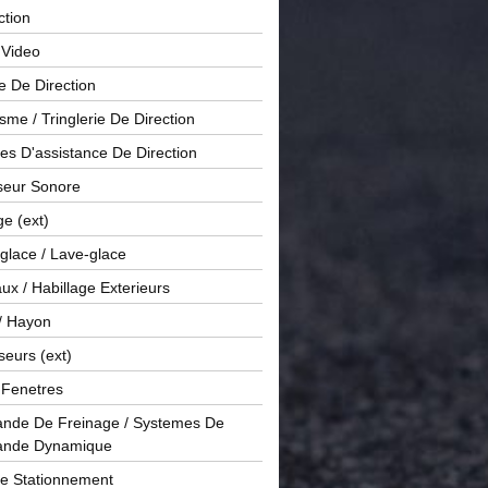
ction
 Video
e De Direction
me / Tringlerie De Direction
s D'assistance De Direction
sseur Sonore
ge (ext)
glace / Lave-glace
x / Habillage Exterieurs
/ Hayon
seurs (ext)
/ Fenetres
de De Freinage / Systemes De
nde Dynamique
De Stationnement