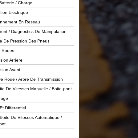
Batterie / Charge
ution Electrique
onnement En Reseau
ent / Diagnostics De Manipulation
le De Pression Des Pneus
/ Roues
ion Arriere
sion Avant
De Roue / Arbre De Transmission
te De Vitesses Manuelle / Boite-pont
yage
Et Differentiel
oite De Vitesses Automatique /
ont