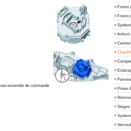
Freins 
Freins 
System
Antivol
Ceintur
Chauffa
Compteu
Eclairag
Panneau
le sous-ensemble de commande
Prises 
Retrovi
Sieges
System
Verroui