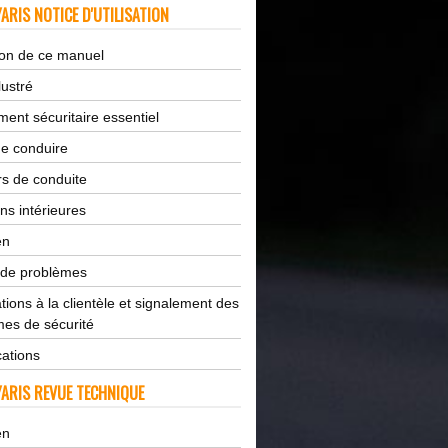
ARIS NOTICE D'UTILISATION
tion de ce manuel
lustré
ent sécuritaire essentiel
de conduire
s de conduite
ns intérieures
en
 de problèmes
tions à la clientèle et signalement des
es de sécurité
cations
ARIS REVUE TECHNIQUE
en