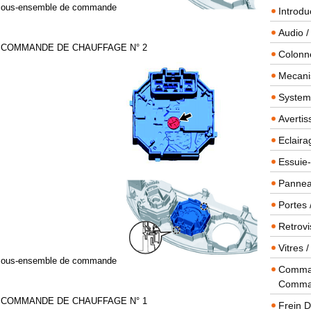
le sous-ensemble de commande
Introdu
Audio /
 COMMANDE DE CHAUFFAGE N° 2
Colonn
Mecanis
Systeme
Averti
Eclaira
Essuie-
Panneau
Portes 
Retrovi
Vitres 
le sous-ensemble de commande
Comman
Comma
 COMMANDE DE CHAUFFAGE N° 1
Frein 