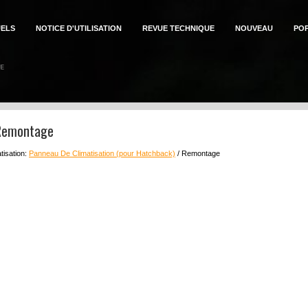
ELS
NOTICE D'UTILISATION
REVUE TECHNIQUE
NOUVEAU
PO
 Remontage
tisation:
Panneau De Climatisation (pour Hatchback)
/ Remontage