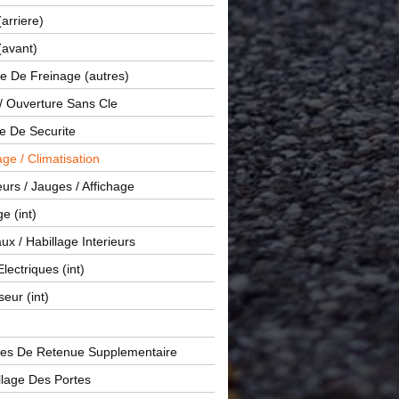
(arriere)
(avant)
e De Freinage (autres)
 / Ouverture Sans Cle
e De Securite
ge / Climatisation
rs / Jauges / Affichage
e (int)
x / Habillage Interieurs
Electriques (int)
seur (int)
es De Retenue Supplementaire
llage Des Portes