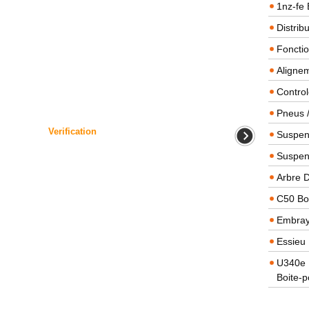
1nz-fe 
Distrib
Foncti
Alignem
Contro
Pneus 
Verification
Suspens
Suspen
Arbre 
C50 Boi
Embra
Essieu 
U340e B
Boite-p