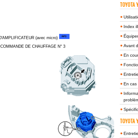
TOYOTA Y
Utilisa
Index il
Équipem
'AMPLIFICATEUR (avec micro)
Avant 
 COMMANDE DE CHAUFFAGE N° 3
En cour
Fonctio
Entreti
En cas
Informa
problèm
Spécifi
TOYOTA Y
Entreti