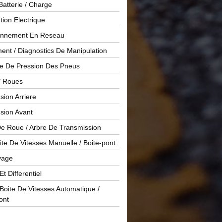
Batterie / Charge
ution Electrique
onnement En Reseau
ent / Diagnostics De Manipulation
le De Pression Des Pneus
/ Roues
ion Arriere
sion Avant
De Roue / Arbre De Transmission
te De Vitesses Manuelle / Boite-pont
yage
Et Differentiel
oite De Vitesses Automatique /
ont