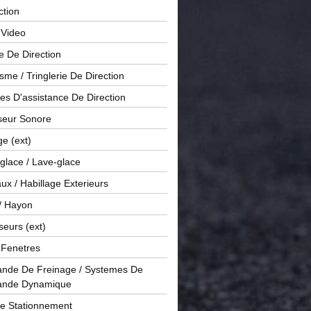
ction
 Video
e De Direction
me / Tringlerie De Direction
s D'assistance De Direction
sseur Sonore
ge (ext)
glace / Lave-glace
x / Habillage Exterieurs
/ Hayon
seurs (ext)
/ Fenetres
de De Freinage / Systemes De
nde Dynamique
De Stationnement