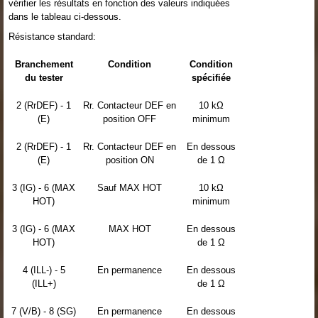
vérifier les résultats en fonction des valeurs indiquées
dans le tableau ci-dessous.
Résistance standard:
Branchement
Condition
Condition
du tester
spécifiée
2 (RrDEF) - 1
Rr. Contacteur DEF en
10 kΩ
(E)
position OFF
minimum
2 (RrDEF) - 1
Rr. Contacteur DEF en
En dessous
(E)
position ON
de 1 Ω
3 (IG) - 6 (MAX
Sauf MAX HOT
10 kΩ
HOT)
minimum
3 (IG) - 6 (MAX
MAX HOT
En dessous
HOT)
de 1 Ω
4 (ILL-) - 5
En permanence
En dessous
(ILL+)
de 1 Ω
7 (V/B) - 8 (SG)
En permanence
En dessous