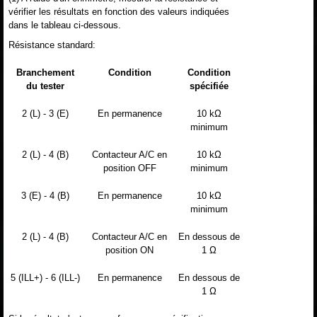
vérifier les résultats en fonction des valeurs indiquées
dans le tableau ci-dessous.
Résistance standard:
Branchement
Condition
Condition
du tester
spécifiée
2 (L) - 3 (E)
En permanence
10 kΩ
minimum
2 (L) - 4 (B)
Contacteur A/C en
10 kΩ
position OFF
minimum
3 (E) - 4 (B)
En permanence
10 kΩ
minimum
2 (L) - 4 (B)
Contacteur A/C en
En dessous de
position ON
1 Ω
5 (ILL+) - 6 (ILL-)
En permanence
En dessous de
1 Ω