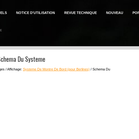
ELS
NOTICE D'UTILISATION
REVUE TECHNIQUE
NOUVEAU
PO
 Schema Du Systeme
es / Affichage:
Systeme De Montre De Bord (pour Berlines)
/ Schema Du