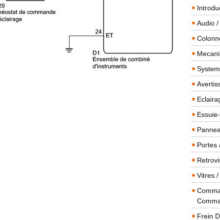
Introdu
Audio /
Colonn
Mecanis
Systeme
Averti
Eclaira
Essuie-
Panneau
Portes 
Retrovi
Vitres 
Comman
Comma
Frein 