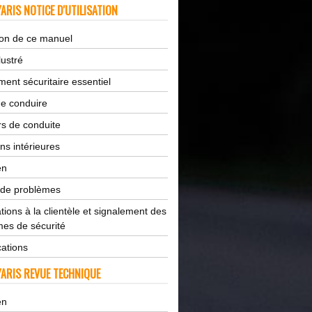
ARIS NOTICE D'UTILISATION
tion de ce manuel
lustré
ent sécuritaire essentiel
de conduire
s de conduite
ns intérieures
en
 de problèmes
tions à la clientèle et signalement des
es de sécurité
cations
ARIS REVUE TECHNIQUE
en