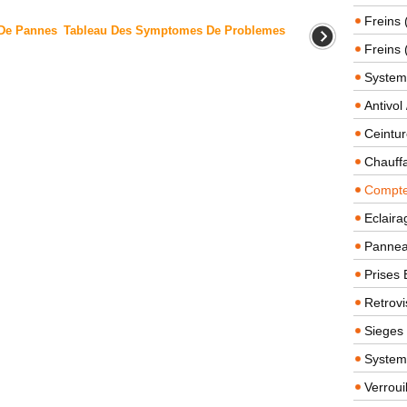
Freins 
 De Pannes
Tableau Des Symptomes De Problemes
Freins 
System
Antivol
Ceintur
Chauffa
Compteu
Eclairag
Panneau
Prises 
Retrovi
Sieges
System
Verroui