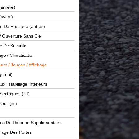
(arriere)
(avant)
e De Freinage (autres)
 / Ouverture Sans Cle
e De Securite
ge / Climatisation
rs / Jauges / Affichage
e (int)
x / Habillage Interieurs
Electriques (int)
seur (int)
es De Retenue Supplementaire
llage Des Portes