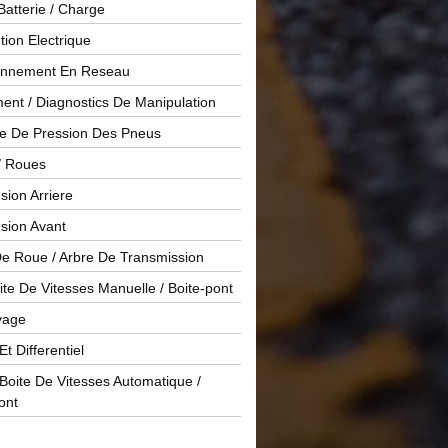
Batterie / Charge
ution Electrique
onnement En Reseau
ent / Diagnostics De Manipulation
le De Pression Des Pneus
/ Roues
ion Arriere
sion Avant
De Roue / Arbre De Transmission
te De Vitesses Manuelle / Boite-pont
yage
Et Differentiel
oite De Vitesses Automatique /
ont