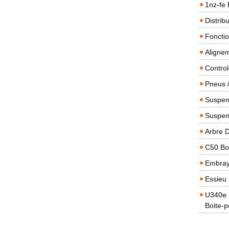
1nz-fe 
Distrib
Foncti
Alignem
Contro
Pneus 
Suspens
Suspen
Arbre 
C50 Boi
Embra
Essieu 
U340e B
Boite-p