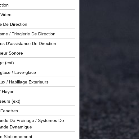
ction
 Video
e De Direction
me / Tringlerie De Direction
s D'assistance De Direction
sseur Sonore
ge (ext)
glace / Lave-glace
x / Habillage Exterieurs
/ Hayon
seurs (ext)
/ Fenetres
de De Freinage / Systemes De
nde Dynamique
De Stationnement