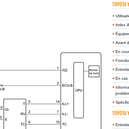
TOYOTA Y
Utilisa
Index il
Équipem
Avant 
En cour
Fonctio
Entreti
En cas
Informa
problèm
Spécifi
TOYOTA Y
Entreti