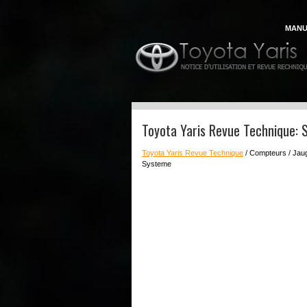
MANU
Toyota Yaris Revue Technique:
Toyota Yaris Revue Technique
/ Compteurs / Jaug
Systeme