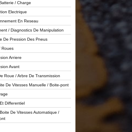
Batterie / Charge
ution Electrique
onnement En Reseau
ent / Diagnostics De Manipulation
le De Pression Des Pneus
/ Roues
ion Arriere
sion Avant
De Roue / Arbre De Transmission
te De Vitesses Manuelle / Boite-pont
yage
Et Differentiel
oite De Vitesses Automatique /
ont