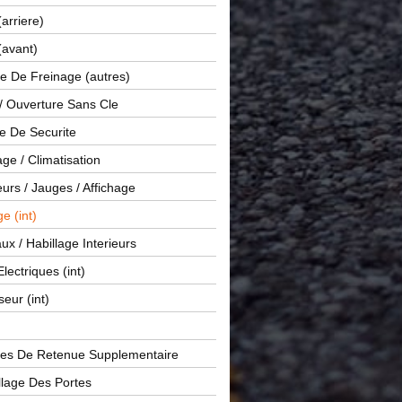
(arriere)
(avant)
e De Freinage (autres)
 / Ouverture Sans Cle
e De Securite
ge / Climatisation
rs / Jauges / Affichage
e (int)
x / Habillage Interieurs
Electriques (int)
seur (int)
es De Retenue Supplementaire
llage Des Portes