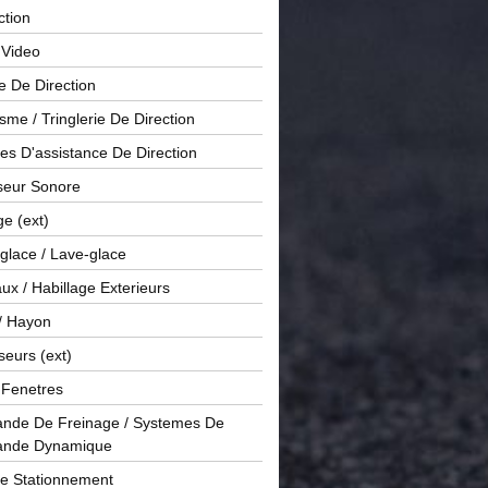
ction
 Video
e De Direction
me / Tringlerie De Direction
s D'assistance De Direction
sseur Sonore
ge (ext)
glace / Lave-glace
x / Habillage Exterieurs
/ Hayon
seurs (ext)
/ Fenetres
de De Freinage / Systemes De
nde Dynamique
De Stationnement