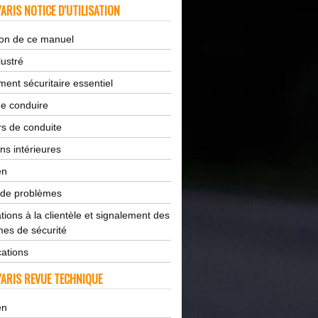
ARIS NOTICE D'UTILISATION
tion de ce manuel
lustré
ent sécuritaire essentiel
de conduire
s de conduite
ns intérieures
en
 de problèmes
tions à la clientèle et signalement des
es de sécurité
cations
ARIS REVUE TECHNIQUE
en