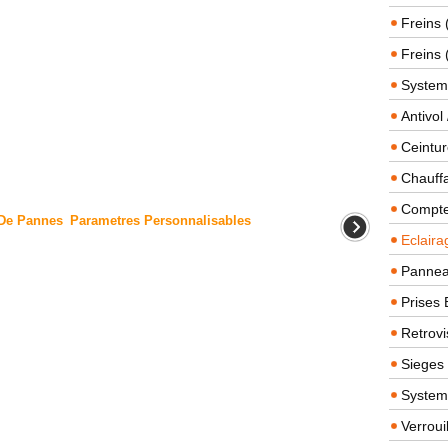
Freins 
Freins 
System
Antivol
Ceintur
Chauffa
Compteu
 De Pannes
Parametres Personnalisables
Eclairag
Panneau
Prises 
Retrovi
Sieges
System
Verroui