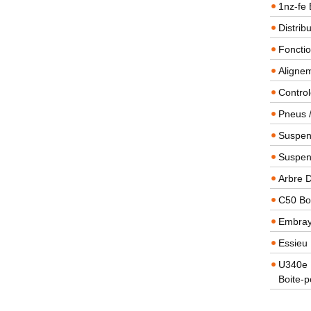
1nz-fe 
Distrib
Foncti
Alignem
Contro
Pneus 
Suspens
Suspen
Arbre 
C50 Boi
Embra
Essieu 
U340e B
Boite-p