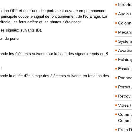
Introdu
sition OFF et que l'une des portes est ouverte en permanence
Audio /
principale coupe le signal de fonctionnement de l'éclairage. En
tacle, les feux arrière et les phares s'éteignent.
Colonn
 les signaux suivants (B).
Mecanis
uil de porte
Systeme
Averti
ande les éléments suivants sur la base des signaux repris en B
Eclaira
e
Essuie-
ande la durée d'éclairage des éléments suivants en fonction des
Panneau
Portes 
Retrovi
Vitres 
Comman
Comma
Frein 