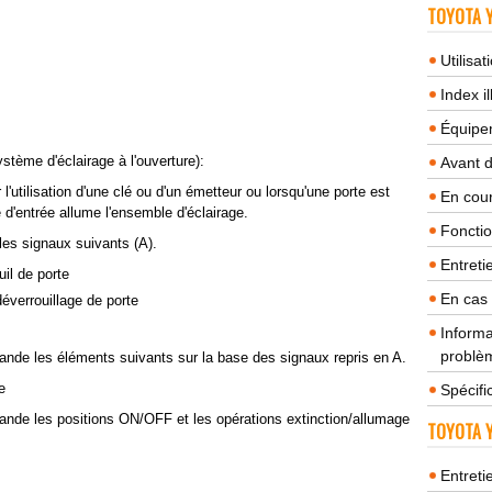
TOYOTA Y
Utilisa
Index il
Équipem
tème d'éclairage à l'ouverture):
Avant 
l'utilisation d'une clé ou d'un émetteur ou lorsqu'une porte est
En cour
 d'entrée allume l'ensemble d'éclairage.
Fonctio
 les signaux suivants (A).
Entreti
uil de porte
En cas
éverrouillage de porte
Informa
problèm
ande les éléments suivants sur la base des signaux repris en A.
e
Spécifi
ande les positions ON/OFF et les opérations extinction/allumage
TOYOTA Y
Entreti