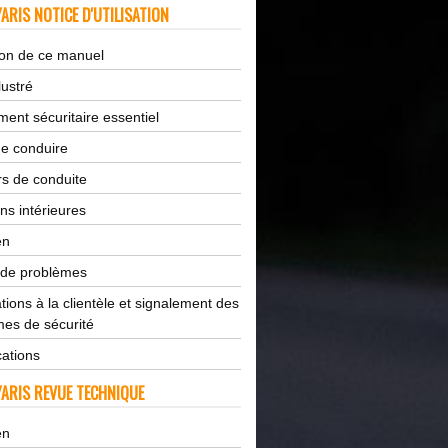
ARIS NOTICE D'UTILISATION
tion de ce manuel
lustré
ent sécuritaire essentiel
de conduire
s de conduite
ns intérieures
en
 de problèmes
tions à la clientèle et signalement des
es de sécurité
cations
ARIS REVUE TECHNIQUE
en