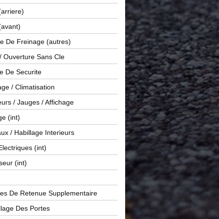
(arriere)
(avant)
e De Freinage (autres)
 / Ouverture Sans Cle
e De Securite
ge / Climatisation
rs / Jauges / Affichage
e (int)
x / Habillage Interieurs
Electriques (int)
seur (int)
es De Retenue Supplementaire
llage Des Portes