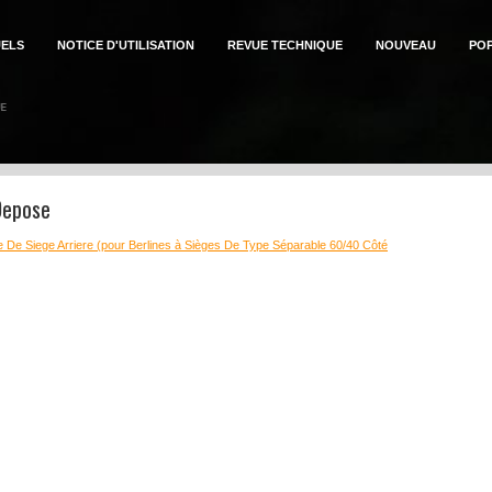
ELS
NOTICE D'UTILISATION
REVUE TECHNIQUE
NOUVEAU
PO
Depose
 De Siege Arriere (pour Berlines à Sièges De Type Séparable 60/40 Côté