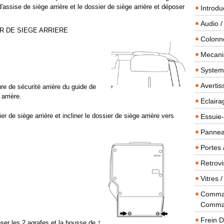
 d'assise de siège arrière et le dossier de siège arrière et déposer
Introdu
Audio /
R DE SIEGE ARRIERE
Colonn
Mecanis
Systeme
Averti
re de sécurité arrière du guide de
arrière.
Eclaira
er de siège arrière et incliner le dossier de siège arrière vers
Essuie-
Panneau
Portes 
Retrovi
Vitres 
Comman
Comma
Frein 
poser les 2 agrafes et la housse de