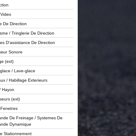
ction
 Video
e De Direction
me / Tringlerie De Direction
s D'assistance De Direction
sseur Sonore
ge (ext)
glace / Lave-glace
x / Habillage Exterieurs
/ Hayon
seurs (ext)
/ Fenetres
de De Freinage / Systemes De
nde Dynamique
De Stationnement