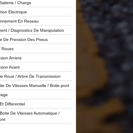
Batterie / Charge
ution Electrique
onnement En Reseau
ent / Diagnostics De Manipulation
le De Pression Des Pneus
/ Roues
ion Arriere
sion Avant
De Roue / Arbre De Transmission
te De Vitesses Manuelle / Boite-pont
yage
Et Differentiel
oite De Vitesses Automatique /
ont