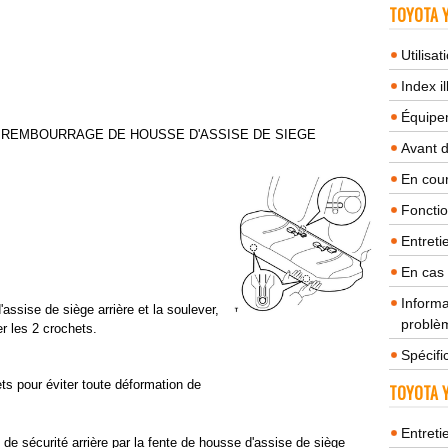
TOYOTA Y
Utilisa
Index il
Équipem
 REMBOURRAGE DE HOUSSE D'ASSISE DE SIEGE
Avant 
En cour
Fonctio
Entreti
En cas
Informa
'assise de siège arrière et la soulever,
problèm
r les 2 crochets.
Spécifi
ts pour éviter toute déformation de
TOYOTA Y
Entreti
e de sécurité arrière par la fente de housse d'assise de siège