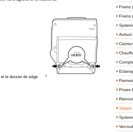
Freins 
Freins 
System
Antivol
Ceintur
Chauffa
Compteu
Eclairag
 et le dossier de siège
Panneau
Prises 
Retrovi
Sieges
System
Verroui