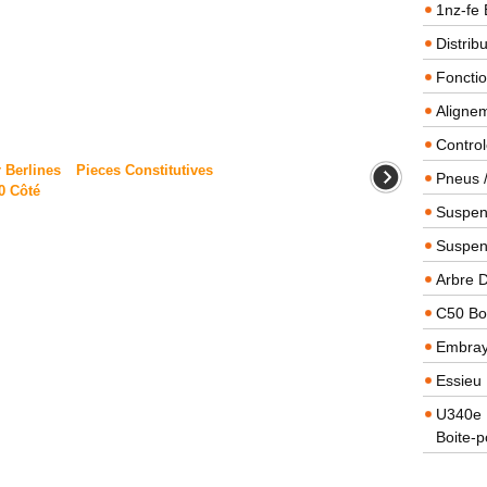
1nz-fe 
Distrib
Foncti
Alignem
Contro
 Berlines
Pieces Constitutives
Pneus 
0 Côté
Suspens
Suspen
Arbre 
C50 Boi
Embra
Essieu 
U340e B
Boite-p