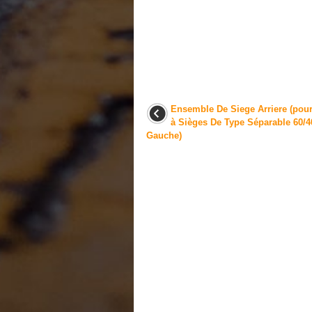
Ensemble De Siege Arriere (pour
à Sièges De Type Séparable 60/4
Gauche)