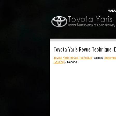
MANU
Toyota Yaris Revue Technique: 
Toyota Yaris Revue Technique
/ Sieges:
Ensemble
Gauche)
/ Depose