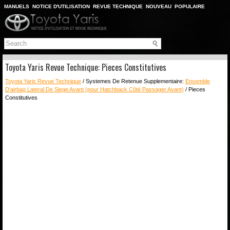
MANUELS
NOTICE D'UTILISATION
REVUE TECHNIQUE
NOUVEAU
POPULAIRE
PLAN DU SITE
CHERCHER
Toyota Yaris Revue Technique: Pieces Constitutives
Toyota Yaris Revue Technique
/ Systemes De Retenue Supplementaire:
Ensemble
D'airbag Lateral De Siege Avant (pour Hatchback Côté Passager Avant)
/ Pieces
Constitutives