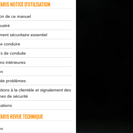
ARIS NOTICE D'UTILISATION
tion de ce manuel
lustré
ent sécuritaire essentiel
de conduire
s de conduite
ns intérieures
en
 de problèmes
tions à la clientèle et signalement des
es de sécurité
cations
ARIS REVUE TECHNIQUE
en