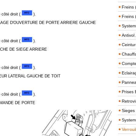
Freins 
côté droit (
).
Freins 
LLAGE D'OUVERTURE DE PORTE ARRIERE GAUCHE
System
Antivol
côté droit (
).
Ceintur
CHE DE SIEGE ARRIERE
Chauffa
Compteu
côté droit (
).
Eclairag
EUR LATERAL GAUCHE DE TOIT
Panneau
Prises 
côté droit (
).
Retrovi
MMANDE DE PORTE
Sieges
System
Verroui