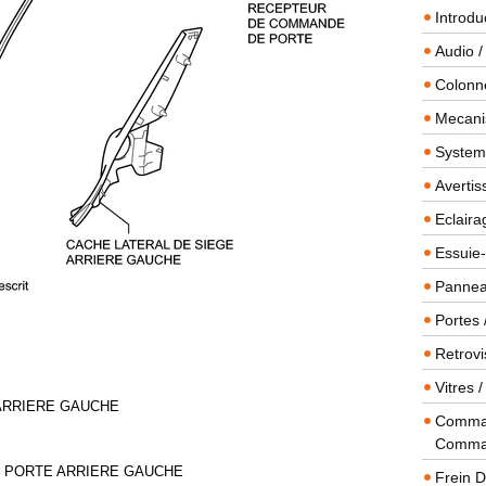
Introdu
Audio /
Colonn
Mecanis
Systeme
Averti
Eclaira
Essuie-
Panneau
Portes 
Retrovi
Vitres 
 ARRIERE GAUCHE
Comman
Comma
E PORTE ARRIERE GAUCHE
Frein 