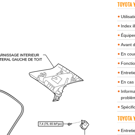
TOYOTA Y
Utilisa
Index il
Équipem
Avant 
En cour
Fonctio
Entreti
En cas
Informa
problèm
Spécifi
TOYOTA Y
Entreti