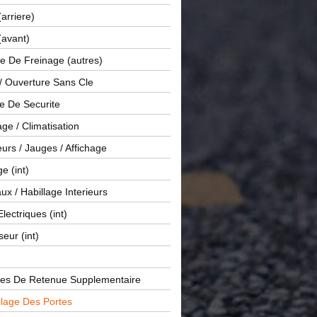
(arriere)
(avant)
e De Freinage (autres)
 / Ouverture Sans Cle
e De Securite
ge / Climatisation
rs / Jauges / Affichage
e (int)
x / Habillage Interieurs
Electriques (int)
seur (int)
es De Retenue Supplementaire
llage Des Portes