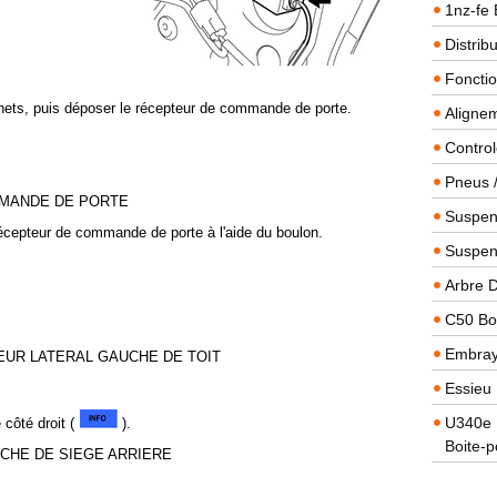
1nz-fe 
Distrib
Foncti
ochets, puis déposer le récepteur de commande de porte.
Alignem
Contro
Pneus 
MMANDE DE PORTE
Suspens
récepteur de commande de porte à l'aide du boulon.
Suspen
Arbre 
C50 Boi
Embra
EUR LATERAL GAUCHE DE TOIT
Essieu 
U340e B
côté droit (
).
Boite-p
CHE DE SIEGE ARRIERE