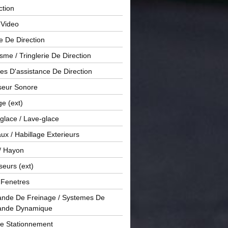
ction
 Video
e De Direction
me / Tringlerie De Direction
s D'assistance De Direction
sseur Sonore
ge (ext)
glace / Lave-glace
x / Habillage Exterieurs
/ Hayon
seurs (ext)
/ Fenetres
de De Freinage / Systemes De
nde Dynamique
De Stationnement