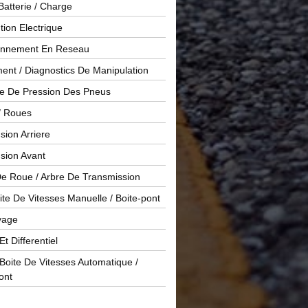
Batterie / Charge
ution Electrique
onnement En Reseau
ent / Diagnostics De Manipulation
le De Pression Des Pneus
/ Roues
ion Arriere
sion Avant
De Roue / Arbre De Transmission
te De Vitesses Manuelle / Boite-pont
yage
Et Differentiel
oite De Vitesses Automatique /
ont