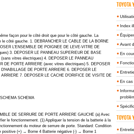
TOYOTA Y
Utilisa
Index il
Équipem
 façon pour le côté droit que pour le côté gauche. La
erne le côté gauche. 1. DEBRANCHER LE CABLE DE LA BORNE
Avant 
POSER L'ENSEMBLE DE POIGNEE DE LEVE-VITRE DE
triques) 3. DEPOSER LE PANNEAU SUPERIEUR DE BASE
En cour
ans vitres électriques) 4. DEPOSER LE PANNEAU
Fonctio
E PORTE ARRIERE (avec vitres électriques) 5. DEPOSER
D'HABILLAGE DE PORTE ARRIERE 6. DEPOSER LE
Entreti
ARRIERE 7. DEPOSER LE CACHE D'ORIFICE DE VISITE DE
En cas
Informa
problèm
A SCHEMA SCHEMA
Spécifi
SEMBLE DE SERRURE DE PORTE ARRIERE GAUCHE (a) Avec
TOYOTA Y
fier le fonctionnement. (1) Appliquer la tension de la batterie à la
 fonctionnement du moteur de serrure de porte. Standard: Condition
Entreti
e positive (+) → Borne 4 Batterie négative (-) → Borne 1