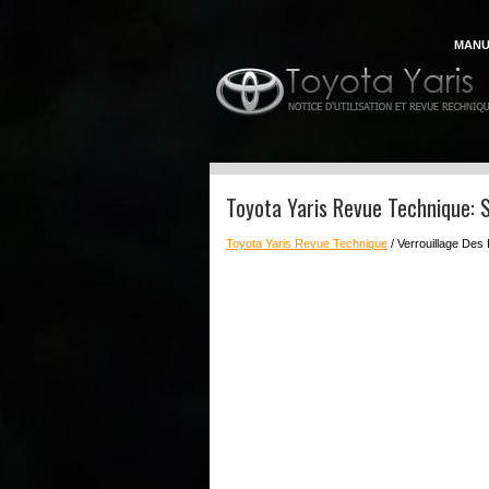
MANU
Toyota Yaris Revue Technique: S
Toyota Yaris Revue Technique
/ Verrouillage Des 