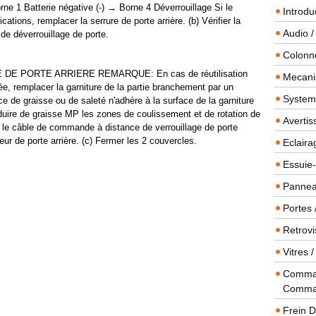
orne 1 Batterie négative (-) → Borne 4 Déverrouillage Si le
Introdu
ations, remplacer la serrure de porte arrière. (b) Vérifier la
Audio /
de déverrouillage de porte.
Colonn
E PORTE ARRIERE REMARQUE: En cas de réutilisation
Mecanis
ée, remplacer la garniture de la partie branchement par un
Systeme
e de graisse ou de saleté n'adhère à la surface de la garniture
uire de graisse MP les zones de coulissement et de rotation de
Averti
r le câble de commande à distance de verrouillage de porte
rieur de porte arrière. (c) Fermer les 2 couvercles.
Eclaira
Essuie-
Panneau
Portes 
Retrovi
Vitres 
Comman
Comma
Frein 