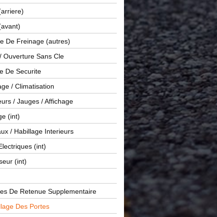
(arriere)
(avant)
e De Freinage (autres)
 / Ouverture Sans Cle
e De Securite
ge / Climatisation
rs / Jauges / Affichage
e (int)
x / Habillage Interieurs
Electriques (int)
seur (int)
es De Retenue Supplementaire
llage Des Portes