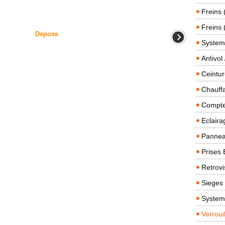
Freins 
Freins 
Depose
System
Antivol
Ceintur
Chauffa
Compteu
Eclairag
Panneau
Prises 
Retrovi
Sieges
System
Verroui