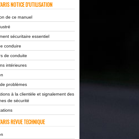
ARIS NOTICE D'UTILISATION
tion de ce manuel
lustré
ent sécuritaire essentiel
de conduire
s de conduite
ns intérieures
en
 de problèmes
tions à la clientèle et signalement des
es de sécurité
cations
ARIS REVUE TECHNIQUE
en