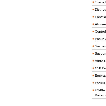
1nz-fe 
Distrib
Foncti
Alignem
Contro
Pneus 
Suspens
Suspen
Arbre 
C50 Boi
Embra
Essieu 
U340e B
Boite-p