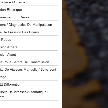
Batterie / Charge
ution Electrique
onnement En Reseau
ent / Diagnostics De Manipulation
le De Pression Des Pneus
/ Roues
ion Arriere
sion Avant
De Roue / Arbre De Transmission
te De Vitesses Manuelle / Boite-pont
yage
Et Differentiel
oite De Vitesses Automatique /
ont