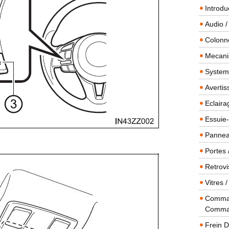
Introdu
Audio /
Colonn
Mecanis
Systeme
Averti
Eclaira
Essuie-
Panneau
Portes 
Retrovi
Vitres 
Comman
Comma
Frein 