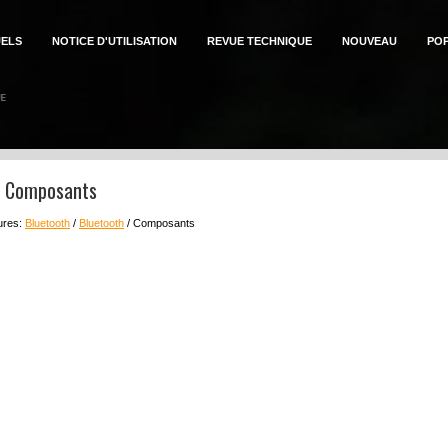
ELS
NOTICE D'UTILISATION
REVUE TECHNIQUE
NOUVEAU
PO
n: Composants
eures:
Bluetooth
/
Bluetooth
/ Composants