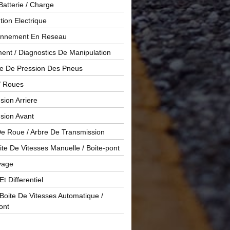
Batterie / Charge
ution Electrique
onnement En Reseau
ent / Diagnostics De Manipulation
le De Pression Des Pneus
/ Roues
ion Arriere
sion Avant
De Roue / Arbre De Transmission
te De Vitesses Manuelle / Boite-pont
yage
Et Differentiel
oite De Vitesses Automatique /
ont