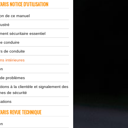
ARIS NOTICE D'UTILISATION
tion de ce manuel
lustré
ent sécuritaire essentiel
de conduire
s de conduite
ns intérieures
en
 de problèmes
tions à la clientèle et signalement des
es de sécurité
cations
ARIS REVUE TECHNIQUE
en