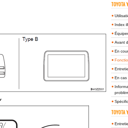
TOYOTA Y
Utilisa
Index il
Équipem
Avant 
En cour
Fonctio
Entreti
En cas
Informa
problèm
r
Spécifi
TOYOTA Y
Entreti