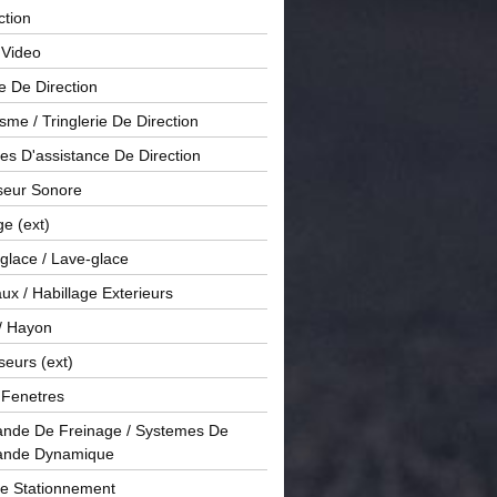
ction
 Video
e De Direction
me / Tringlerie De Direction
s D'assistance De Direction
sseur Sonore
ge (ext)
glace / Lave-glace
x / Habillage Exterieurs
/ Hayon
seurs (ext)
/ Fenetres
de De Freinage / Systemes De
nde Dynamique
De Stationnement