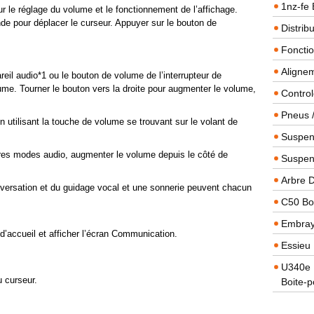
1nz-fe 
ur le réglage du volume et le fonctionnement de l’affichage.
e pour déplacer le curseur. Appuyer sur le bouton de
Distrib
Foncti
Alignem
reil audio*1 ou le bouton de volume de l’interrupteur de
ume. Tourner le bouton vers la droite pour augmenter le volume,
Contro
Pneus 
en utilisant la touche de volume se trouvant sur le volant de
Suspens
utres modes audio, augmenter le volume depuis le côté de
Suspen
Arbre 
ersation et du guidage vocal et une sonnerie peuvent chacun
C50 Boi
Embra
 d’accueil et afficher l’écran Communication.
Essieu 
U340e B
u curseur.
Boite-p