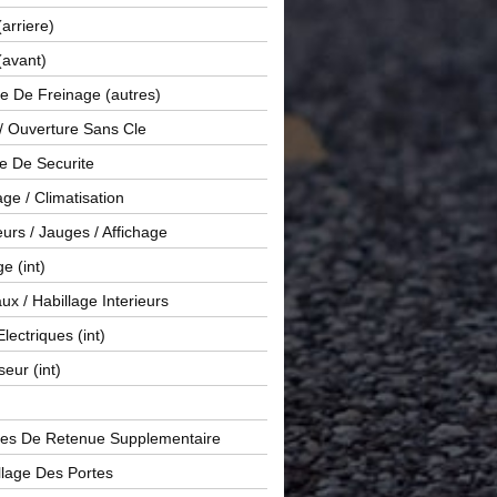
(arriere)
(avant)
e De Freinage (autres)
 / Ouverture Sans Cle
e De Securite
ge / Climatisation
rs / Jauges / Affichage
e (int)
x / Habillage Interieurs
Electriques (int)
seur (int)
es De Retenue Supplementaire
llage Des Portes