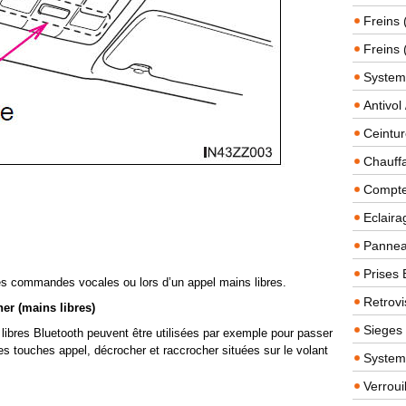
Freins 
Freins 
System
Antivol
Ceintur
Chauffa
Compteu
Eclairag
Panneau
Prises 
es commandes vocales ou lors d’un appel mains libres.
Retrovi
er (mains libres)
Sieges
ibres Bluetooth peuvent être utilisées par exemple pour passer
es touches appel, décrocher et raccrocher situées sur le volant
System
Verroui