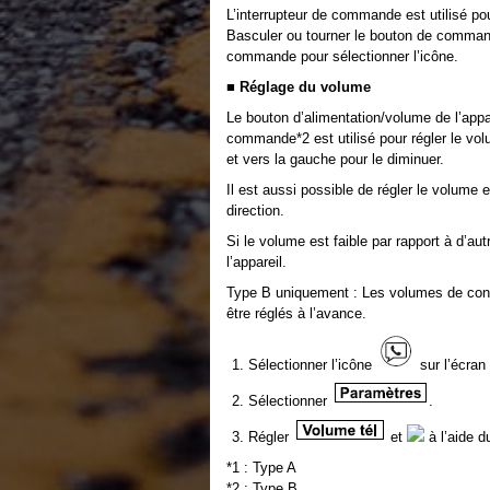
L’interrupteur de commande est utilisé po
Basculer ou tourner le bouton de command
commande pour sélectionner l’icône.
■ Réglage du volume
Le bouton d’alimentation/volume de l’appa
commande*2 est utilisé pour régler le vol
et vers la gauche pour le diminuer.
Il est aussi possible de régler le volume 
direction.
Si le volume est faible par rapport à d’a
l’appareil.
Type B uniquement : Les volumes de conv
être réglés à l’avance.
Sélectionner l’icône
sur l’écran
Sélectionner
.
Régler
et
à l’aide d
*1 : Type A
*2 : Type B