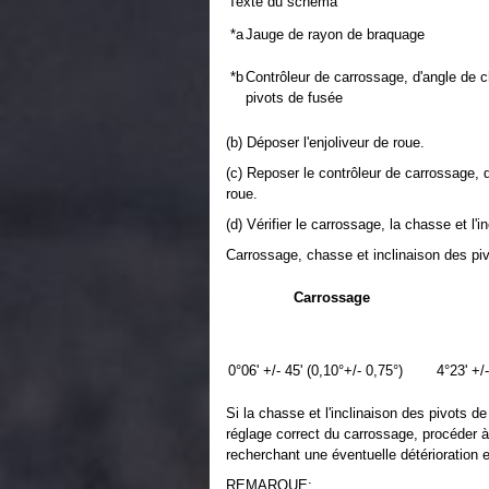
Texte du schéma
*a
Jauge de rayon de braquage
*b
Contrôleur de carrossage, d'angle de c
pivots de fusée
(b) Déposer l'enjoliveur de roue.
(c) Reposer le contrôleur de carrossage, d
roue.
(d) Vérifier le carrossage, la chasse et l'
Carrossage, chasse et inclinaison des piv
Carrossage
0°06' +/- 45' (0,10°+/- 0,75°)
4°23' +/-
Si la chasse et l'inclinaison des pivots 
réglage correct du carrossage, procéder à
recherchant une éventuelle détérioration e
REMARQUE: