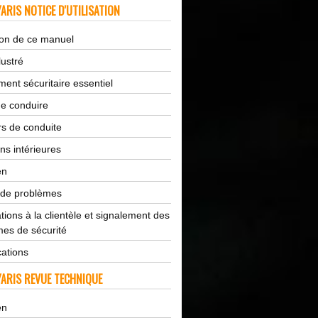
ARIS NOTICE D'UTILISATION
tion de ce manuel
lustré
ent sécuritaire essentiel
de conduire
s de conduite
ns intérieures
en
 de problèmes
tions à la clientèle et signalement des
es de sécurité
cations
ARIS REVUE TECHNIQUE
en