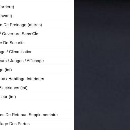
(arriere)
(avant)
e De Freinage (autres)
 / Ouverture Sans Cle
e De Securite
ge / Climatisation
rs / Jauges / Affichage
e (int)
x / Habillage Interieurs
Electriques (int)
seur (int)
es De Retenue Supplementaire
llage Des Portes