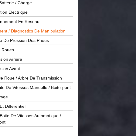
Batterie / Charge
ution Electrique
onnement En Reseau
ent / Diagnostics De Manipulation
le De Pression Des Pneus
/ Roues
ion Arriere
sion Avant
De Roue / Arbre De Transmission
te De Vitesses Manuelle / Boite-pont
yage
Et Differentiel
oite De Vitesses Automatique /
ont