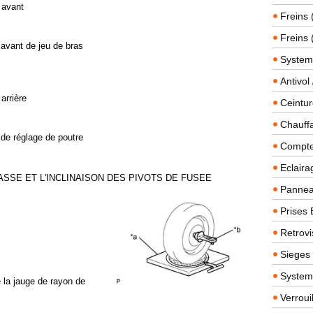
 avant
Freins 
Freins 
 avant de jeu de bras
System
Antivol
arrière
Ceintur
Chauffa
 de réglage de poutre
Compteu
Eclairag
ASSE ET L'INCLINAISON DES PIVOTS DE FUSEE
Panneau
Prises 
Retrovi
Sieges
System
e la jauge de rayon de
Verroui