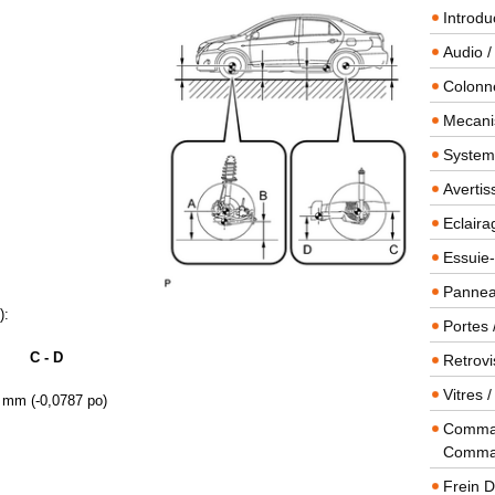
Introdu
Audio /
Colonn
Mecanis
Systeme
Averti
Eclaira
Essuie-
Panneau
):
Portes 
C - D
Retrovi
Vitres 
 mm (-0,0787 po)
Comman
Comma
Frein 