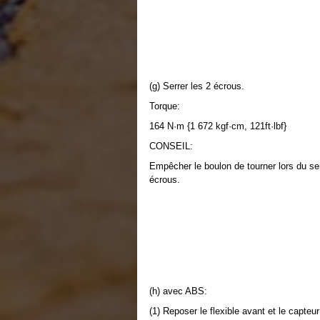
(g) Serrer les 2 écrous.
Torque:
164 N·m {1 672 kgf·cm, 121ft·lbf}
CONSEIL:
Empêcher le boulon de tourner lors du se
écrous.
(h) avec ABS:
(1) Reposer le flexible avant et le capteu