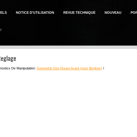
ELS
NOTICE D'UTILISATION
REVUE TECHNIQUE
NOUVEAU
PO
Reglage
gnostics De Manipulation:
Geometrie Des Roues Avant (pour Berlines)
/