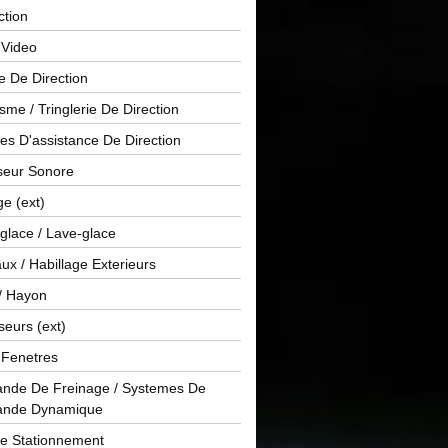
ction
 Video
e De Direction
me / Tringlerie De Direction
s D'assistance De Direction
sseur Sonore
ge (ext)
glace / Lave-glace
x / Habillage Exterieurs
/ Hayon
seurs (ext)
/ Fenetres
de De Freinage / Systemes De
nde Dynamique
De Stationnement