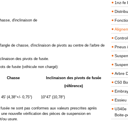
1nz-fe 
Distrib
hasse, d'inclinaison de
Foncti
Alignem
Contro
'angle de chasse, d'inclinaison de pivots au centre de l'arbre de
Pneus 
Suspens
inclinaison des pivots de fusée.
Suspen
ots de fusée (véhicule non chargé):
Arbre 
Chasse
Inclinaison des pivots de fusée
C50 Boi
(référence)
Embra
 45' (4,38°+/- 0,75°)
10°47' (10,78°)
Essieu 
de fusée ne sont pas conformes aux valeurs prescrites après
U340e B
 une nouvelle vérification des pièces de suspension en
Boite-p
t/ou usure.