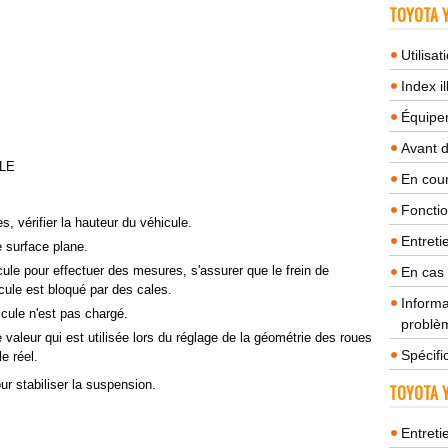
TOYOTA Y
Utilisa
Index il
Équipem
Avant 
LE
En cour
Fonctio
s, vérifier la hauteur du véhicule.
Entreti
e surface plane.
icule pour effectuer des mesures, s'assurer que le frein de
En cas
cule est bloqué par des cales.
Informa
hicule n'est pas chargé.
problèm
 valeur qui est utilisée lors du réglage de la géométrie des roues
Spécifi
e réel.
ur stabiliser la suspension.
TOYOTA Y
Entreti