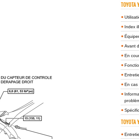
TOYOTA Y
Utilisa
Index il
Équipem
Avant 
En cour
Fonctio
Entreti
En cas
Informa
problèm
Spécifi
TOYOTA Y
Entreti