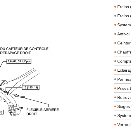
Freins 
Freins 
System
Antivol
Ceintur
Chauffa
Compteu
Eclairag
Panneau
Prises 
Retrovi
Sieges
System
Verroui