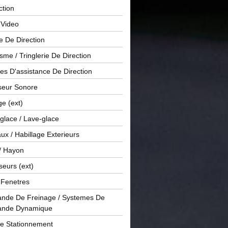
ction
 Video
e De Direction
me / Tringlerie De Direction
s D'assistance De Direction
sseur Sonore
ge (ext)
glace / Lave-glace
x / Habillage Exterieurs
/ Hayon
seurs (ext)
/ Fenetres
de De Freinage / Systemes De
nde Dynamique
De Stationnement