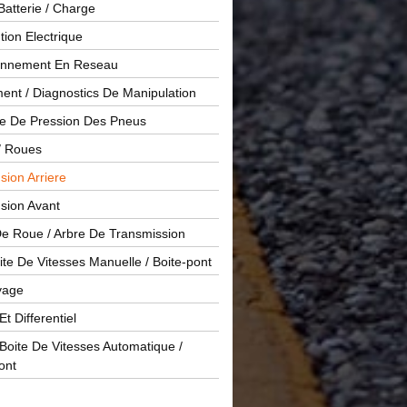
Batterie / Charge
ution Electrique
onnement En Reseau
ent / Diagnostics De Manipulation
le De Pression Des Pneus
/ Roues
ion Arriere
sion Avant
De Roue / Arbre De Transmission
te De Vitesses Manuelle / Boite-pont
yage
Et Differentiel
oite De Vitesses Automatique /
ont