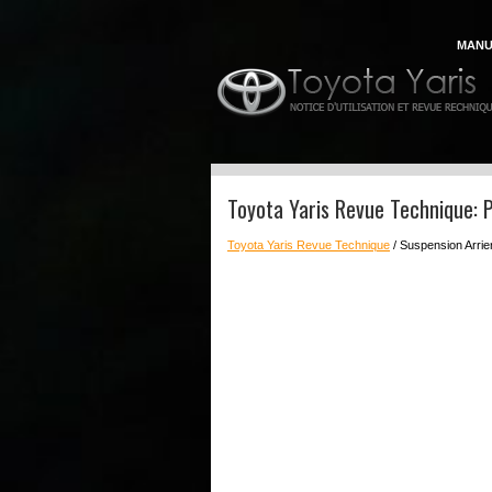
MANU
Toyota Yaris Revue Technique: P
Toyota Yaris Revue Technique
/ Suspension Arrie