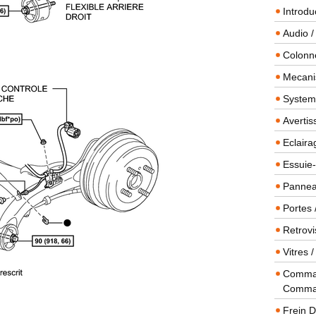
Introdu
Audio /
Colonn
Mecanis
Systeme
Averti
Eclaira
Essuie-
Panneau
Portes 
Retrovi
Vitres 
Comman
Comma
Frein 