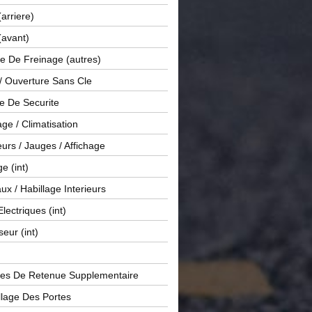
(arriere)
(avant)
e De Freinage (autres)
 / Ouverture Sans Cle
e De Securite
ge / Climatisation
rs / Jauges / Affichage
e (int)
x / Habillage Interieurs
Electriques (int)
seur (int)
es De Retenue Supplementaire
llage Des Portes