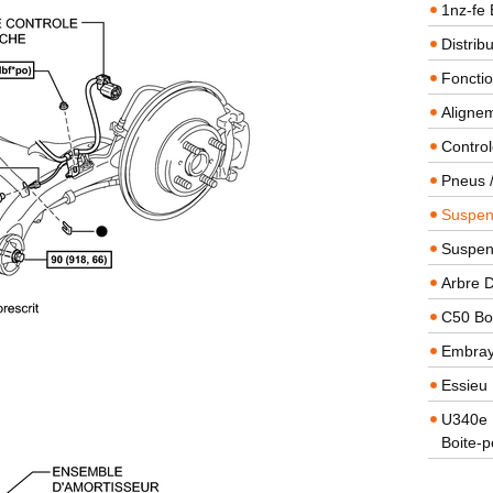
1nz-fe 
Distrib
Foncti
Alignem
Contro
Pneus 
Suspens
Suspen
Arbre 
C50 Boi
Embra
Essieu 
U340e B
Boite-p