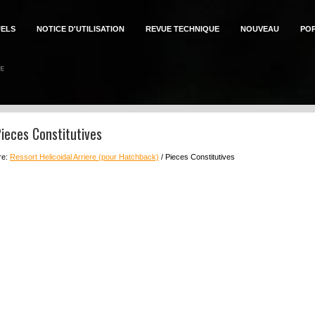
ELS
NOTICE D'UTILISATION
REVUE TECHNIQUE
NOUVEAU
PO
ieces Constitutives
re:
Ressort Helicoidal Arriere (pour Hatchback)
/ Pieces Constitutives