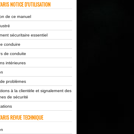
ARIS NOTICE D'UTILISATION
tion de ce manuel
lustré
ent sécuritaire essentiel
de conduire
s de conduite
ns intérieures
en
 de problèmes
tions à la clientèle et signalement des
es de sécurité
cations
ARIS REVUE TECHNIQUE
en