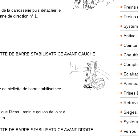
Freins 
B de la carrosserie puis détacher le
nne de direction n° 1.
Freins 
System
Antivol
Ceintur
ETTE DE BARRE STABILISATRICE AVANT GAUCHE
Chauffa
Compteu
Eclairag
Panneau
de biellette de barre stabilisatrice
Prises 
.
Retrovi
que l'écrou, tenir le goujon de joint à
Sieges
 mm.
System
ETTE DE BARRE STABILISATRICE AVANT DROITE
Verroui