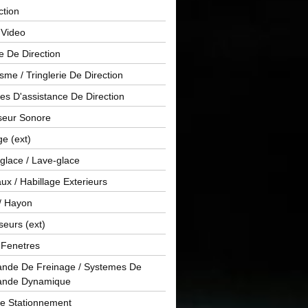
ction
 Video
e De Direction
me / Tringlerie De Direction
s D'assistance De Direction
sseur Sonore
ge (ext)
glace / Lave-glace
x / Habillage Exterieurs
/ Hayon
seurs (ext)
/ Fenetres
de De Freinage / Systemes De
nde Dynamique
De Stationnement