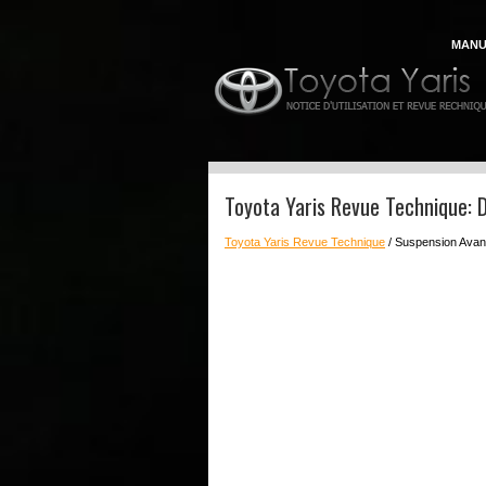
MANU
Toyota Yaris Revue Technique: 
Toyota Yaris Revue Technique
/ Suspension Avan