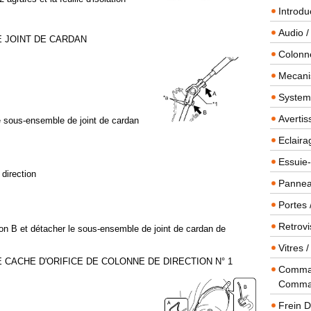
Introdu
Audio /
E JOINT DE CARDAN
Colonn
Mecanis
Systeme
Averti
le sous-ensemble de joint de cardan
.
Eclaira
Essuie-
direction
Panneau
Portes 
Retrovi
lon B et détacher le sous-ensemble de joint de cardan de
Vitres 
 CACHE D'ORIFICE DE COLONNE DE DIRECTION N° 1
Comman
Comma
Frein 