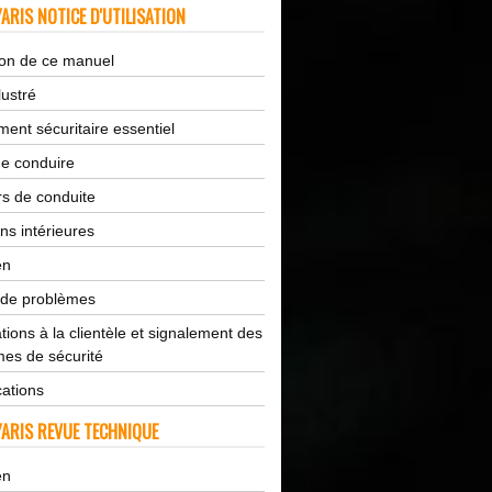
ARIS NOTICE D'UTILISATION
tion de ce manuel
lustré
ent sécuritaire essentiel
de conduire
s de conduite
ns intérieures
en
 de problèmes
tions à la clientèle et signalement des
es de sécurité
cations
ARIS REVUE TECHNIQUE
en