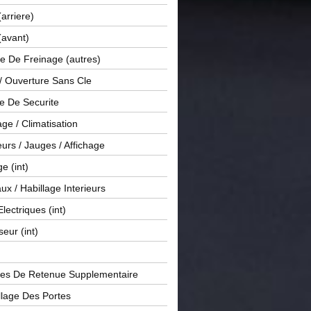
(arriere)
(avant)
e De Freinage (autres)
 / Ouverture Sans Cle
e De Securite
ge / Climatisation
rs / Jauges / Affichage
e (int)
x / Habillage Interieurs
Electriques (int)
seur (int)
es De Retenue Supplementaire
llage Des Portes