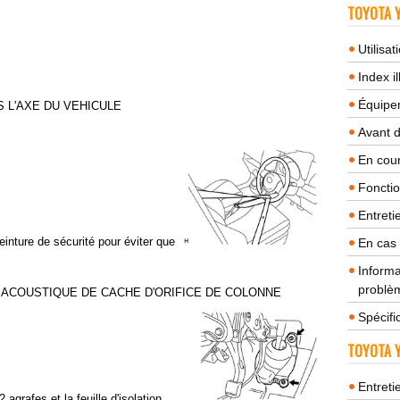
TOYOTA Y
Utilisa
Index il
Équipem
S L'AXE DU VEHICULE
Avant 
En cour
Fonctio
Entreti
einture de sécurité pour éviter que
En cas
Informa
problèm
N ACOUSTIQUE DE CACHE D'ORIFICE DE COLONNE
Spécifi
TOYOTA Y
Entreti
 agrafes et la feuille d'isolation