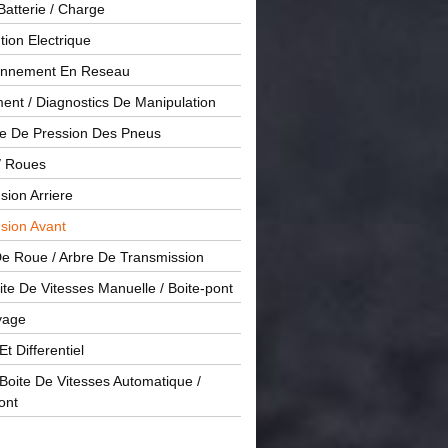
Batterie / Charge
ution Electrique
onnement En Reseau
ent / Diagnostics De Manipulation
le De Pression Des Pneus
/ Roues
ion Arriere
sion Avant
De Roue / Arbre De Transmission
te De Vitesses Manuelle / Boite-pont
yage
Et Differentiel
oite De Vitesses Automatique /
ont