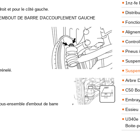
1nz-fe 
oit et pour le côté gauche.
Distrib
'EMBOUT DE BARRE D'ACCOUPLEMENT GAUCHE
Foncti
Alignem
Contro
Pneus 
Suspens
crénelé.
Suspen
Arbre 
C50 Boi
Embra
 sous-ensemble d'embout de barre
Essieu 
U340e B
Boite-p