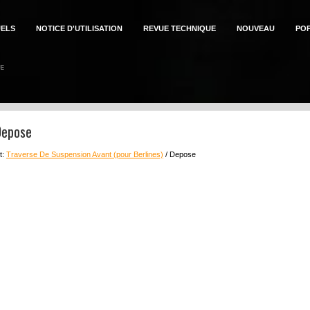
ELS
NOTICE D'UTILISATION
REVUE TECHNIQUE
NOUVEAU
PO
Depose
t:
Traverse De Suspension Avant (pour Berlines)
/ Depose