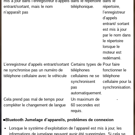
mis à jour dans l’enregistreur d’appels
dans le répertoire
dans le
entrant/sortant, mais le nom
téléphonique.
répertoire,
n’apparaît pas
l’enregistreur
d’appels
entrant/ sortant
est mis à jour
par le nom dans
le répertoire
lorsque le
moteur est
redémarré.
L’enregistreur d’appels entrant/sortant
Certains types de
Pour faire
ne synchronise pas un numéro de
téléphones
fonctionner le
téléphone cellulaire avec le véhicule
cellulaires ne se
téléphone
synchronisent
cellulaire pour la
pas
synchronisation.
automatiquement.
Cela prend pas mal de temps pour
Un maximum de
-
compléter le changement de langue
60 secondes est
requis.
■Bluetooth Jumelage d’appareils, problèmes de connexion
Lorsque le système d’exploitation de l’appareil est mis à jour, les
informations de jumelage peuvent avoir été supprimées. Si cela se