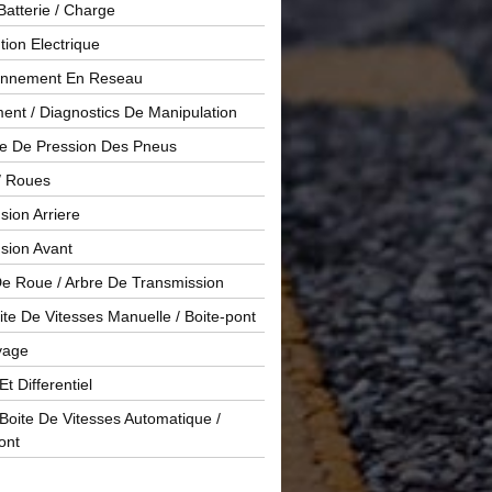
Batterie / Charge
ution Electrique
onnement En Reseau
ent / Diagnostics De Manipulation
le De Pression Des Pneus
/ Roues
ion Arriere
sion Avant
De Roue / Arbre De Transmission
te De Vitesses Manuelle / Boite-pont
yage
Et Differentiel
oite De Vitesses Automatique /
ont