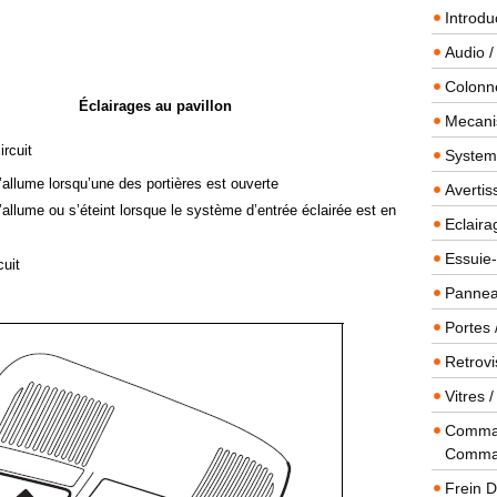
Introdu
Audio /
Colonn
Éclairages au pavillon
Mecanis
ircuit
Systeme
s’allume lorsqu’une des portières est ouverte
Averti
s’allume ou s’éteint lorsque le système d’entrée éclairée est en
Eclaira
Essuie-
cuit
Panneau
Portes 
Retrovi
Vitres 
Comman
Comma
Frein 