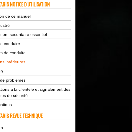
ARIS NOTICE D'UTILISATION
tion de ce manuel
lustré
ent sécuritaire essentiel
de conduire
s de conduite
ns intérieures
en
 de problèmes
tions à la clientèle et signalement des
es de sécurité
cations
ARIS REVUE TECHNIQUE
en