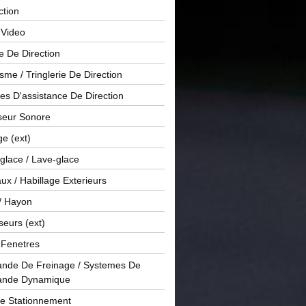
ction
 Video
e De Direction
me / Tringlerie De Direction
s D'assistance De Direction
sseur Sonore
ge (ext)
glace / Lave-glace
x / Habillage Exterieurs
/ Hayon
seurs (ext)
/ Fenetres
de De Freinage / Systemes De
nde Dynamique
De Stationnement