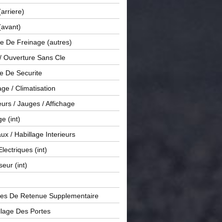
(arriere)
(avant)
e De Freinage (autres)
 / Ouverture Sans Cle
e De Securite
ge / Climatisation
rs / Jauges / Affichage
e (int)
x / Habillage Interieurs
Electriques (int)
seur (int)
es De Retenue Supplementaire
llage Des Portes