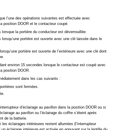
sque l’une des opérations suivantes est effectuée avec
s la position DOOR et le contacteur coupé.
lorsque la portière du conducteur est déverrouillée.
lorsqu’une portière est ouverte avec une clé laissée dans le
orsqu’une portière est ouverte de l’extérieure avec une clé dont
me.
ndant environ 15 secondes lorsque le contacteur est coupé avec
s la position DOOR.
mmédiatement dans les cas suivants :
 portières sont fermées.
ée.
’interrupteur d’éclairage au pavillon dans la position DOOR ou si
éclairage au pavillon ou l’éclairage du coffre s’éteint après
t de la batterie.
i les éclairages intérieures restent allumées (l’interrupteur
 un éclairage intérieure est activée en appuyant sur la lentille du