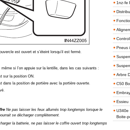
1nz-fe 
Distrib
Foncti
Alignem
Contro
Pneus 
ouvercle est ouvert et s’éteint lorsqu’il est fermé.
Suspens
Suspen
même si l’on appuie sur la lentille, dans les cas suivants :
Arbre 
st sur la position ON.
st dans la position de portière avec la portière ouverte.
C50 Boi
vé.
Embra
Essieu 
fre
Ne pas laisser les feux allumés trop longtemps lorsque le
U340e B
 pourrait se décharger complètement.
Boite-p
harger la batterie, ne pas laisser le coffre ouvert trop longtemps