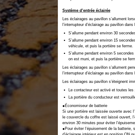
Système d’entrée éclairée
Les éclairages au pavillon s’allument lor
l’interrupteur d’éclairage au pavillon dan
S’allume pendant environ 30 secondes 
S’allume pendant environ 15 secondes 
véhicule, et puis la portière se ferme.
S’allume pendant environ 5 secondes l
on est muni, et puis la portière se fer
Les éclairages au pavillon s’allument pe
l’interrupteur d’éclairage au pavillon dan
Les éclairages au pavillon s’éteignent i
Le contacteur est activé et toutes les
La portière du conducteur est verrouill
●Économiseur de batterie
Si une portière est laissée ouverte avec l
le couvercle du coffre est laissé ouvert, l’
environ 30 minutes pour éviter l’épuisemen
●Pour éviter l’épuisement de la batterie, s
d’éclairage intérieur est en position ON ou