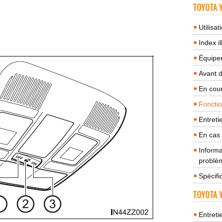
TOYOTA Y
Utilisa
Index il
Équipem
Avant 
En cour
Fonctio
Entreti
En cas
Informa
problèm
Spécifi
TOYOTA Y
Entreti