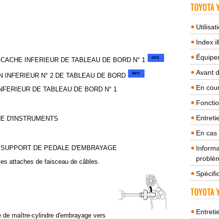
TOYOTA Y
Utilisa
Index il
Équipem
CACHE INFERIEUR DE TABLEAU DE BORD N° 1
Avant 
N INFERIEUR N° 2 DE TABLEAU DE BORD
En cour
NFERIEUR DE TABLEAU DE BORD N° 1
Fonctio
Entreti
NE D'INSTRUMENTS
En cas
 SUPPORT DE PEDALE D'EMBRAYAGE
Informa
problèm
 les attaches de faisceau de câbles.
Spécifi
TOYOTA Y
Entreti
e de maître-cylindre d'embrayage vers