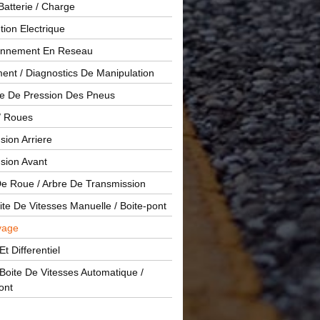
Batterie / Charge
ution Electrique
onnement En Reseau
ent / Diagnostics De Manipulation
le De Pression Des Pneus
/ Roues
ion Arriere
sion Avant
De Roue / Arbre De Transmission
te De Vitesses Manuelle / Boite-pont
yage
Et Differentiel
oite De Vitesses Automatique /
ont