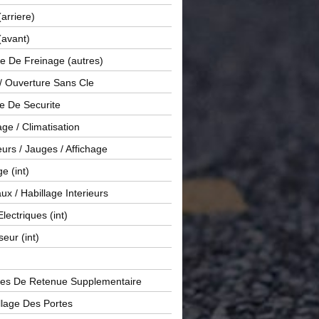
(arriere)
(avant)
e De Freinage (autres)
 / Ouverture Sans Cle
e De Securite
ge / Climatisation
rs / Jauges / Affichage
e (int)
x / Habillage Interieurs
Electriques (int)
seur (int)
es De Retenue Supplementaire
llage Des Portes