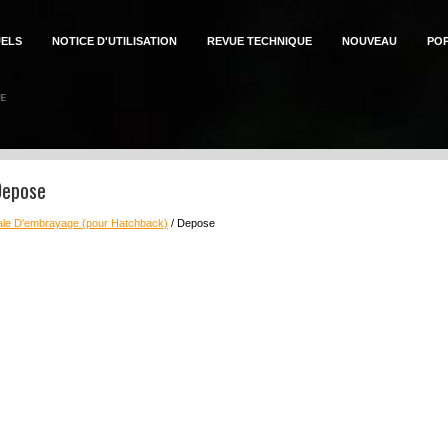
ELS
NOTICE D'UTILISATION
REVUE TECHNIQUE
NOUVEAU
PO
Depose
le D'embrayage (pour Hatchback)
/ Depose