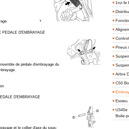
1nz-fe 
Distrib
Foncti
yage.
Alignem
E PEDALE D'EMBRAYAGE
Contro
Pneus 
Suspens
s-ensemble de pédale d'embrayage du
Suspen
mbrayage.
Arbre 
C50 Boi
on.
Embra
 PEDALE D'EMBRAYAGE
Essieu 
U340e B
Boite-p
ayage et le collier d'axe du sous-