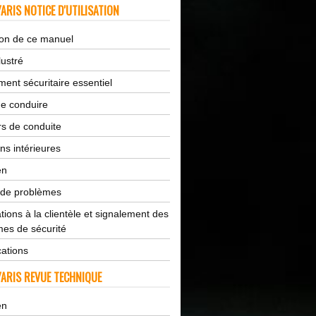
ARIS NOTICE D'UTILISATION
tion de ce manuel
lustré
ent sécuritaire essentiel
de conduire
s de conduite
ns intérieures
en
 de problèmes
tions à la clientèle et signalement des
es de sécurité
cations
ARIS REVUE TECHNIQUE
en