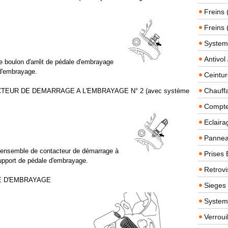
Freins 
Freins 
System
Antivol
le boulon d'arrêt de pédale d'embrayage
d'embrayage.
Ceintur
Chauffa
TEUR DE DEMARRAGE A L'EMBRAYAGE N° 2 (avec système
Compteu
Eclairag
Panneau
 l'ensemble de contacteur de démarrage à
Prises 
upport de pédale d'embrayage.
Retrovi
E D'EMBRAYAGE
Sieges
System
Verroui