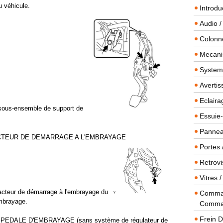
u véhicule.
Introdu
Audio /
Colonn
Mecanis
Systeme
Averti
Eclaira
e sous-ensemble de support de
Essuie-
Panneau
CTEUR DE DEMARRAGE A L'EMBRAYAGE
Portes 
Retrovi
Vitres 
tacteur de démarrage à l'embrayage du
Comman
mbrayage.
Comma
Frein 
EDALE D'EMBRAYAGE (sans système de régulateur de