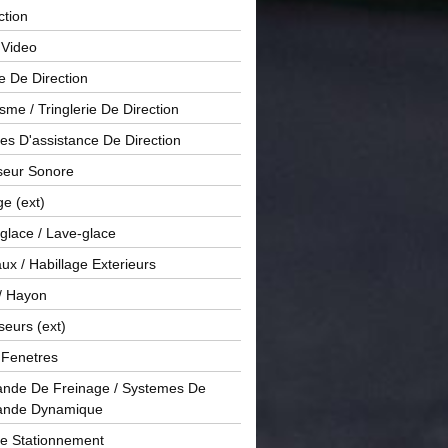
ction
 Video
e De Direction
me / Tringlerie De Direction
s D'assistance De Direction
sseur Sonore
ge (ext)
glace / Lave-glace
x / Habillage Exterieurs
/ Hayon
seurs (ext)
/ Fenetres
de De Freinage / Systemes De
nde Dynamique
De Stationnement