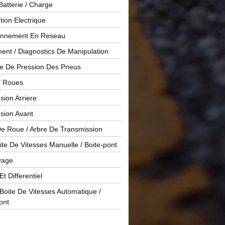
Batterie / Charge
ution Electrique
onnement En Reseau
ent / Diagnostics De Manipulation
le De Pression Des Pneus
/ Roues
ion Arriere
sion Avant
De Roue / Arbre De Transmission
te De Vitesses Manuelle / Boite-pont
yage
Et Differentiel
oite De Vitesses Automatique /
ont