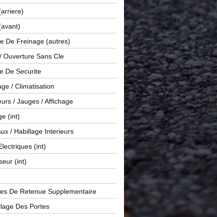
(arriere)
(avant)
e De Freinage (autres)
 / Ouverture Sans Cle
e De Securite
ge / Climatisation
rs / Jauges / Affichage
e (int)
x / Habillage Interieurs
Electriques (int)
seur (int)
es De Retenue Supplementaire
llage Des Portes