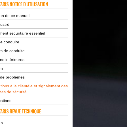
ARIS NOTICE D'UTILISATION
tion de ce manuel
lustré
ent sécuritaire essentiel
de conduire
s de conduite
ns intérieures
en
 de problèmes
tions à la clientèle et signalement des
es de sécurité
cations
ARIS REVUE TECHNIQUE
en