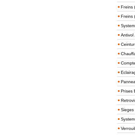
Freins 
Freins 
System
Antivol
Ceintur
Chauffa
Compteu
Eclairag
Panneau
Prises 
Retrovi
Sieges
System
Verroui