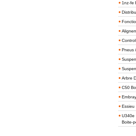
1nz-fe 
Distrib
Foncti
Alignem
Contro
Pneus 
Suspens
Suspen
Arbre 
C50 Boi
Embra
Essieu 
U340e B
Boite-p