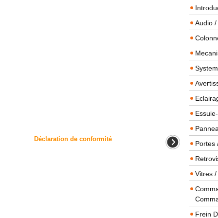
Introdu
Audio /
Colonn
Mecanis
Systeme
Averti
Eclaira
Essuie-
Panneau
Déclaration de conformité
Portes 
Retrovi
Vitres 
Comman
Comma
Frein 