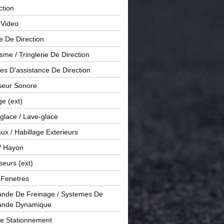
ction
 Video
e De Direction
me / Tringlerie De Direction
s D'assistance De Direction
sseur Sonore
ge (ext)
glace / Lave-glace
x / Habillage Exterieurs
/ Hayon
seurs (ext)
/ Fenetres
de De Freinage / Systemes De
nde Dynamique
De Stationnement