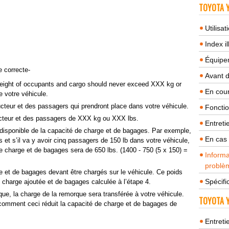
TOYOTA Y
Utilisa
Index il
Équipem
e correcte-
Avant 
eight of occupants and cargo should never exceed XXX kg or
En cour
e votre véhicule.
teur et des passagers qui prendront place dans votre véhicule.
Fonctio
ucteur et des passagers de XXX kg ou XXX lbs.
Entreti
 disponible de la capacité de charge et de bagages. Par exemple,
En cas
 et s’il va y avoir cinq passagers de 150 lb dans votre véhicule,
de charge et de bagages sera de 650 lbs. (1400 - 750 (5 x 150) =
Informa
problèm
 et de bagages devant être chargés sur le véhicule. Ce poids
Spécifi
 charge ajoutée et de bagages calculée à l’étape 4.
que, la charge de la remorque sera transférée à votre véhicule.
TOYOTA Y
comment ceci réduit la capacité de charge et de bagages de
Entreti