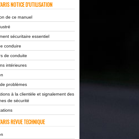
ARIS NOTICE D'UTILISATION
tion de ce manuel
lustré
ent sécuritaire essentiel
de conduire
s de conduite
ns intérieures
en
 de problèmes
tions à la clientèle et signalement des
es de sécurité
cations
ARIS REVUE TECHNIQUE
en