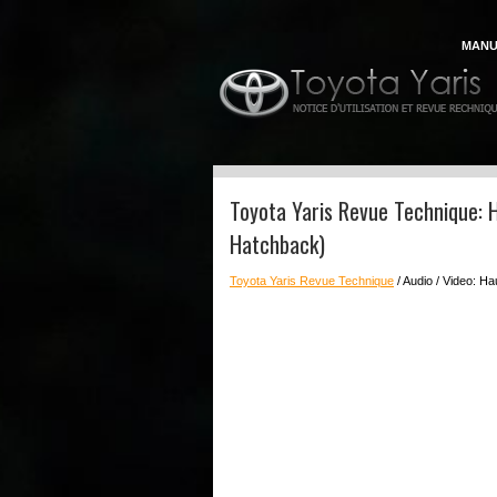
MANU
Toyota Yaris Revue Technique: H
Hatchback)
Toyota Yaris Revue Technique
/ Audio / Video: H