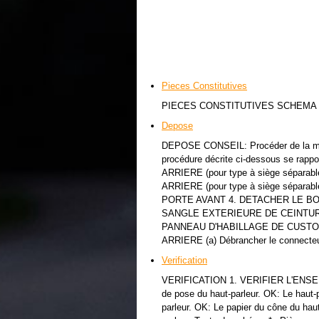
Pieces Constitutives
PIECES CONSTITUTIVES SCHEMA
Depose
DEPOSE CONSEIL: Procéder de la même
procédure décrite ci-dessous se ra
ARRIERE (pour type à siège sépara
ARRIERE (pour type à siège sépara
PORTE AVANT 4. DETACHER LE B
SANGLE EXTERIEURE DE CEINTUR
PANNEAU D'HABILLAGE DE CUSTO
ARRIERE (a) Débrancher le connecteu
Verification
VERIFICATION 1. VERIFIER L'ENSEM
de pose du haut-parleur. OK: Le haut-p
parleur. OK: Le papier du cône du haut-