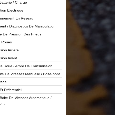
Batterie / Charge
ution Electrique
onnement En Reseau
ent / Diagnostics De Manipulation
le De Pression Des Pneus
/ Roues
ion Arriere
sion Avant
De Roue / Arbre De Transmission
te De Vitesses Manuelle / Boite-pont
yage
Et Differentiel
oite De Vitesses Automatique /
ont