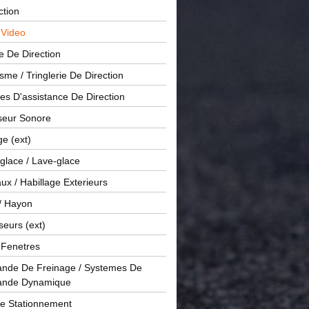
ction
 Video
e De Direction
me / Tringlerie De Direction
s D'assistance De Direction
sseur Sonore
ge (ext)
glace / Lave-glace
x / Habillage Exterieurs
/ Hayon
seurs (ext)
/ Fenetres
de De Freinage / Systemes De
nde Dynamique
De Stationnement