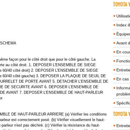
TOYOTA Y
Utilisa
Index il
Équipem
Avant 
 SCHEMA
En cour
 façon pour le côté droit que pour le côté gauche. La
Fonctio
pporte au côté droit. 1. DEPOSER L'ENSEMBLE DE SIEGE
Entreti
ble 60/40 côté droit) 2. DEPOSER L'ENSEMBLE DE SIEGE
ble 60/40 côté gauche) 3. DEPOSER LA PLAQUE DE SEUIL DE
En cas
OURRELET DE PORTE AVANT 5. DETACHER L'ENSEMBLE DE
E DE SECURITE AVANT 6. DEPOSER L'ENSEMBLE DE
Informa
DE AVANT 7. DEPOSER L'ENSEMBLE DE HAUT-PARLEUR
problèm
r.
Spécifi
TOYOTA Y
BLE DE HAUT-PARLEUR ARRIERE (a) Vérifier les conditions
arleur est correctement posé. (b) Vérifier visuellement le haut-
parleur n'est pas déchiré. (c) Vérifier la résistance du haut-
Entreti