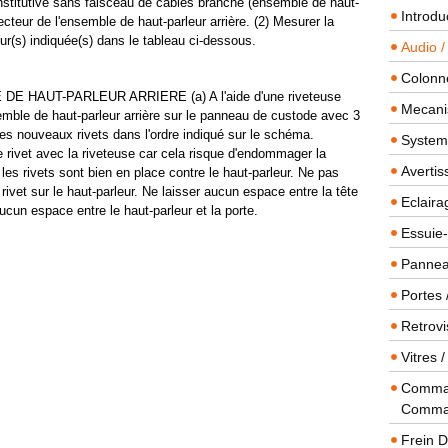
nstitutive sans faisceau de câbles branché (ensemble de haut-
Introdu
ecteur de l'ensemble de haut-parleur arrière. (2) Mesurer la
eur(s) indiquée(s) dans le tableau ci-dessous.
Audio /
Colonn
 HAUT-PARLEUR ARRIERE (a) A l'aide d'une riveteuse
Mecanis
mble de haut-parleur arrière sur le panneau de custode avec 3
s nouveaux rivets dans l'ordre indiqué sur le schéma.
Systeme
rivet avec la riveteuse car cela risque d'endommager la
Averti
les rivets sont bien en place contre le haut-parleur. Ne pas
 rivet sur le haut-parleur. Ne laisser aucun espace entre la tête
Eclaira
aucun espace entre le haut-parleur et la porte.
Essuie-
Panneau
Portes 
Retrovi
Vitres 
Comman
Comma
Frein 