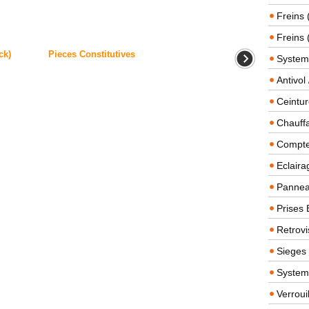
Freins 
Freins 
ck)
Pieces Constitutives
System
Antivol
Ceintur
Chauffa
Compteu
Eclairag
Panneau
Prises 
Retrovi
Sieges
System
Verroui