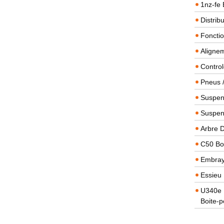
1nz-fe 
Distrib
Foncti
Alignem
Contro
Pneus 
Suspens
Suspen
Arbre 
C50 Boi
Embra
Essieu 
U340e B
Boite-p