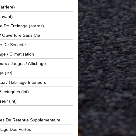
(arriere)
(avant)
e De Freinage (autres)
 / Ouverture Sans Cle
e De Securite
ge / Climatisation
rs / Jauges / Affichage
e (int)
x / Habillage Interieurs
Electriques (int)
seur (int)
es De Retenue Supplementaire
llage Des Portes