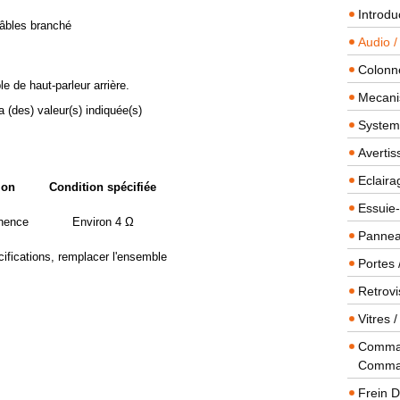
Introdu
câbles branché
Audio /
Colonn
e de haut-parleur arrière.
Mecanis
a (des) valeur(s) indiquée(s)
Systeme
Averti
Eclaira
ion
Condition spécifiée
Essuie-
nence
Environ 4 Ω
Panneau
cifications, remplacer l'ensemble
Portes 
Retrovi
Vitres 
Comman
Comma
Frein 