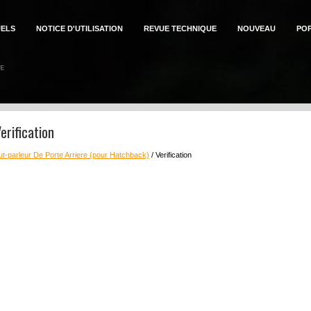
ELS
NOTICE D'UTILISATION
REVUE TECHNIQUE
NOUVEAU
PO
erification
t-parleur De Porte Arriere (pour Hatchback)
/ Verification