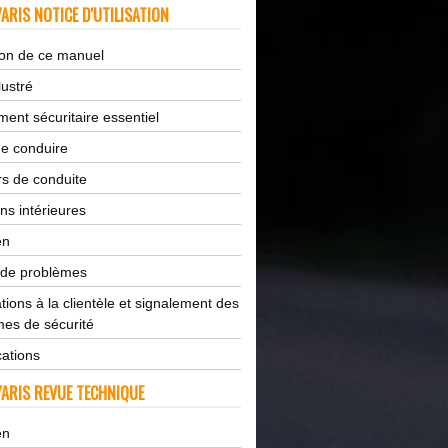
ARIS NOTICE D'UTILISATION
tion de ce manuel
lustré
ent sécuritaire essentiel
de conduire
s de conduite
ns intérieures
en
 de problèmes
tions à la clientèle et signalement des
es de sécurité
cations
ARIS REVUE TECHNIQUE
en