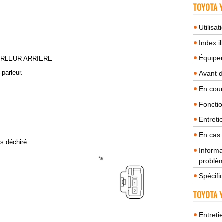
TOYOTA Y
Utilisa
Index il
Équipem
ARLEUR ARRIERE
-parleur.
Avant 
En cour
Fonctio
Entreti
En cas
as déchiré.
Informa
problèm
Spécifi
TOYOTA Y
Entreti