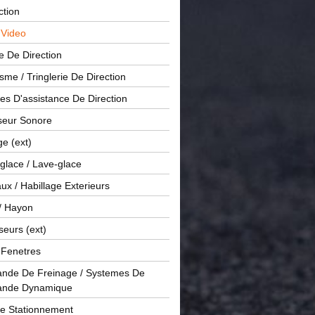
ction
 Video
e De Direction
me / Tringlerie De Direction
s D'assistance De Direction
sseur Sonore
ge (ext)
glace / Lave-glace
x / Habillage Exterieurs
/ Hayon
seurs (ext)
/ Fenetres
de De Freinage / Systemes De
nde Dynamique
De Stationnement