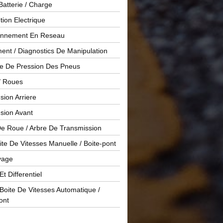
Batterie / Charge
ution Electrique
onnement En Reseau
ent / Diagnostics De Manipulation
le De Pression Des Pneus
/ Roues
ion Arriere
sion Avant
De Roue / Arbre De Transmission
te De Vitesses Manuelle / Boite-pont
yage
Et Differentiel
oite De Vitesses Automatique /
ont