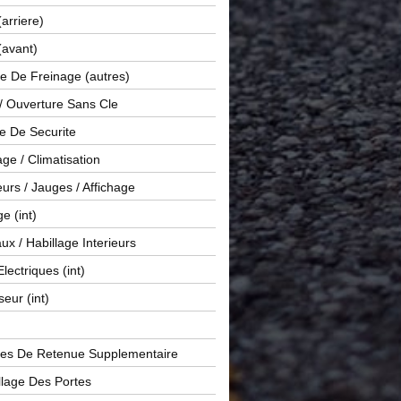
(arriere)
(avant)
e De Freinage (autres)
 / Ouverture Sans Cle
e De Securite
ge / Climatisation
rs / Jauges / Affichage
e (int)
x / Habillage Interieurs
Electriques (int)
seur (int)
es De Retenue Supplementaire
llage Des Portes