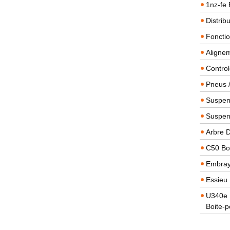
1nz-fe 
Distrib
Foncti
Alignem
Contro
Pneus 
Suspens
Suspen
Arbre 
C50 Boi
Embra
Essieu 
U340e B
Boite-p