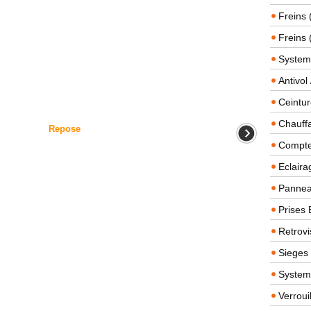
Freins 
Freins 
System
Antivol
Ceintur
Chauffa
Repose
Compteu
Eclairag
Panneau
Prises 
Retrovi
Sieges
System
Verroui