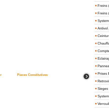
Freins 
Freins 
System
Antivol
Ceintur
Chauffa
Compteu
Eclairag
Panneau
Prises 
r
Pieces Constitutives
Retrovi
Sieges
System
Verroui