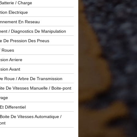
Batterie / Charge
ution Electrique
onnement En Reseau
ent / Diagnostics De Manipulation
le De Pression Des Pneus
/ Roues
ion Arriere
sion Avant
De Roue / Arbre De Transmission
te De Vitesses Manuelle / Boite-pont
yage
Et Differentiel
oite De Vitesses Automatique /
ont