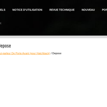
ELS
NOTICE D'UTILISATION
REVUE TECHNIQUE
NOUVEAU
PO
Depose
t-parleur De Porte Avant (pour Hatchback)
/ Depose