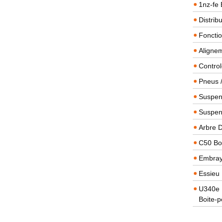
1nz-fe 
Distrib
Foncti
Alignem
Contro
Pneus 
Suspens
Suspen
Arbre 
C50 Boi
Embra
Essieu 
U340e B
Boite-p