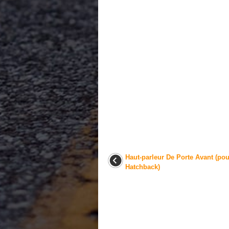
Haut-parleur De Porte Avant (pou
Hatchback)