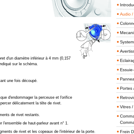
Introdu
Audio /
Colonn
Mecanis
Systeme
Averti
oret d'un diamètre inférieur à 4 mm (0,157
Eclaira
indiqué sur le schéma.
Essuie-
Panneau
ûlant une fois découpé.
Portes 
isque d'endommager la perceuse et l'orifice
Retrovi
 percer délicatement la tête de rivet.
Vitres 
ments de rivet restants.
Comman
Comma
ser l'ensemble de haut-parleur avant n° 1.
ragments de rivet et les copeaux de l'intérieur de la porte.
Frein 