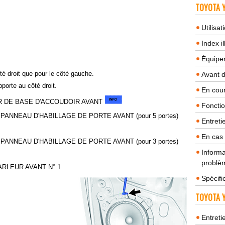
TOYOTA Y
Utilisa
Index il
Équipem
é droit que pour le côté gauche.
Avant 
porte au côté droit.
En cour
R DE BASE D'ACCOUDOIR AVANT
Fonctio
ANNEAU D'HABILLAGE DE PORTE AVANT (pour 5 portes)
Entreti
En cas
ANNEAU D'HABILLAGE DE PORTE AVANT (pour 3 portes)
Informa
problèm
ARLEUR AVANT N° 1
Spécifi
TOYOTA Y
Entreti