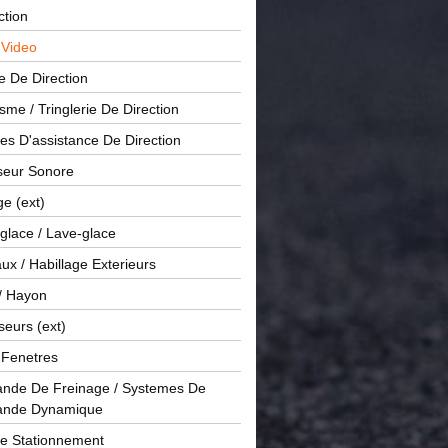
ction
 Video
e De Direction
me / Tringlerie De Direction
s D'assistance De Direction
sseur Sonore
ge (ext)
glace / Lave-glace
x / Habillage Exterieurs
/ Hayon
seurs (ext)
/ Fenetres
de De Freinage / Systemes De
nde Dynamique
De Stationnement