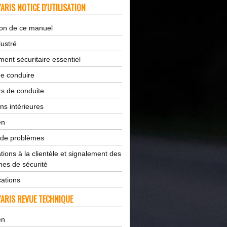
ARIS NOTICE D'UTILISATION
tion de ce manuel
lustré
ent sécuritaire essentiel
de conduire
s de conduite
ns intérieures
en
 de problèmes
tions à la clientèle et signalement des
es de sécurité
cations
ARIS REVUE TECHNIQUE
en