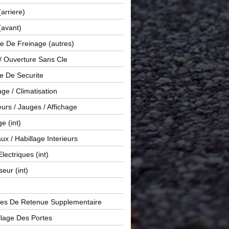
(arriere)
(avant)
e De Freinage (autres)
 / Ouverture Sans Cle
e De Securite
ge / Climatisation
rs / Jauges / Affichage
e (int)
x / Habillage Interieurs
Electriques (int)
seur (int)
es De Retenue Supplementaire
llage Des Portes