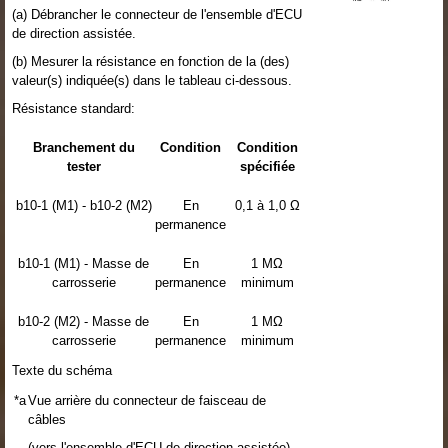
(a) Débrancher le connecteur de l'ensemble d'ECU
de direction assistée.
(b) Mesurer la résistance en fonction de la (des)
valeur(s) indiquée(s) dans le tableau ci-dessous.
Résistance standard:
Branchement du
Condition
Condition
tester
spécifiée
b10-1 (M1) - b10-2 (M2)
En
0,1 à 1,0 Ω
permanence
b10-1 (M1) - Masse de
En
1 MΩ
carrosserie
permanence
minimum
b10-2 (M2) - Masse de
En
1 MΩ
carrosserie
permanence
minimum
Texte du schéma
*a
Vue arrière du connecteur de faisceau de
câbles
(vers l'ensemble d'ECU de direction assistée)