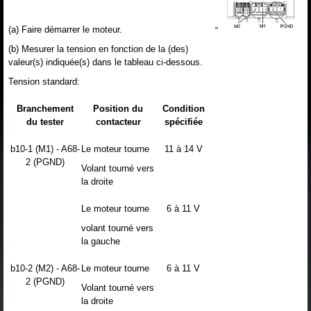
(a) Faire démarrer le moteur.
(b) Mesurer la tension en fonction de la (des)
valeur(s) indiquée(s) dans le tableau ci-dessous.
Tension standard:
Branchement
Position du
Condition
du tester
contacteur
spécifiée
b10-1 (M1) - A68-
Le moteur tourne
11 à 14 V
2 (PGND)
Volant tourné vers
la droite
Le moteur tourne
6 à 11 V
volant tourné vers
la gauche
b10-2 (M2) - A68-
Le moteur tourne
6 à 11 V
2 (PGND)
Volant tourné vers
la droite