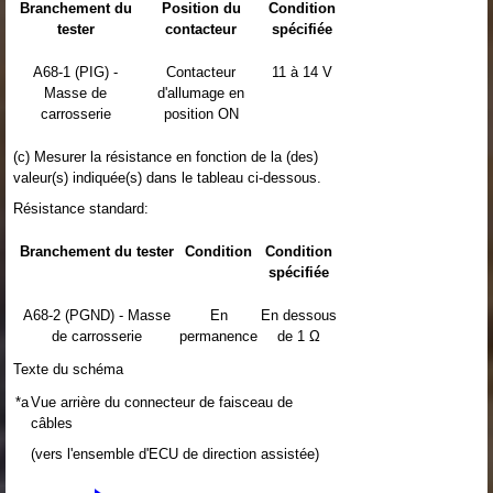
Branchement du
Position du
Condition
tester
contacteur
spécifiée
A68-1 (PIG) -
Contacteur
11 à 14 V
Masse de
d'allumage en
carrosserie
position ON
(c) Mesurer la résistance en fonction de la (des)
valeur(s) indiquée(s) dans le tableau ci-dessous.
Résistance standard:
Branchement du tester
Condition
Condition
spécifiée
A68-2 (PGND) - Masse
En
En dessous
de carrosserie
permanence
de 1 Ω
Texte du schéma
*a
Vue arrière du connecteur de faisceau de
câbles
(vers l'ensemble d'ECU de direction assistée)