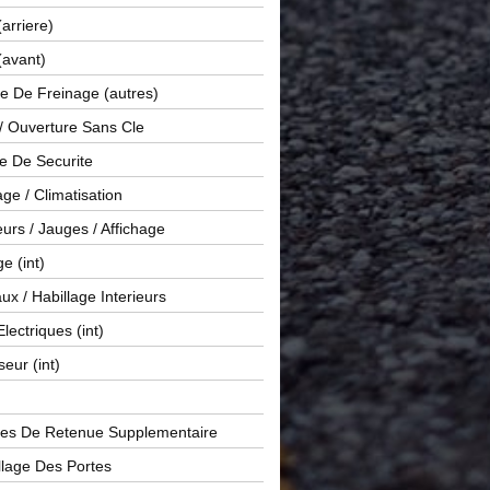
(arriere)
(avant)
e De Freinage (autres)
 / Ouverture Sans Cle
e De Securite
ge / Climatisation
rs / Jauges / Affichage
e (int)
x / Habillage Interieurs
Electriques (int)
seur (int)
es De Retenue Supplementaire
llage Des Portes