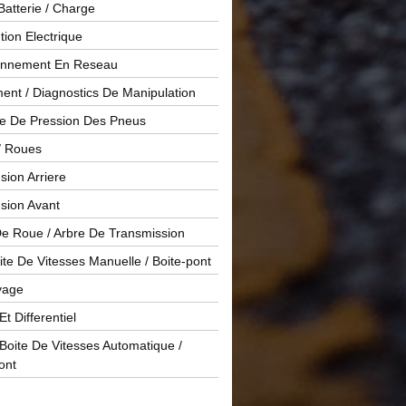
Batterie / Charge
ution Electrique
onnement En Reseau
ent / Diagnostics De Manipulation
le De Pression Des Pneus
/ Roues
ion Arriere
sion Avant
De Roue / Arbre De Transmission
te De Vitesses Manuelle / Boite-pont
yage
Et Differentiel
oite De Vitesses Automatique /
ont