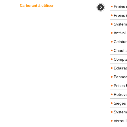
Carburant à utiliser
Freins 
Freins 
System
Antivol
Ceintur
Chauffa
Compteu
Eclairag
Panneau
Prises 
Retrovi
Sieges
System
Verroui