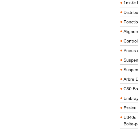
1nz-fe 
Distrib
Foncti
Alignem
Contro
Pneus 
Suspens
Suspen
Arbre 
C50 Boi
Embra
Essieu 
U340e B
Boite-p