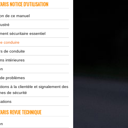
ARIS NOTICE D'UTILISATION
tion de ce manuel
lustré
ent sécuritaire essentiel
de conduire
s de conduite
ns intérieures
en
 de problèmes
tions à la clientèle et signalement des
es de sécurité
cations
ARIS REVUE TECHNIQUE
en