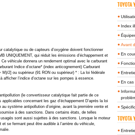
TOYOTA Y
Utilisa
Index il
Équipem
Avant 
r catalytique ou de capteurs d’oxygène doivent fonctionner
En cour
UNIQUEMENT, qui réduit les émissions d’échappement et
 Ce véhicule donnera un rendement optimal avec le carburant
Fonctio
arburant Indice d’octane* (index anticognement) Carburant
M)/2] ou supérieur (91 RON ou supérieur) * : La loi fédérale
Entreti
 à afficher l’indice d’octane sur les pompes à essence.
En cas
Informa
ipollution (le convertisseur catalytique fait partie de ce
problèm
s applicables concernant les gaz d’échappement D’après la loi
n au système antipollution d’origine, avant la première vente et
Spécifi
t soumise à des sanctions. Dans certains états, de telles
TOYOTA Y
s usagés sont aussi sujettes à des sanctions. Lorsque le moteur
t et se fermant peut être audible à l’arrière du véhicule,
malie.
Entreti