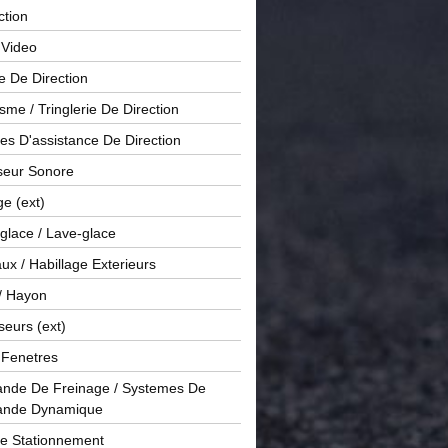
ction
 Video
e De Direction
me / Tringlerie De Direction
s D'assistance De Direction
sseur Sonore
ge (ext)
glace / Lave-glace
x / Habillage Exterieurs
/ Hayon
seurs (ext)
/ Fenetres
de De Freinage / Systemes De
nde Dynamique
De Stationnement