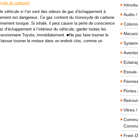
yde de carbone)
Introdu
véhicule si l’on sent des odeurs de gaz d’échappement à
Audio /
appement est dangereux. Ce gaz contient du monoxyde de carbone
rêmement toxique. Si inhalé, il peut causer la perte de conscience
Colonn
az d’échappement à l’intérieur du véhicule, garder toutes les
Mecanis
ncessionnaire Toyota, immédiatement. ■Ne pas faire tourner le
e laisser tourner le moteur dans un endroit clos, comme un
Systeme
Averti
Eclaira
Essuie-
Panneau
Portes 
Retrovi
Vitres 
Comman
Comma
Frein 