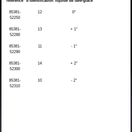
référence
d'identification
liquide de lave-glace
85381-
12
0°
52250
85381-
13
+ 1°
52280
85381-
11
- 1°
52290
85381-
14
+ 2°
52300
85381-
10
- 2°
52310