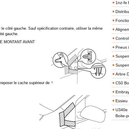
1nz-fe 
Distrib
Foncti
le côté gauche. Sauf spécification contraire, utiliser la même
Alignem
côté gauche.
Contro
DE MONTANT AVANT
Pneus 
Suspens
Suspen
Arbre 
s reposer le cache supérieur de
C50 Boi
Embra
Essieu 
U340e B
Boite-p