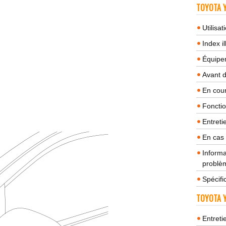
TOYOTA Y
Utilisa
Index il
Équipem
Avant 
En cour
Fonctio
Entreti
En cas
Informa
problèm
Spécifi
TOYOTA Y
Entreti