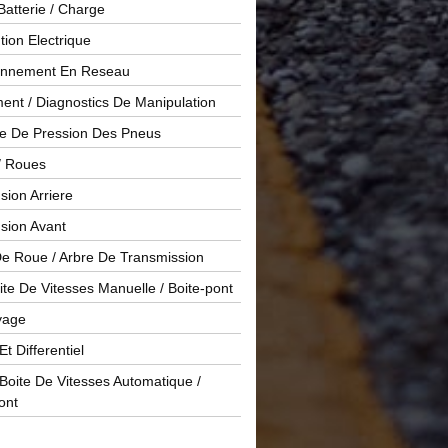
Batterie / Charge
ution Electrique
onnement En Reseau
ent / Diagnostics De Manipulation
le De Pression Des Pneus
/ Roues
ion Arriere
sion Avant
De Roue / Arbre De Transmission
te De Vitesses Manuelle / Boite-pont
yage
Et Differentiel
oite De Vitesses Automatique /
ont