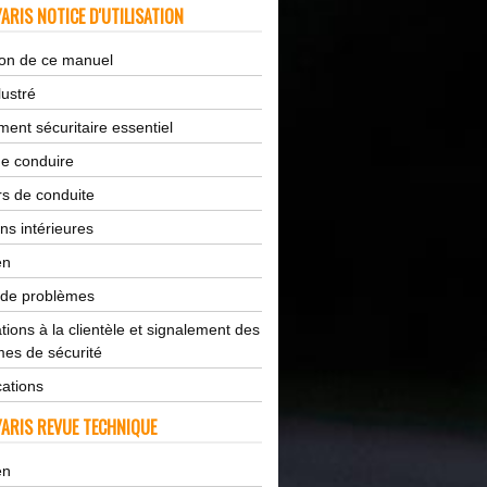
ARIS NOTICE D'UTILISATION
tion de ce manuel
lustré
ent sécuritaire essentiel
de conduire
s de conduite
ns intérieures
en
 de problèmes
tions à la clientèle et signalement des
es de sécurité
cations
ARIS REVUE TECHNIQUE
en