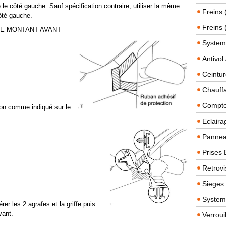
le côté gauche. Sauf spécification contraire, utiliser la même
Freins 
côté gauche.
Freins 
DE MONTANT AVANT
System
Antivol
Ceintur
Chauffa
Compteu
tion comme indiqué sur le
Eclairag
Panneau
Prises 
Retrovi
Sieges
System
érer les 2 agrafes et la griffe puis
vant.
Verroui