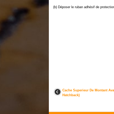
(b) Déposer le ruban adhésif de protectio
Cache Superieur De Montant Ava
Hatchback)