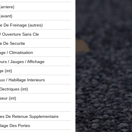
(arriere)
(avant)
e De Freinage (autres)
 / Ouverture Sans Cle
e De Securite
ge / Climatisation
rs / Jauges / Affichage
e (int)
x / Habillage Interieurs
Electriques (int)
seur (int)
es De Retenue Supplementaire
llage Des Portes