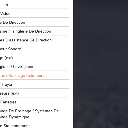
ction
 Video
e De Direction
me / Tringlerie De Direction
s D'assistance De Direction
sseur Sonore
ge (ext)
glace / Lave-glace
x / Habillage Exterieurs
/ Hayon
seurs (ext)
/ Fenetres
de De Freinage / Systemes De
nde Dynamique
De Stationnement