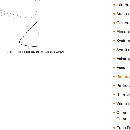
Introdu
Audio /
Colonn
Mecanis
Systeme
Averti
Eclaira
Essuie-
Panneau
Portes 
Retrovi
Vitres 
Comman
Comma
Frein 