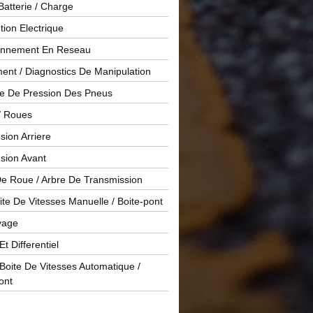
Batterie / Charge
ution Electrique
onnement En Reseau
ent / Diagnostics De Manipulation
le De Pression Des Pneus
/ Roues
ion Arriere
sion Avant
De Roue / Arbre De Transmission
te De Vitesses Manuelle / Boite-pont
yage
Et Differentiel
oite De Vitesses Automatique /
ont