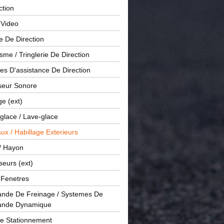
ction
 Video
e De Direction
me / Tringlerie De Direction
s D'assistance De Direction
sseur Sonore
ge (ext)
glace / Lave-glace
x / Habillage Exterieurs
/ Hayon
seurs (ext)
/ Fenetres
de De Freinage / Systemes De
nde Dynamique
De Stationnement