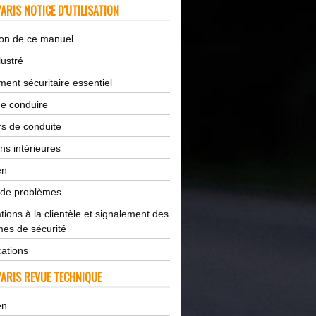
ARIS NOTICE D'UTILISATION
tion de ce manuel
lustré
ent sécuritaire essentiel
de conduire
s de conduite
ns intérieures
en
 de problèmes
tions à la clientèle et signalement des
es de sécurité
cations
ARIS REVUE TECHNIQUE
en