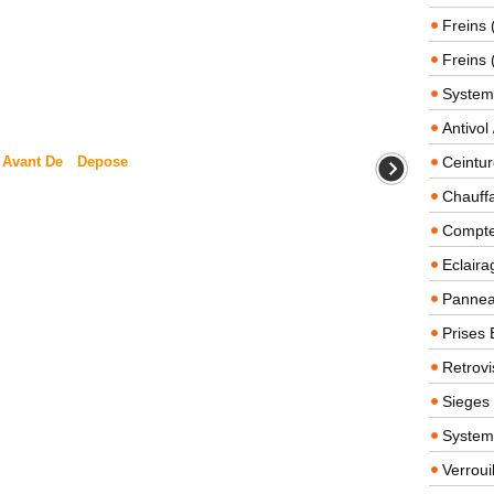
Freins 
Freins 
System
Antivol
 Avant De
Depose
Ceintur
Chauffa
Compteu
Eclairag
Panneau
Prises 
Retrovi
Sieges
System
Verroui