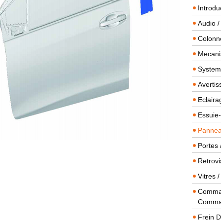
Introdu
Audio /
Colonn
Mecanis
Systeme
Averti
Eclaira
Essuie-
Panneau
Portes 
Retrovi
Vitres 
Comman
Comma
Frein 