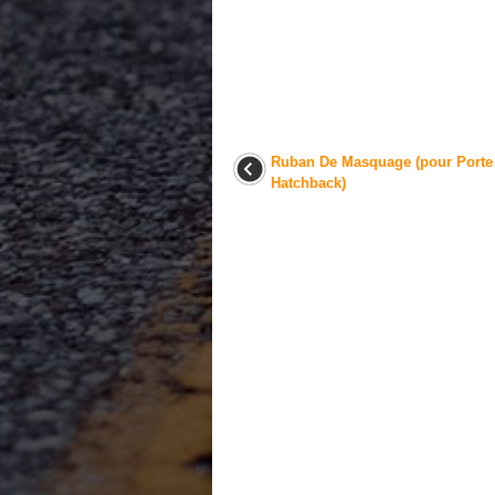
Ruban De Masquage (pour Porte
Hatchback)