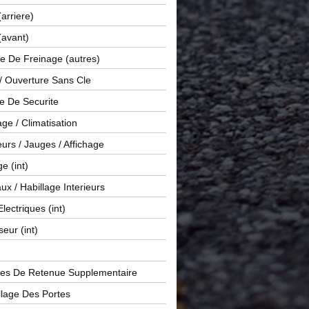
(arriere)
(avant)
e De Freinage (autres)
 / Ouverture Sans Cle
e De Securite
ge / Climatisation
rs / Jauges / Affichage
e (int)
x / Habillage Interieurs
Electriques (int)
seur (int)
es De Retenue Supplementaire
llage Des Portes