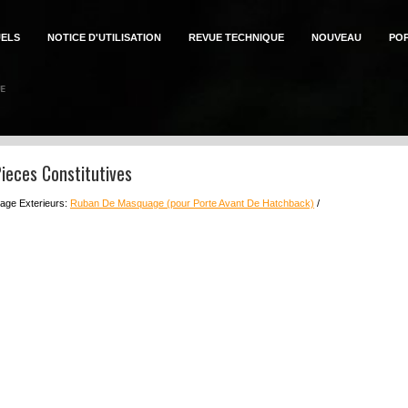
ELS
NOTICE D'UTILISATION
REVUE TECHNIQUE
NOUVEAU
PO
ieces Constitutives
lage Exterieurs:
Ruban De Masquage (pour Porte Avant De Hatchback)
/