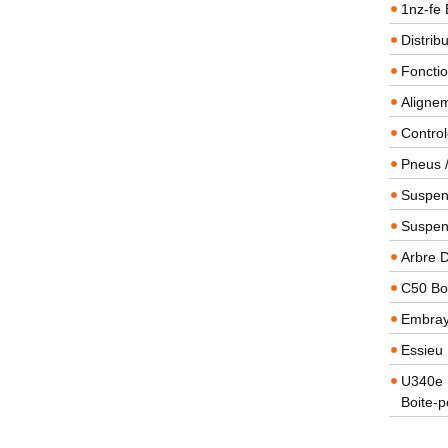
1nz-fe 
Distrib
Foncti
Alignem
Contro
Pneus 
Suspens
Suspen
Arbre 
C50 Boi
Embra
Essieu 
U340e B
Boite-p