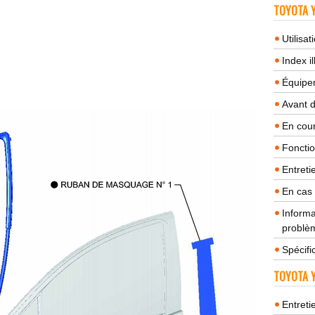
TOYOTA Y
Utilisa
Index il
Équipem
Avant 
En cour
Fonctio
Entreti
En cas
Informa
problèm
Spécifi
TOYOTA Y
Entreti