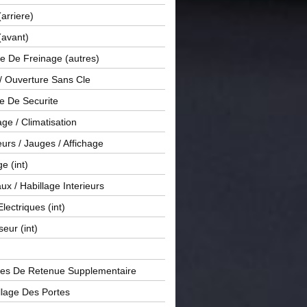
(arriere)
(avant)
e De Freinage (autres)
 / Ouverture Sans Cle
e De Securite
ge / Climatisation
rs / Jauges / Affichage
e (int)
x / Habillage Interieurs
Electriques (int)
seur (int)
es De Retenue Supplementaire
llage Des Portes