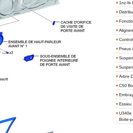
1nz-fe 
Distrib
Foncti
Alignem
Contro
Pneus 
Suspens
Suspen
Arbre 
C50 Boi
Embra
Essieu 
U340e B
Boite-p