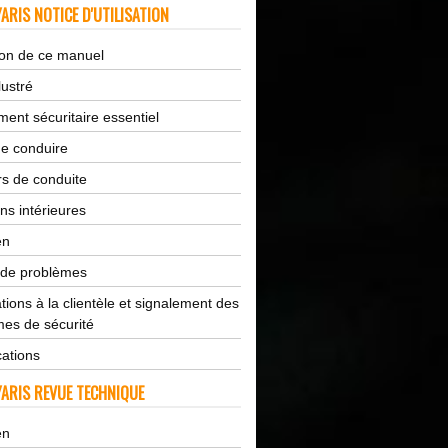
ARIS NOTICE D'UTILISATION
tion de ce manuel
lustré
ent sécuritaire essentiel
de conduire
s de conduite
ns intérieures
en
 de problèmes
tions à la clientèle et signalement des
es de sécurité
cations
ARIS REVUE TECHNIQUE
en