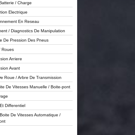
Batterie / Charge
ution Electrique
onnement En Reseau
ent / Diagnostics De Manipulation
le De Pression Des Pneus
/ Roues
ion Arriere
sion Avant
De Roue / Arbre De Transmission
te De Vitesses Manuelle / Boite-pont
yage
Et Differentiel
oite De Vitesses Automatique /
ont