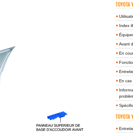
TOYOTA Y
Utilisa
Index il
Équipem
Avant 
En cour
Fonctio
Entreti
En cas
Informa
problèm
Spécifi
TOYOTA Y
Entreti