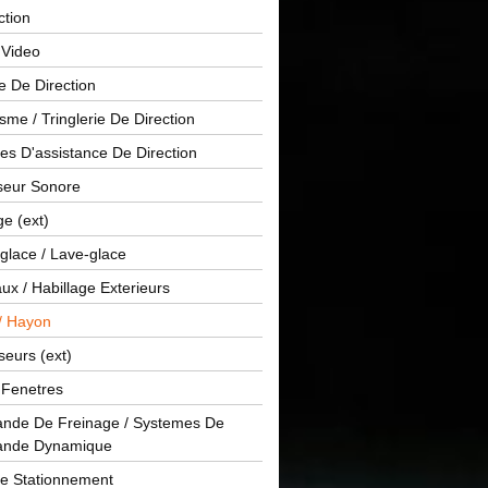
ction
 Video
e De Direction
me / Tringlerie De Direction
s D'assistance De Direction
sseur Sonore
ge (ext)
glace / Lave-glace
x / Habillage Exterieurs
/ Hayon
seurs (ext)
/ Fenetres
de De Freinage / Systemes De
nde Dynamique
De Stationnement