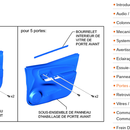
Introdu
Audio /
Colonn
Mecanis
Systeme
Averti
Eclaira
Essuie-
Panneau
Portes 
Retrovi
Vitres 
Comman
Comma
Frein 