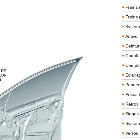
Freins 
Freins 
System
Antivol
Ceintur
Chauffa
Compteu
Eclairag
Panneau
Prises 
Retrovi
Sieges
System
Verroui