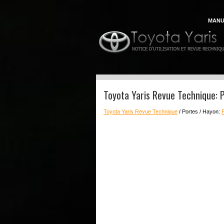
MANU
Toyota Yaris Revue Technique: P
Toyota Yaris Revue Technique
/ Portes / Hayon: