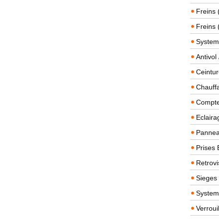
Freins 
Freins 
System
Antivol
Ceintur
Chauffa
Compteu
Eclairag
Panneau
Prises 
Retrovi
Sieges
System
Verroui