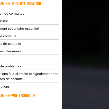
ARIS NOTICE D'UTILISATION
tion de ce manuel
lustré
ent sécuritaire essentiel
de conduire
s de conduite
ns intérieures
en
 de problèmes
tions à la clientèle et signalement des
es de sécurité
cations
ARIS REVUE TECHNIQUE
en