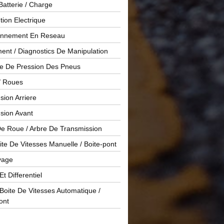
Batterie / Charge
ution Electrique
onnement En Reseau
ent / Diagnostics De Manipulation
le De Pression Des Pneus
/ Roues
ion Arriere
sion Avant
De Roue / Arbre De Transmission
te De Vitesses Manuelle / Boite-pont
yage
Et Differentiel
oite De Vitesses Automatique /
ont