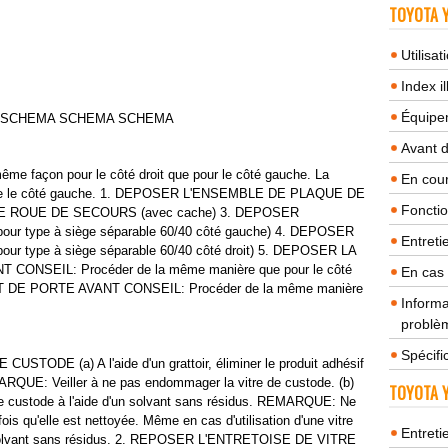
TOYOTA Y
Utilisa
Index il
Équipem
A SCHEMA SCHEMA SCHEMA
Avant 
 façon pour le côté droit que pour le côté gauche. La
En cour
erne le côté gauche. 1. DEPOSER L'ENSEMBLE DE PLAQUE DE
Fonctio
 ROUE DE SECOURS (avec cache) 3. DEPOSER
 type à siège séparable 60/40 côté gauche) 4. DEPOSER
Entreti
 type à siège séparable 60/40 côté droit) 5. DEPOSER LA
ONSEIL: Procéder de la même manière que pour le côté
En cas
T DE PORTE AVANT CONSEIL: Procéder de la même manière
Informa
problèm
Spécifi
ODE (a) A l'aide d'un grattoir, éliminer le produit adhésif
MARQUE: Veiller à ne pas endommager la vitre de custode. (b)
TOYOTA Y
e de custode à l'aide d'un solvant sans résidus. REMARQUE: Ne
fois qu'elle est nettoyée. Même en cas d'utilisation d'une vitre
Entreti
'un solvant sans résidus. 2. REPOSER L'ENTRETOISE DE VITRE