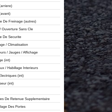
(arriere)
(avant)
e De Freinage (autres)
 / Ouverture Sans Cle
e De Securite
ge / Climatisation
rs / Jauges / Affichage
e (int)
x / Habillage Interieurs
Electriques (int)
seur (int)
es De Retenue Supplementaire
llage Des Portes