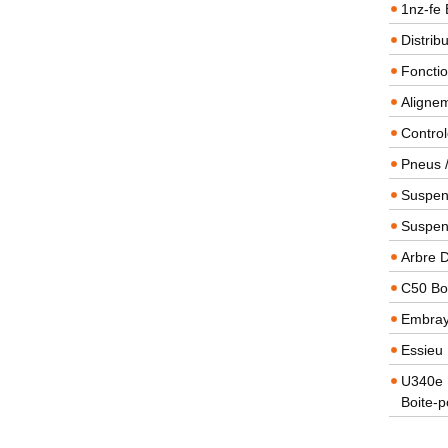
1nz-fe 
Distrib
Foncti
Alignem
Contro
Pneus 
Suspens
Suspen
Arbre 
C50 Boi
Embra
Essieu 
U340e B
Boite-p