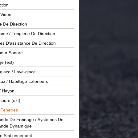
ction
 Video
e De Direction
me / Tringlerie De Direction
s D'assistance De Direction
sseur Sonore
ge (ext)
glace / Lave-glace
x / Habillage Exterieurs
/ Hayon
seurs (ext)
/ Fenetres
de De Freinage / Systemes De
nde Dynamique
De Stationnement