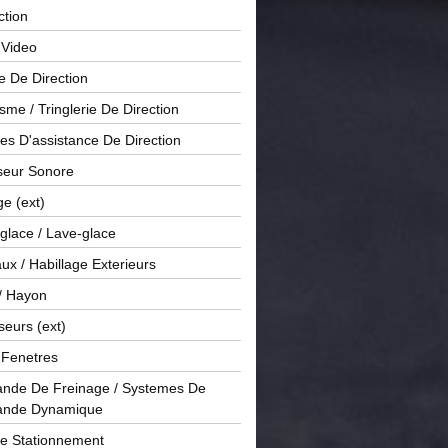
ction
 Video
e De Direction
me / Tringlerie De Direction
s D'assistance De Direction
sseur Sonore
ge (ext)
glace / Lave-glace
x / Habillage Exterieurs
/ Hayon
seurs (ext)
/ Fenetres
de De Freinage / Systemes De
nde Dynamique
De Stationnement