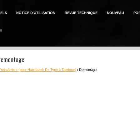
ELS
NOTICE D'UTILISATION
REVUE TECHNIQUE
NOUVEAU
PO
 Demontage
Frein Arriere (pour Hatchback De Type à Tambour)
/ Demontage