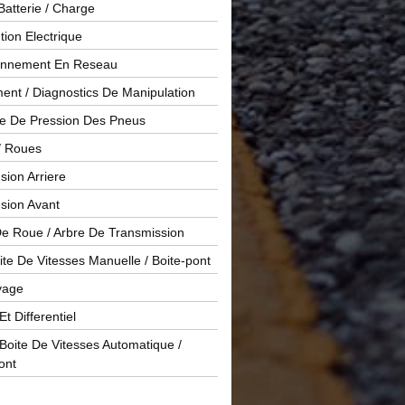
Batterie / Charge
ution Electrique
onnement En Reseau
ent / Diagnostics De Manipulation
le De Pression Des Pneus
/ Roues
ion Arriere
sion Avant
De Roue / Arbre De Transmission
te De Vitesses Manuelle / Boite-pont
yage
Et Differentiel
oite De Vitesses Automatique /
ont