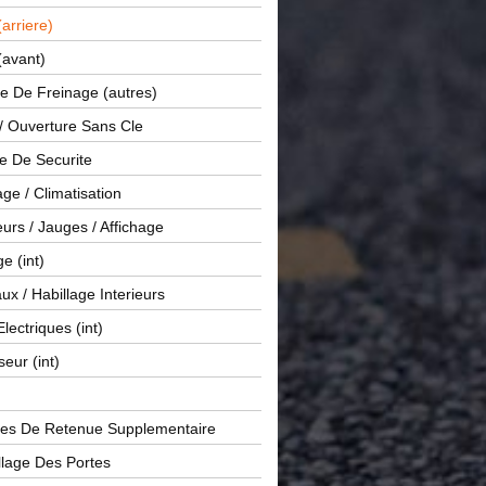
(arriere)
(avant)
e De Freinage (autres)
 / Ouverture Sans Cle
e De Securite
ge / Climatisation
rs / Jauges / Affichage
e (int)
x / Habillage Interieurs
Electriques (int)
seur (int)
es De Retenue Supplementaire
llage Des Portes