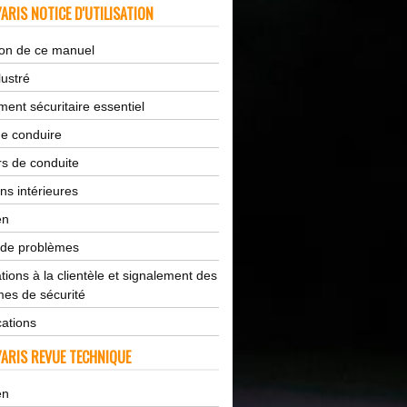
ARIS NOTICE D'UTILISATION
tion de ce manuel
lustré
ent sécuritaire essentiel
de conduire
s de conduite
ns intérieures
en
 de problèmes
tions à la clientèle et signalement des
es de sécurité
cations
ARIS REVUE TECHNIQUE
en