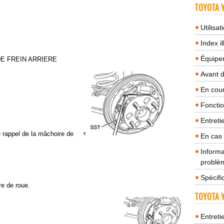
TOYOTA Y
Utilisa
Index il
Équipem
DE FREIN ARRIERE
Avant 
En cour
Fonctio
Entreti
e rappel de la mâchoire de
En cas
Informa
problèm
Spécifi
re de roue.
TOYOTA Y
Entreti