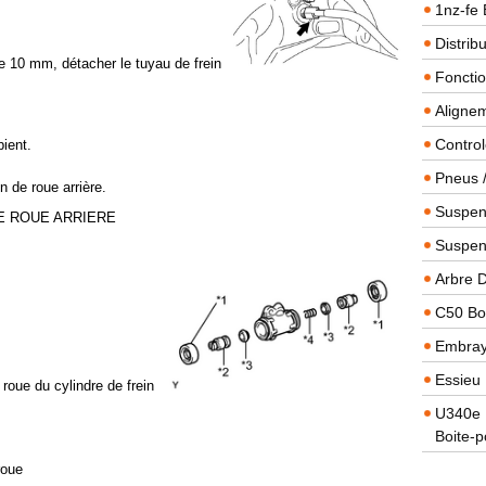
1nz-fe 
Distrib
de 10 mm, détacher le tuyau de frein
Foncti
Alignem
Contro
pient.
Pneus 
n de roue arrière.
Suspens
DE ROUE ARRIERE
Suspen
Arbre 
C50 Boi
Embra
Essieu 
 roue du cylindre de frein
U340e B
Boite-p
roue