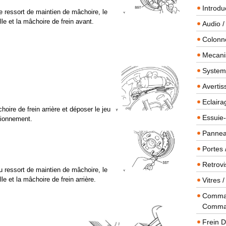
Introdu
de ressort de maintien de mâchoire, le
le et la mâchoire de frein avant.
Audio /
Colonn
Mecanis
Systeme
Averti
Eclaira
hoire de frein arrière et déposer le jeu
Essuie-
tionnement.
Panneau
Portes 
Retrovi
du ressort de maintien de mâchoire, le
le et la mâchoire de frein arrière.
Vitres 
Comman
Comma
Frein 