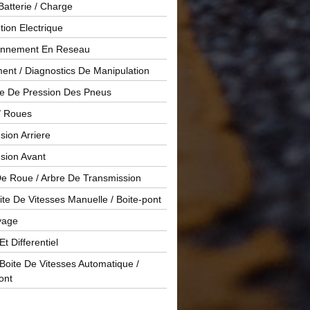
Batterie / Charge
ution Electrique
onnement En Reseau
ent / Diagnostics De Manipulation
le De Pression Des Pneus
/ Roues
ion Arriere
sion Avant
De Roue / Arbre De Transmission
te De Vitesses Manuelle / Boite-pont
yage
Et Differentiel
oite De Vitesses Automatique /
ont