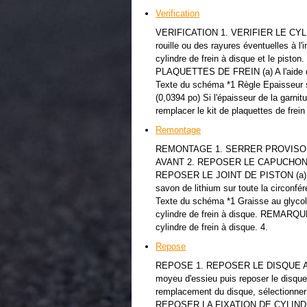
Verification
VERIFICATION 1. VERIFIER LE CYLI
rouille ou des rayures éventuelles à l'i
cylindre de frein à disque et le p
PLAQUETTES DE FREIN (a) A l'aide d'u
Texte du schéma *1 Règle Epaisseur 
(0,0394 po) Si l'épaisseur de la garnit
remplacer le kit de plaquettes de frein
Remontage
REMONTAGE 1. SERRER PROVISO
AVANT 2. REPOSER LE CAPUCHON
REPOSER LE JOINT DE PISTON (a) App
savon de lithium sur toute la circonfé
Texte du schéma *1 Graisse au glycol à
cylindre de frein à disque. REMARQUE:
cylindre de frein à disque. 4.
Repose
REPOSE 1. REPOSER LE DISQUE AVANT 
moyeu d'essieu puis reposer le disq
remplacement du disque, sélectionner l
REPOSER LA FIXATION DE CYLINDRE 