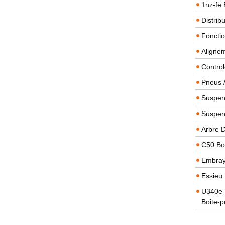
1nz-fe 
Distrib
Foncti
Alignem
Contro
Pneus 
Suspens
Suspen
Arbre 
C50 Boi
Embra
Essieu 
U340e B
Boite-p