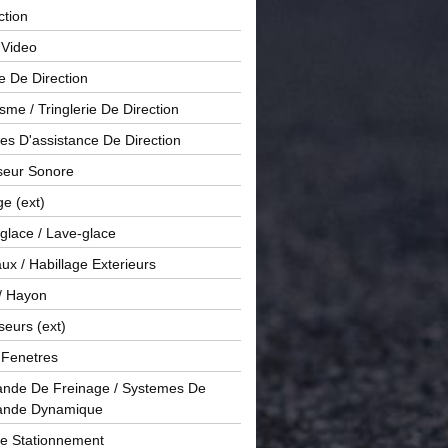
ction
 Video
e De Direction
me / Tringlerie De Direction
s D'assistance De Direction
sseur Sonore
ge (ext)
glace / Lave-glace
x / Habillage Exterieurs
/ Hayon
seurs (ext)
/ Fenetres
de De Freinage / Systemes De
nde Dynamique
De Stationnement