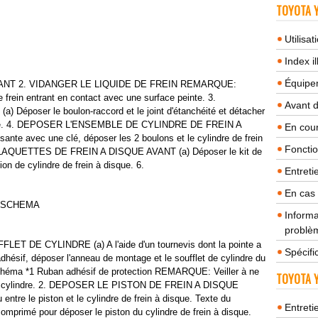
TOYOTA Y
Utilisa
Index il
Équipem
NT 2. VIDANGER LE LIQUIDE DE FREIN REMARQUE:
 frein entrant en contact avec une surface peinte. 3.
Avant 
poser le boulon-raccord et le joint d'étanchéité et détacher
 disque. 4. DEPOSER L'ENSEMBLE DE CYLINDRE DE FREIN A
En cour
ante avec une clé, déposer les 2 boulons et le cylindre de frein
Fonctio
LAQUETTES DE FREIN A DISQUE AVANT (a) Déposer le kit de
ion de cylindre de frein à disque. 6.
Entreti
En cas
 SCHEMA
Informa
problèm
DE CYLINDRE (a) A l'aide d'un tournevis dont la pointe a
Spécifi
dhésif, déposer l'anneau de montage et le soufflet de cylindre du
 schéma *1 Ruban adhésif de protection REMARQUE: Veiller à ne
TOYOTA Y
 ou cylindre. 2. DEPOSER LE PISTON DE FREIN A DISQUE
ntre le piston et le cylindre de frein à disque. Texte du
Entreti
 comprimé pour déposer le piston du cylindre de frein à disque.