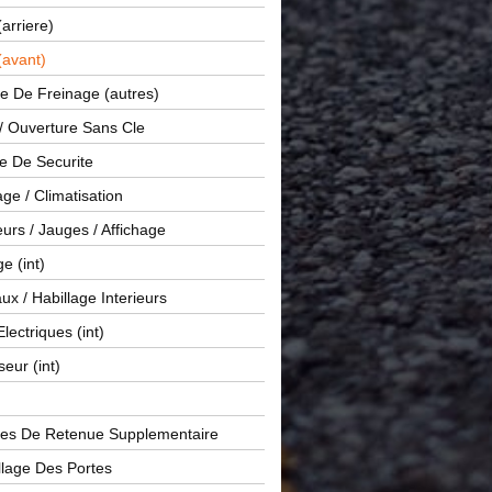
(arriere)
(avant)
e De Freinage (autres)
 / Ouverture Sans Cle
e De Securite
ge / Climatisation
rs / Jauges / Affichage
e (int)
x / Habillage Interieurs
Electriques (int)
seur (int)
es De Retenue Supplementaire
llage Des Portes