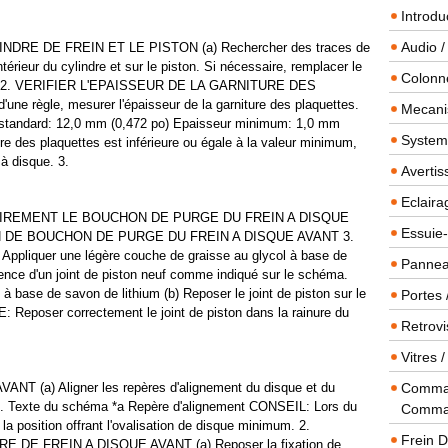
Introdu
Audio /
NDRE DE FREIN ET LE PISTON (a) Rechercher des traces de
ntérieur du cylindre et sur le piston. Si nécessaire, remplacer le
Colonn
iston. 2. VERIFIER L'EPAISSEUR DE LA GARNITURE DES
ne règle, mesurer l'épaisseur de la garniture des plaquettes.
Mecanis
standard: 12,0 mm (0,472 po) Epaisseur minimum: 1,0 mm
Systeme
ure des plaquettes est inférieure ou égale à la valeur minimum,
 à disque. 3.
Averti
Eclaira
IREMENT LE BOUCHON DE PURGE DU FREIN A DISQUE
Essuie-
 DE BOUCHON DE PURGE DU FREIN A DISQUE AVANT 3.
liquer une légère couche de graisse au glycol à base de
Panneau
rence d'un joint de piston neuf comme indiqué sur le schéma.
 base de savon de lithium (b) Reposer le joint de piston sur le
Portes 
 Reposer correctement le joint de piston dans la rainure du
Retrovi
Vitres 
(a) Aligner les repères d'alignement du disque et du
Comman
ue. Texte du schéma *a Repère d'alignement CONSEIL: Lors du
Comma
a position offrant l'ovalisation de disque minimum. 2.
Frein 
DE FREIN A DISQUE AVANT (a) Reposer la fixation de