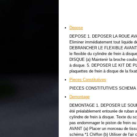
Depose
DEPOSE 1. DEPOSER LA ROUE AVA
Eliminer immédiatement tout liquide de
DEBRANCHER LE FLEXIBLE AVANT (a) Dé
le flexible du cylindre de frein à
DISQUE (a) Maintenir la broche couliss
à disque. 5. DEPOSER LE KIT DE P
plaquettes de frein à disque de la fixat
Pieces Constitutives
PIECES CONSTITUTIVES SCHEMA
Demontage
DEMONTAGE 1. DEPOSER LE SOUFFLET 
été préalablement entourée de ruban a
cylindre de frein à disque. Texte du
pas endommager le piston de frein
AVANT (a) Placer un morceau de tissu e
schéma *1 Chiffon (b) Utiliser de l'air