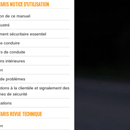
ARIS NOTICE D'UTILISATION
tion de ce manuel
lustré
ent sécuritaire essentiel
de conduire
s de conduite
ns intérieures
en
 de problèmes
tions à la clientèle et signalement des
es de sécurité
cations
ARIS REVUE TECHNIQUE
en