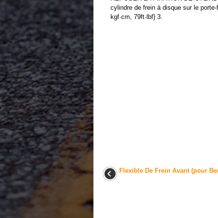
cylindre de frein à disque sur le port
kgf·cm, 79ft·lbf} 3.
Flexible De Frein Avant (pour Be