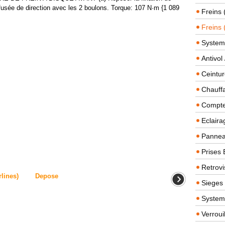
e-fusée de direction avec les 2 boulons. Torque: 107 N·m {1 089
Freins 
Freins 
System
Antivol
Ceintur
Chauffa
Compteu
Eclairag
Panneau
Prises 
Retrovi
rlines)
Depose
Sieges
System
Verroui