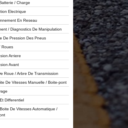
Batterie / Charge
ution Electrique
onnement En Reseau
ent / Diagnostics De Manipulation
le De Pression Des Pneus
/ Roues
ion Arriere
sion Avant
De Roue / Arbre De Transmission
te De Vitesses Manuelle / Boite-pont
yage
Et Differentiel
oite De Vitesses Automatique /
ont