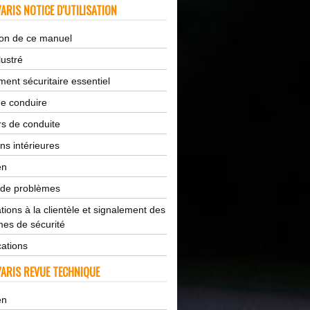
ARIS NOTICE D'UTILISATION
tion de ce manuel
lustré
ent sécuritaire essentiel
de conduire
s de conduite
ns intérieures
en
 de problèmes
tions à la clientèle et signalement des
es de sécurité
cations
ARIS REVUE TECHNIQUE
en