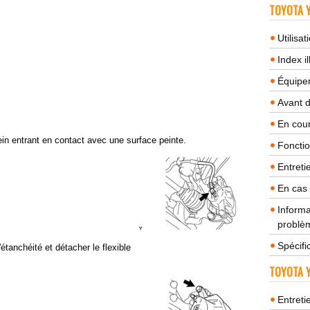
TOYOTA Y
Utilisa
Index il
Équipem
Avant 
En cour
ein entrant en contact avec une surface peinte.
Fonctio
Entreti
En cas
Informa
problèm
Spécifi
'étanchéité et détacher le flexible
TOYOTA Y
Entreti