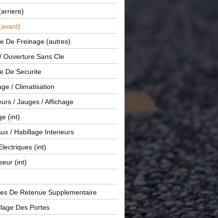
(arriere)
(avant)
e De Freinage (autres)
 / Ouverture Sans Cle
e De Securite
ge / Climatisation
rs / Jauges / Affichage
e (int)
x / Habillage Interieurs
Electriques (int)
seur (int)
es De Retenue Supplementaire
llage Des Portes