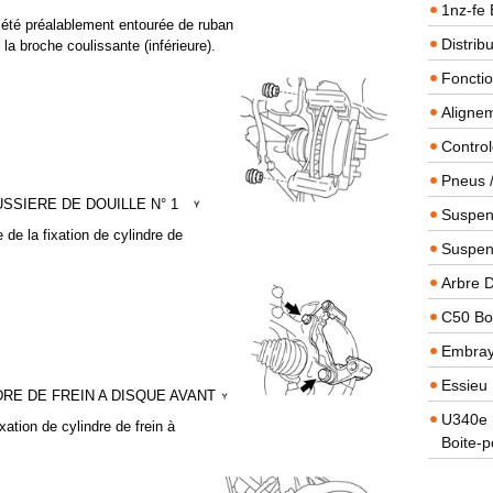
1nz-fe 
 a été préalablement entourée de ruban
Distrib
 la broche coulissante (inférieure).
Foncti
Alignem
Contro
Pneus 
SSIERE DE DOUILLE N° 1
Suspens
 de la fixation de cylindre de
Suspen
Arbre 
C50 Boi
Embra
Essieu 
DRE DE FREIN A DISQUE AVANT
U340e B
xation de cylindre de frein à
Boite-p