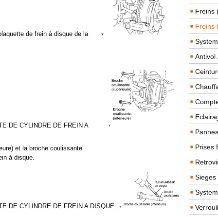
Freins 
Freins 
laquette de frein à disque de la
System
Antivol
Ceintur
Chauffa
Compteu
Eclairag
E DE CYLINDRE DE FREIN A
Panneau
Prises 
eure) et la broche coulissante
rein à disque.
Retrovi
Sieges
System
TE DE CYLINDRE DE FREIN A DISQUE
Verroui