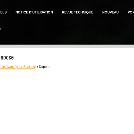
ELS
NOTICE D'UTILISATION
REVUE TECHNIQUE
NOUVEAU
PO
Depose
rein Avant (pour Berlines)
/ Depose