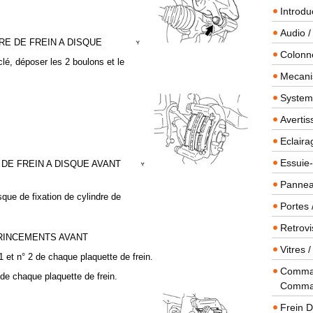
Introdu
Audio /
RE DE FREIN A DISQUE
Colonn
clé, déposer les 2 boulons et le
Mecanis
Systeme
Averti
Eclaira
Essuie-
 DE FREIN A DISQUE AVANT
Panneau
sque de fixation de cylindre de
Portes 
Retrovi
GRINCEMENTS AVANT
Vitres 
1 et n° 2 de chaque plaquette de frein.
Comman
 de chaque plaquette de frein.
Comma
Frein 