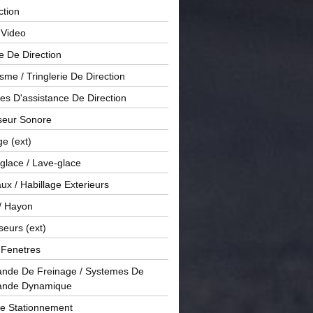
ction
 Video
e De Direction
me / Tringlerie De Direction
s D'assistance De Direction
sseur Sonore
ge (ext)
glace / Lave-glace
x / Habillage Exterieurs
/ Hayon
seurs (ext)
/ Fenetres
de De Freinage / Systemes De
nde Dynamique
De Stationnement