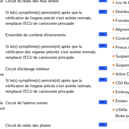
ue
Circuit du relais des feux arrière
1nz-fe 
Distrib
Si le(s) symptôme(s) persiste(nt) après que la
vérification de l'organe précité s'est avérée normale,
Foncti
remplacer l'ECU de carrosserie principale
Alignem
Ensemble de combiné d'instruments
Contro
Si le(s) symptôme(s) persiste(nt) après que la
Pneus 
vérification des organes précités s'est avérée normale,
Suspens
remplacer l'ECU de carrosserie principale
Suspen
Circuit d'éclairage intérieur
Arbre 
ème
Si le(s) symptôme(s) persiste(nt) après que la
C50 Boi
vérification de l'organe précité s'est avérée normale,
remplacer l'ECU de carrosserie principale
Embra
Essieu 
la
Circuit de l'alarme sonore
vol
U340e B
Boite-p
Circuit du relais des phares