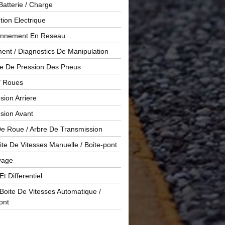
Batterie / Charge
ution Electrique
onnement En Reseau
ent / Diagnostics De Manipulation
le De Pression Des Pneus
/ Roues
ion Arriere
sion Avant
De Roue / Arbre De Transmission
te De Vitesses Manuelle / Boite-pont
yage
Et Differentiel
oite De Vitesses Automatique /
ont