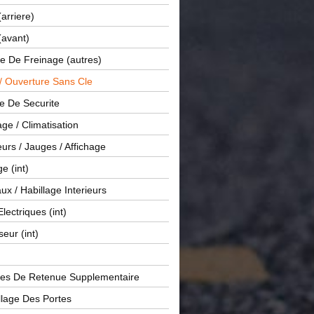
(arriere)
(avant)
e De Freinage (autres)
 / Ouverture Sans Cle
e De Securite
ge / Climatisation
rs / Jauges / Affichage
e (int)
x / Habillage Interieurs
Electriques (int)
seur (int)
es De Retenue Supplementaire
llage Des Portes