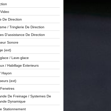
ction
 Video
e De Direction
me / Tringlerie De Direction
s D'assistance De Direction
sseur Sonore
ge (ext)
glace / Lave-glace
x / Habillage Exterieurs
/ Hayon
seurs (ext)
/ Fenetres
de De Freinage / Systemes De
nde Dynamique
De Stationnement