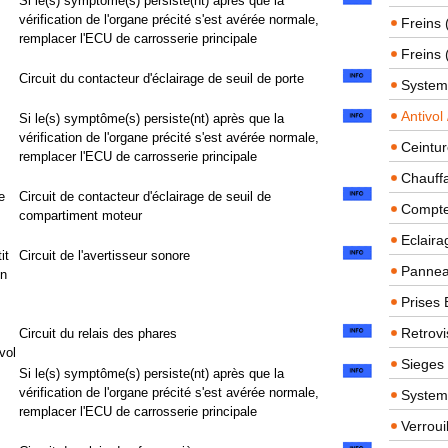
Si le(s) symptôme(s) persiste(nt) après que la
vérification de l'organe précité s'est avérée normale,
Freins 
remplacer l'ECU de carrosserie principale
Freins 
Circuit du contacteur d'éclairage de seuil de porte
System
Antivol
Si le(s) symptôme(s) persiste(nt) après que la
vérification de l'organe précité s'est avérée normale,
Ceintur
remplacer l'ECU de carrosserie principale
Chauffa
e
Circuit de contacteur d'éclairage de seuil de
Compteu
compartiment moteur
Eclairag
it
Circuit de l'avertisseur sonore
Panneau
en
Prises 
Retrovi
Circuit du relais des phares
vol
Sieges
Si le(s) symptôme(s) persiste(nt) après que la
vérification de l'organe précité s'est avérée normale,
System
remplacer l'ECU de carrosserie principale
Verroui