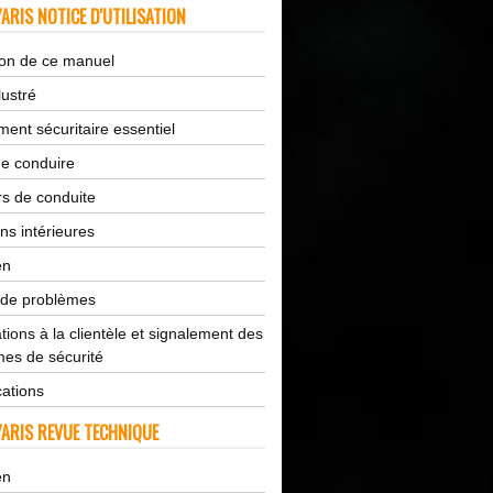
ARIS NOTICE D'UTILISATION
tion de ce manuel
lustré
ent sécuritaire essentiel
de conduire
s de conduite
ns intérieures
en
 de problèmes
tions à la clientèle et signalement des
es de sécurité
cations
ARIS REVUE TECHNIQUE
en