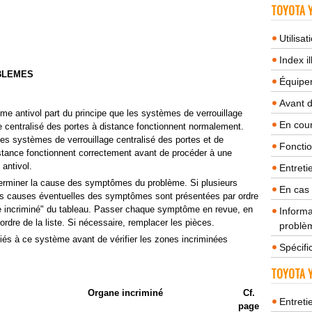
TOYOTA Y
Utilisa
Index il
BLEMES
Équipem
Avant 
e antivol part du principe que les systèmes de verrouillage
En cour
ge centralisé des portes à distance fonctionnent normalement.
 les systèmes de verrouillage centralisé des portes et de
Fonctio
distance fonctionnent correctement avant de procéder à une
antivol.
Entreti
éterminer la cause des symptômes du problème. Si plusieurs
En cas
es causes éventuelles des symptômes sont présentées par ordre
ne incriminé" du tableau. Passer chaque symptôme en revue, en
Informa
'ordre de la liste. Si nécessaire, remplacer les pièces.
problèm
ociés à ce système avant de vérifier les zones incriminées
Spécifi
TOYOTA Y
Organe incriminé
Cf.
Entreti
page