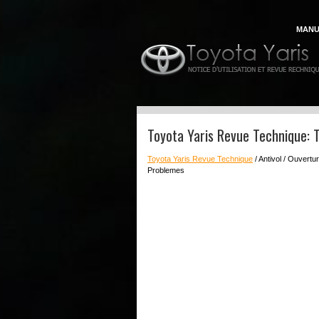
MANU
Toyota Yaris Revue Technique:
Toyota Yaris Revue Technique
/ Antivol / Ouvert
Problemes