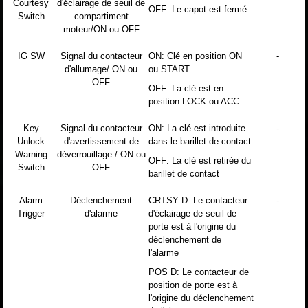
Courtesy
d'éclairage de seuil de
OFF: Le capot est fermé
Switch
compartiment
moteur/ON ou OFF
IG SW
Signal du contacteur
ON: Clé en position ON
-
d'allumage/ ON ou
ou START
OFF
OFF: La clé est en
position LOCK ou ACC
Key
Signal du contacteur
ON: La clé est introduite
-
Unlock
d'avertissement de
dans le barillet de contact.
Warning
déverrouillage / ON ou
OFF: La clé est retirée du
Switch
OFF
barillet de contact
Alarm
Déclenchement
CRTSY D: Le contacteur
-
Trigger
d'alarme
d'éclairage de seuil de
porte est à l'origine du
déclenchement de
l'alarme
POS D: Le contacteur de
position de porte est à
l'origine du déclenchement