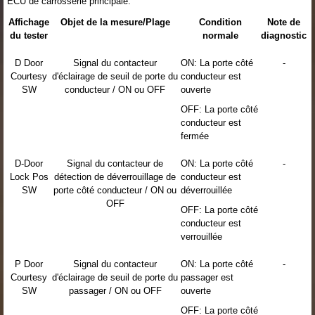
ECU de carrosserie principale:
Affichage
Objet de la mesure/Plage
Condition
Note de
du tester
normale
diagnostic
D Door
Signal du contacteur
ON: La porte côté
-
Courtesy
d'éclairage de seuil de porte du
conducteur est
SW
conducteur / ON ou OFF
ouverte
OFF: La porte côté
conducteur est
fermée
D-Door
Signal du contacteur de
ON: La porte côté
-
Lock Pos
détection de déverrouillage de
conducteur est
SW
porte côté conducteur / ON ou
déverrouillée
OFF
OFF: La porte côté
conducteur est
verrouillée
P Door
Signal du contacteur
ON: La porte côté
-
Courtesy
d'éclairage de seuil de porte du
passager est
SW
passager / ON ou OFF
ouverte
OFF: La porte côté