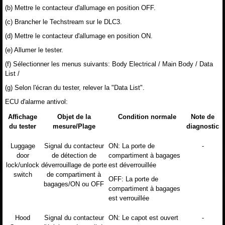
(b) Mettre le contacteur d'allumage en position OFF.
(c) Brancher le Techstream sur le DLC3.
(d) Mettre le contacteur d'allumage en position ON.
(e) Allumer le tester.
(f) Sélectionner les menus suivants: Body Electrical / Main Body / Data
List /
(g) Selon l'écran du tester, relever la "Data List".
ECU d'alarme antivol:
Affichage
Objet de la
Condition normale
Note de
du tester
mesure/Plage
diagnostic
Luggage
Signal du contacteur
ON: La porte de
-
door
de détection de
compartiment à bagages
lock/unlock
déverrouillage de porte
est déverrouillée
switch
de compartiment à
OFF: La porte de
bagages/ON ou OFF
compartiment à bagages
est verrouillée
Hood
Signal du contacteur
ON: Le capot est ouvert
-