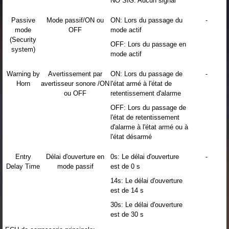
NO SIG: Aucun signal
Passive
Mode passif/ON ou
ON: Lors du passage du
-
mode
OFF
mode actif
(Security
OFF: Lors du passage en
system)
mode actif
Warning by
Avertissement par
ON: Lors du passage de
-
Horn
avertisseur sonore /ON
l'état armé à l'état de
ou OFF
retentissement d'alarme
OFF: Lors du passage de
l'état de retentissement
d'alarme à l'état armé ou à
l'état désarmé
Entry
Délai d'ouverture en
0s: Le délai d'ouverture
-
Delay Time
mode passif
est de 0 s
14s: Le délai d'ouverture
est de 14 s
30s: Le délai d'ouverture
est de 30 s