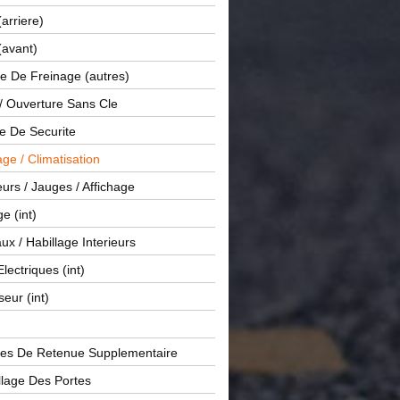
(arriere)
(avant)
e De Freinage (autres)
 / Ouverture Sans Cle
e De Securite
ge / Climatisation
rs / Jauges / Affichage
e (int)
x / Habillage Interieurs
Electriques (int)
seur (int)
es De Retenue Supplementaire
llage Des Portes