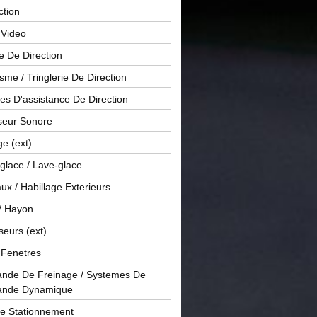
ction
 Video
e De Direction
me / Tringlerie De Direction
s D'assistance De Direction
sseur Sonore
ge (ext)
glace / Lave-glace
x / Habillage Exterieurs
/ Hayon
seurs (ext)
/ Fenetres
de De Freinage / Systemes De
nde Dynamique
De Stationnement