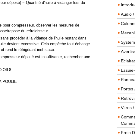
seur déposé) = Quantité d'huile à vidanger lors du
Introdu
Audio /
Colonn
uile pour compresseur, observer les mesures de
se/repose du refroidisseur.
Mecanis
ans procéder à la vidange de l'huile restant dans
Systeme
'huile devient excessive. Cela empêche tout échange
et rend le réfrigérant inefficace.
Averti
 compresseur déposé est insuffisante, rechercher une
Eclaira
ND-OIL8.
Essuie-
Panneau
A POULIE
Portes 
Retrovi
Vitres 
Comman
Comma
Frein 