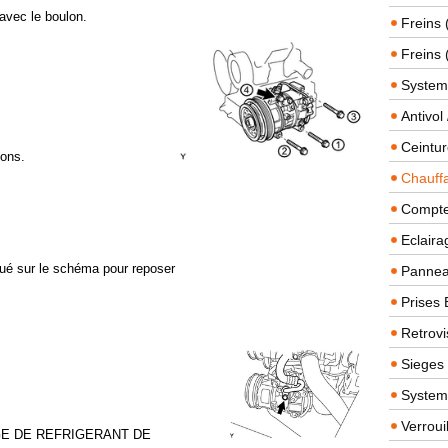
avec le boulon.
Freins 
Freins 
System
Antivol
Ceintur
lons.
Chauffa
Compteu
Eclairag
iqué sur le schéma pour reposer
Panneau
Prises 
Retrovi
Sieges
System
Verroui
GE DE REFRIGERANT DE