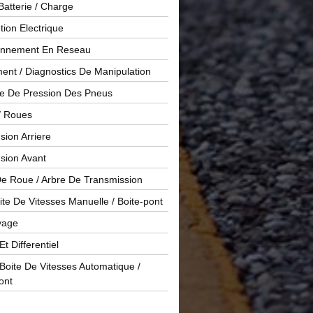
Batterie / Charge
ution Electrique
onnement En Reseau
ent / Diagnostics De Manipulation
le De Pression Des Pneus
/ Roues
ion Arriere
sion Avant
De Roue / Arbre De Transmission
te De Vitesses Manuelle / Boite-pont
yage
Et Differentiel
oite De Vitesses Automatique /
ont