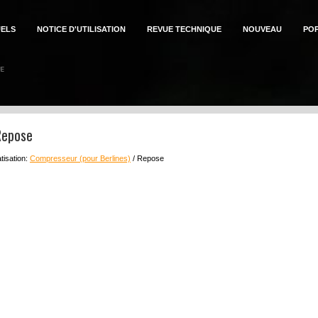
ELS
NOTICE D'UTILISATION
REVUE TECHNIQUE
NOUVEAU
PO
Repose
tisation:
Compresseur (pour Berlines)
/ Repose