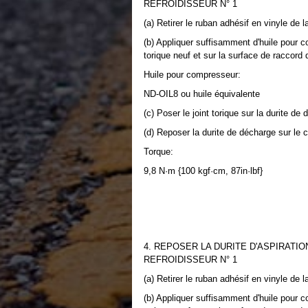
REFROIDISSEUR N° 1
(a) Retirer le ruban adhésif en vinyle de la
(b) Appliquer suffisamment d'huile pour 
torique neuf et sur la surface de raccord
Huile pour compresseur:
ND-OIL8 ou huile équivalente
(c) Poser le joint torique sur la durite de
(d) Reposer la durite de décharge sur le
Torque:
9,8 N·m {100 kgf·cm, 87in·lbf}
4. REPOSER LA DURITE D'ASPIRATI
REFROIDISSEUR N° 1
(a) Retirer le ruban adhésif en vinyle de la
(b) Appliquer suffisamment d'huile pour 