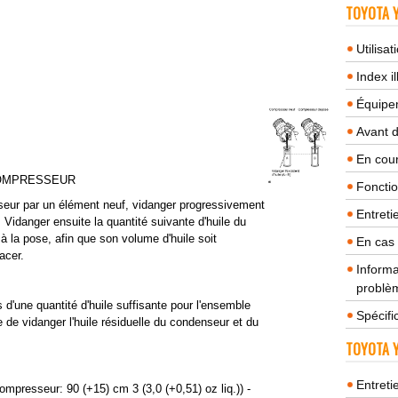
TOYOTA Y
Utilisa
Index il
Équipem
Avant 
En cour
 COMPRESSEUR
Fonctio
eur par un élément neuf, vidanger progressivement
Entreti
. Vidanger ensuite la quantité suivante d'huile du
la pose, afin que son volume d'huile soit
En cas
acer.
Informa
problèm
'une quantité d'huile suffisante pour l'ensemble
Spécifi
re de vidanger l'huile résiduelle du condenseur et du
TOYOTA Y
Entreti
compresseur: 90 (+15) cm 3 (3,0 (+0,51) oz liq.)) -