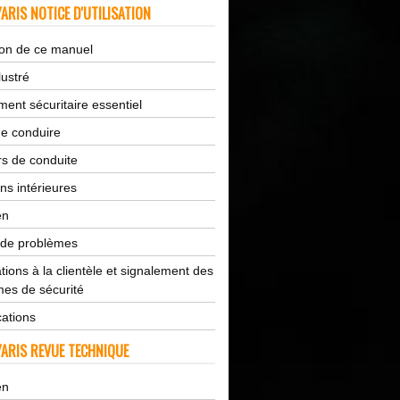
ARIS NOTICE D'UTILISATION
tion de ce manuel
lustré
ent sécuritaire essentiel
de conduire
s de conduite
ns intérieures
en
 de problèmes
tions à la clientèle et signalement des
es de sécurité
cations
ARIS REVUE TECHNIQUE
en