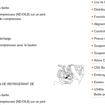
1nz-fe 
 durite.
Distrib
compresseur (ND-OIL8) sur un joint
Foncti
 du compresseur.
Alignem
Contro
Pneus 
 décharge.
 compresseur avec le boulon.
Suspens
Suspen
Arbre 
C50 Boi
Embra
Essieu 
ON DE REFRIGERANT DE
U340e B
Boite-p
 durite.
compresseur (ND-OIL8) sur un joint