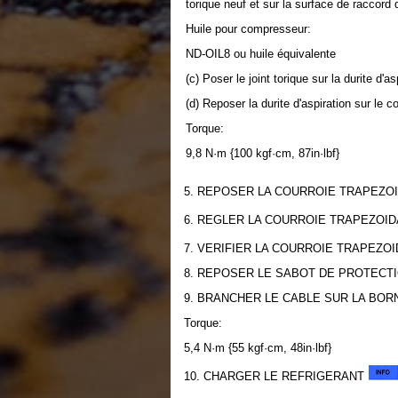
torique neuf et sur la surface de raccord
Huile pour compresseur:
ND-OIL8 ou huile équivalente
(c) Poser le joint torique sur la durite d'as
(d) Reposer la durite d'aspiration sur le
Torque:
9,8 N·m {100 kgf·cm, 87in·lbf}
5. REPOSER LA COURROIE TRAPEZO
6. REGLER LA COURROIE TRAPEZOI
7. VERIFIER LA COURROIE TRAPEZO
8. REPOSER LE SABOT DE PROTECT
9. BRANCHER LE CABLE SUR LA BOR
Torque:
5,4 N·m {55 kgf·cm, 48in·lbf}
10. CHARGER LE REFRIGERANT