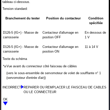
tableau ci-dessous.
Tension standard:
Branchement du tester
Position du contacteur
Condition
spécifiée
D126-5 (IG+) - Masse de
Contacteur d'allumage en
En dessous de
carrosserie
position OFF
1 V
D126-5 (IG+) - Masse de
Contacteur d'allumage en
11 à 14 V
carrosserie
position ON
Texte du schéma
*a
Vue avant du connecteur côté faisceau de câbles
(vers le sous-ensemble de servomoteur de volet de soufflante n° 1
(servomoteur d'entrée d'air))
INCORRECT
REPARER OU REMPLACER LE FAISCEAU DE CABLES
OU LE CONNECTEUR
OK