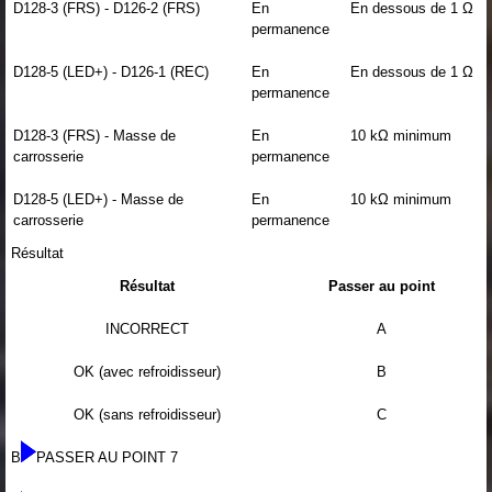
D128-3 (FRS) - D126-2 (FRS)
En
En dessous de 1 Ω
permanence
D128-5 (LED+) - D126-1 (REC)
En
En dessous de 1 Ω
permanence
D128-3 (FRS) - Masse de
En
10 kΩ minimum
carrosserie
permanence
D128-5 (LED+) - Masse de
En
10 kΩ minimum
carrosserie
permanence
Résultat
Résultat
Passer au point
INCORRECT
A
OK (avec refroidisseur)
B
OK (sans refroidisseur)
C
B
PASSER AU POINT 7