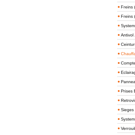
Freins 
Freins 
System
Antivol
Ceintur
Chauffa
Compteu
Eclairag
Panneau
Prises 
Retrovi
Sieges
System
Verroui