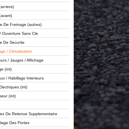
(arriere)
(avant)
e De Freinage (autres)
 / Ouverture Sans Cle
e De Securite
ge / Climatisation
rs / Jauges / Affichage
e (int)
x / Habillage Interieurs
Electriques (int)
seur (int)
es De Retenue Supplementaire
llage Des Portes