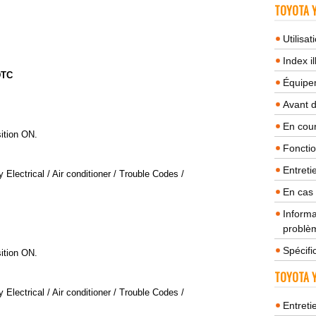
TOYOTA Y
Utilisa
Index il
DTC
Équipem
Avant 
En cour
sition ON.
Fonctio
Entreti
Electrical / Air conditioner / Trouble Codes /
En cas
Informa
problèm
Spécifi
sition ON.
TOYOTA Y
Electrical / Air conditioner / Trouble Codes /
Entreti