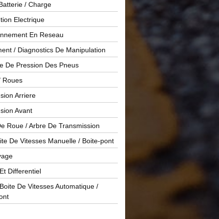
Batterie / Charge
ution Electrique
onnement En Reseau
ent / Diagnostics De Manipulation
le De Pression Des Pneus
/ Roues
ion Arriere
sion Avant
De Roue / Arbre De Transmission
te De Vitesses Manuelle / Boite-pont
yage
Et Differentiel
oite De Vitesses Automatique /
ont