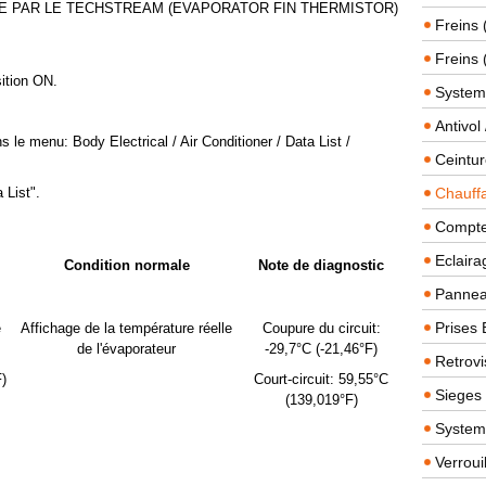
EE PAR LE TECHSTREAM (EVAPORATOR FIN THERMISTOR)
Freins 
Freins 
sition ON.
System
Antivol
s le menu: Body Electrical / Air Conditioner / Data List /
Ceintur
 List".
Chauffa
Compteu
Eclairag
Condition normale
Note de diagnostic
Panneau
Prises 
e
Affichage de la température réelle
Coupure du circuit:
de l'évaporateur
-29,7°C (-21,46°F)
Retrovi
F)
Court-circuit: 59,55°C
Sieges
(139,019°F)
System
Verroui