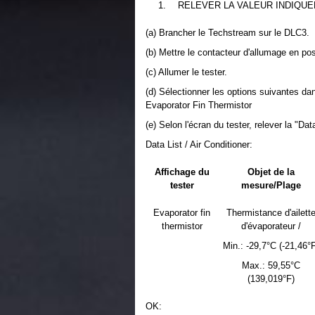
1.
RELEVER LA VALEUR INDIQU
(a) Brancher le Techstream sur le DLC3.
(b) Mettre le contacteur d'allumage en po
(c) Allumer le tester.
(d) Sélectionner les options suivantes dan
Evaporator Fin Thermistor
(e) Selon l'écran du tester, relever la "Data
Data List / Air Conditioner:
Affichage du
Objet de la
tester
mesure/Plage
Evaporator fin
Thermistance d'ailett
thermistor
d'évaporateur /
Min.: -29,7°C (-21,46°
Max.: 59,55°C
(139,019°F)
OK: