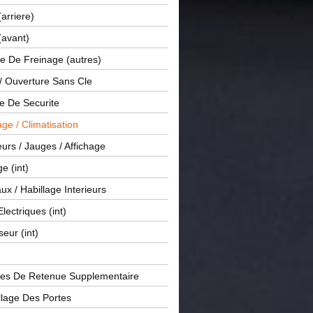
(arriere)
(avant)
e De Freinage (autres)
 / Ouverture Sans Cle
e De Securite
ge / Climatisation
rs / Jauges / Affichage
e (int)
x / Habillage Interieurs
Electriques (int)
seur (int)
es De Retenue Supplementaire
llage Des Portes