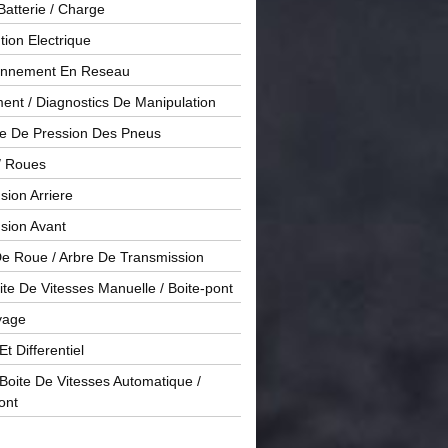
Batterie / Charge
ution Electrique
onnement En Reseau
ent / Diagnostics De Manipulation
le De Pression Des Pneus
/ Roues
ion Arriere
sion Avant
De Roue / Arbre De Transmission
te De Vitesses Manuelle / Boite-pont
yage
Et Differentiel
oite De Vitesses Automatique /
ont