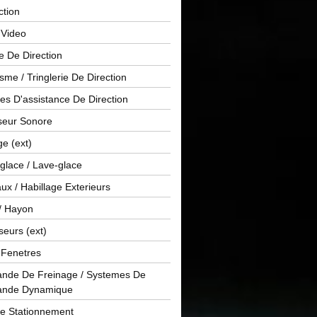
ction
 Video
e De Direction
me / Tringlerie De Direction
s D'assistance De Direction
sseur Sonore
ge (ext)
glace / Lave-glace
x / Habillage Exterieurs
/ Hayon
seurs (ext)
/ Fenetres
de De Freinage / Systemes De
nde Dynamique
De Stationnement