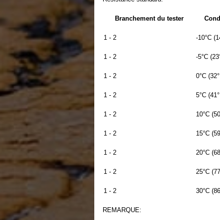
Branchement du tester
Cond
1 - 2
-10°C (1
1 - 2
-5°C (23
1 - 2
0°C (32°
1 - 2
5°C (41°
1 - 2
10°C (50
1 - 2
15°C (59
1 - 2
20°C (68
1 - 2
25°C (77
1 - 2
30°C (86
REMARQUE: