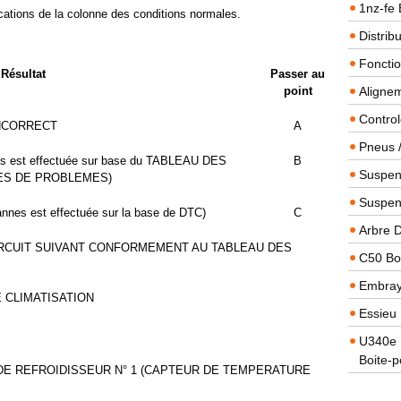
1nz-fe 
cations de la colonne des conditions normales.
Distrib
Foncti
Résultat
Passer au
point
Alignem
Contro
NCORRECT
A
Pneus 
nes est effectuée sur base du TABLEAU DES
B
Suspens
S DE PROBLEMES)
Suspen
annes est effectuée sur la base de DTC)
C
Arbre 
CIRCUIT SUIVANT CONFORMEMENT AU TABLEAU DES
C50 Boi
Embra
 CLIMATISATION
Essieu 
U340e B
Boite-p
DE REFROIDISSEUR N° 1 (CAPTEUR DE TEMPERATURE