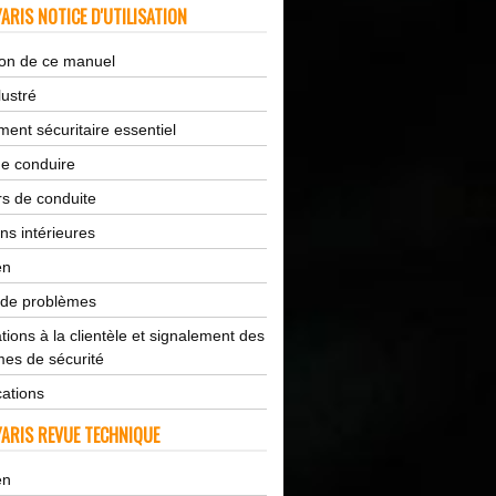
ARIS NOTICE D'UTILISATION
tion de ce manuel
lustré
ent sécuritaire essentiel
de conduire
s de conduite
ns intérieures
en
 de problèmes
tions à la clientèle et signalement des
es de sécurité
cations
ARIS REVUE TECHNIQUE
en