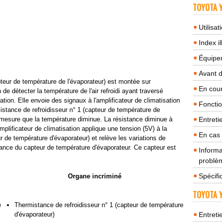
TOYOTA Y
Utilisa
Index il
Équipem
Avant 
pteur de température de l'évaporateur) est montée sur
En cour
n de détecter la température de l'air refroidi ayant traversé
tion. Elle envoie des signaux à l'amplificateur de climatisation
Fonctio
mistance de refroidisseur n° 1 (capteur de température de
 mesure que la température diminue. La résistance diminue à
Entreti
lificateur de climatisation applique une tension (5V) à la
En cas
r de température d'évaporateur) et relève les variations de
stance du capteur de température d'évaporateur. Ce capteur est
Informa
problèm
Spécifi
Organe incriminé
TOYOTA Y
e
Thermistance de refroidisseur n° 1 (capteur de température
d'évaporateur)
Entreti