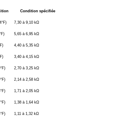
ition
Condition spécifiée
4°F)
7,30 à 9,10 kΩ
°F)
5,65 à 6,95 kΩ
F)
4,40 à 5,35 kΩ
F)
3,40 à 4,15 kΩ
°F)
2,70 à 3,25 kΩ
°F)
2,14 à 2,58 kΩ
°F)
1,71 à 2,05 kΩ
°F)
1,38 à 1,64 kΩ
°F)
1,11 à 1,32 kΩ