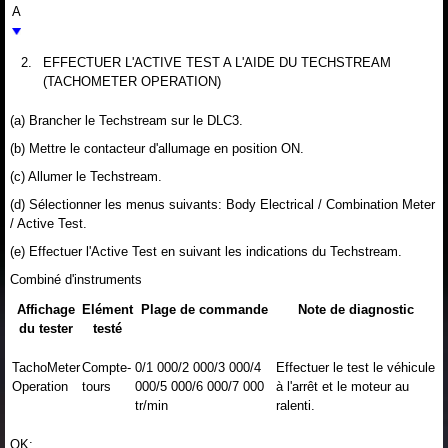
A
2.
EFFECTUER L'ACTIVE TEST A L'AIDE DU TECHSTREAM
(TACHOMETER OPERATION)
(a) Brancher le Techstream sur le DLC3.
(b) Mettre le contacteur d'allumage en position ON.
(c) Allumer le Techstream.
(d) Sélectionner les menus suivants: Body Electrical / Combination Meter
/ Active Test.
(e) Effectuer l'Active Test en suivant les indications du Techstream.
Combiné d'instruments
Affichage
Elément
Plage de commande
Note de diagnostic
du tester
testé
TachoMeter
Compte-
0/1 000/2 000/3 000/4
Effectuer le test le véhicule
Operation
tours
000/5 000/6 000/7 000
à l'arrêt et le moteur au
tr/min
ralenti.
OK: