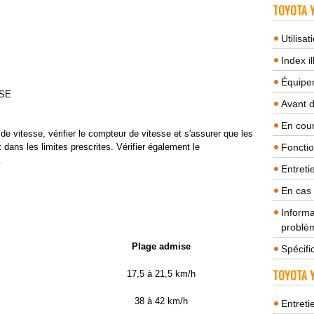
TOYOTA Y
Utilisa
Index il
Équipem
SSE
Avant 
En cour
 de vitesse, vérifier le compteur de vitesse et s'assurer que les
dans les limites prescrites. Vérifier également le
Fonctio
.
Entreti
En cas
Informa
problèm
Plage admise
Spécifi
TOYOTA Y
17,5 à 21,5 km/h
38 à 42 km/h
Entreti