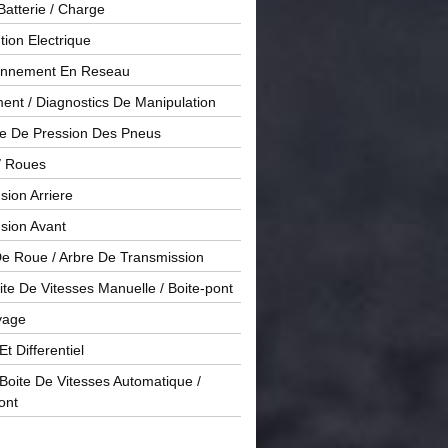
Batterie / Charge
ution Electrique
onnement En Reseau
ent / Diagnostics De Manipulation
le De Pression Des Pneus
/ Roues
ion Arriere
sion Avant
De Roue / Arbre De Transmission
te De Vitesses Manuelle / Boite-pont
yage
Et Differentiel
oite De Vitesses Automatique /
ont