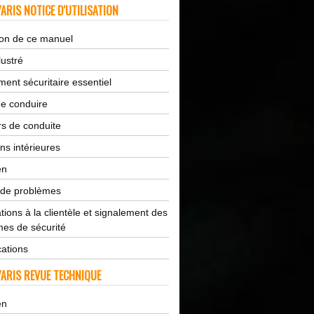
ARIS NOTICE D'UTILISATION
tion de ce manuel
lustré
ent sécuritaire essentiel
de conduire
s de conduite
ns intérieures
en
 de problèmes
tions à la clientèle et signalement des
es de sécurité
cations
ARIS REVUE TECHNIQUE
en