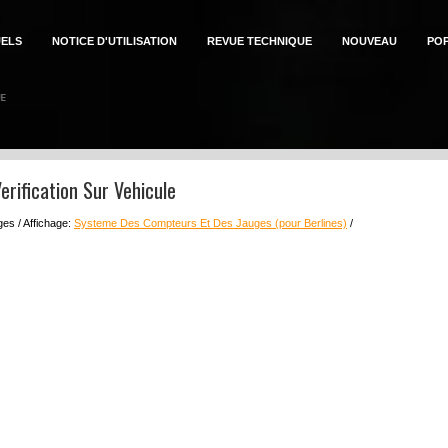
ELS
NOTICE D'UTILISATION
REVUE TECHNIQUE
NOUVEAU
PO
erification Sur Vehicule
es / Affichage:
Systeme Des Compteurs Et Des Jauges (pour Berlines)
/