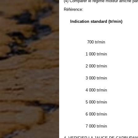
(4) Comparer le régime moteur affiché par 
Référence:
Indication standard (tr/min)
700 tr/min
1 000 tr/min
2 000 tr/min
3 000 tr/min
4 000 tr/min
5 000 tr/min
6 000 tr/min
7 000 tr/min