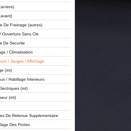
(arriere)
(avant)
e De Freinage (autres)
 / Ouverture Sans Cle
e De Securite
ge / Climatisation
rs / Jauges / Affichage
e (int)
x / Habillage Interieurs
Electriques (int)
seur (int)
es De Retenue Supplementaire
llage Des Portes