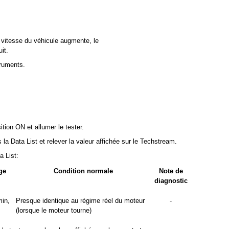
a vitesse du véhicule augmente, le
it.
truments.
ition ON et allumer le tester.
 la Data List et relever la valeur affichée sur le Techstream.
a List:
ge
Condition normale
Note de
diagnostic
min,
Presque identique au régime réel du moteur
-
(lorsque le moteur tourne)