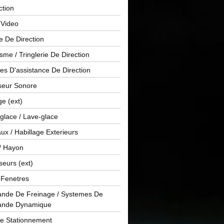
ction
 Video
e De Direction
me / Tringlerie De Direction
s D'assistance De Direction
sseur Sonore
ge (ext)
glace / Lave-glace
x / Habillage Exterieurs
/ Hayon
seurs (ext)
/ Fenetres
de De Freinage / Systemes De
nde Dynamique
De Stationnement