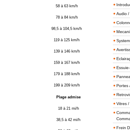
Introdu
58 à 63 km/h
Audio /
78 à 84 km/h
Colonn
98,5 à 104,5 km/h
Mecanis
119 à 125 km/h
Systeme
Averti
139 à 146 km/h
Eclaira
159 à 167 km/h
Essuie-
179 à 188 km/h
Panneau
199 à 209 km/h
Portes 
Retrovi
Plage admise
Vitres 
18 à 21 mi/h
Comman
Comma
38,5 à 42 mi/h
Frein 