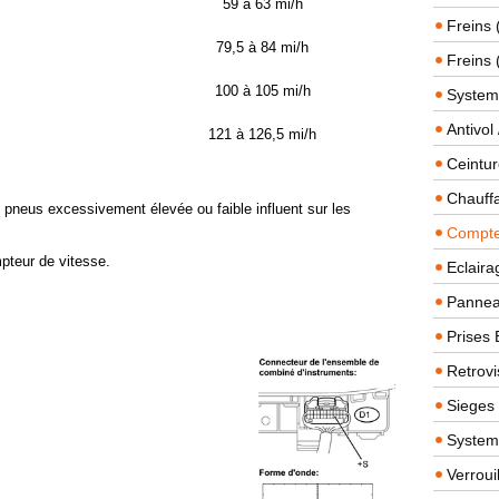
59 à 63 mi/h
Freins 
79,5 à 84 mi/h
Freins 
100 à 105 mi/h
System
Antivol
121 à 126,5 mi/h
Ceintur
Chauffa
pneus excessivement élevée ou faible influent sur les
Compteu
ompteur de vitesse.
Eclairag
Panneau
Prises 
Retrovi
Sieges
System
Verroui