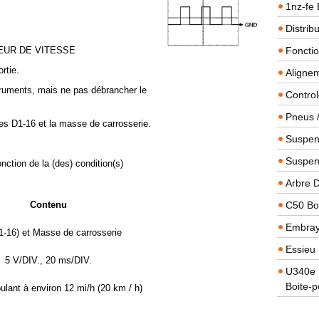
1nz-fe 
Distrib
EUR DE VITESSE
Foncti
rtie.
Alignem
truments, mais ne pas débrancher le
Contro
Pneus 
nes D1-16 et la masse de carrosserie.
Suspens
Suspen
onction de la (des) condition(s)
Arbre 
Contenu
C50 Boi
Embra
1-16) et Masse de carrosserie
Essieu 
5 V/DIV., 20 ms/DIV.
U340e B
Boite-p
ulant à environ 12 mi/h (20 km / h)