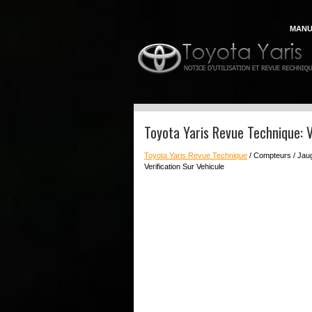
MANU
Toyota Yaris Revue Technique: V
Toyota Yaris Revue Technique
/ Compteurs / Jaug
Verification Sur Vehicule