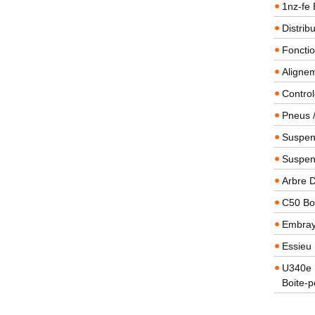
1nz-fe 
Distrib
Foncti
Alignem
Contro
Pneus 
Suspens
Suspen
Arbre 
C50 Boi
Embra
Essieu 
U340e B
Boite-p