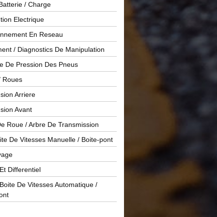
Batterie / Charge
ution Electrique
onnement En Reseau
ent / Diagnostics De Manipulation
le De Pression Des Pneus
/ Roues
ion Arriere
sion Avant
De Roue / Arbre De Transmission
te De Vitesses Manuelle / Boite-pont
yage
Et Differentiel
oite De Vitesses Automatique /
ont