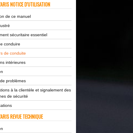
ARIS NOTICE D'UTILISATION
tion de ce manuel
lustré
ent sécuritaire essentiel
de conduire
s de conduite
ns intérieures
en
 de problèmes
tions à la clientèle et signalement des
es de sécurité
cations
ARIS REVUE TECHNIQUE
en