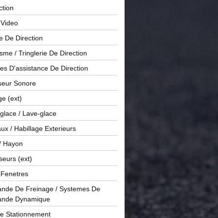
ction
 Video
e De Direction
me / Tringlerie De Direction
s D'assistance De Direction
sseur Sonore
ge (ext)
glace / Lave-glace
x / Habillage Exterieurs
/ Hayon
seurs (ext)
/ Fenetres
de De Freinage / Systemes De
nde Dynamique
De Stationnement