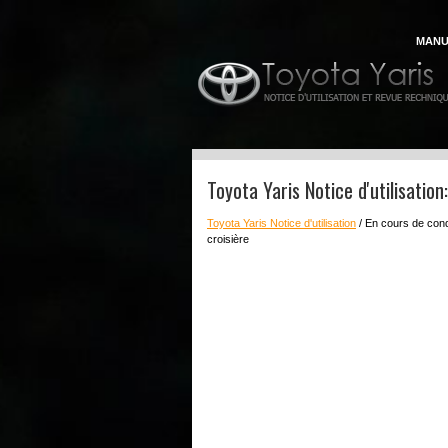
MANU
Toyota Yaris Notice d'utilisation
Toyota Yaris Notice d'utilisation
/ En cours de con
croisière