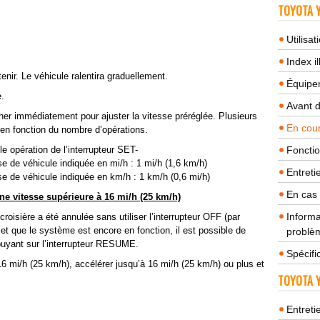
TOYOTA Y
Utilisa
Index il
enir. Le véhicule ralentira graduellement.
Équipem
e.
Avant 
cher immédiatement pour ajuster la vitesse préréglée. Plusieurs
En cour
 en fonction du nombre d’opérations.
e opération de l’interrupteur SET-
Fonctio
e de véhicule indiquée en mi/h : 1 mi/h (1,6 km/h)
Entreti
e de véhicule indiquée en km/h : 1 km/h (0,6 mi/h)
En cas
une vitesse supérieure à 16
mi/h (25 km/h)
Informa
croisière a été annulée sans utiliser l’interrupteur OFF (par
et que le système est encore en fonction, il est possible de
problèm
ppuyant sur l’interrupteur RESUME.
Spécifi
 16 mi/h (25 km/h), accélérer jusqu’à 16 mi/h (25 km/h) ou plus et
TOYOTA Y
Entreti