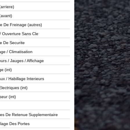
(arriere)
(avant)
e De Freinage (autres)
 / Ouverture Sans Cle
e De Securite
ge / Climatisation
rs / Jauges / Affichage
e (int)
x / Habillage Interieurs
Electriques (int)
seur (int)
es De Retenue Supplementaire
llage Des Portes