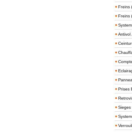
Freins 
Freins 
System
Antivol
Ceintur
Chauffa
Compteu
Eclairag
Panneau
Prises 
Retrovi
Sieges
System
Verroui