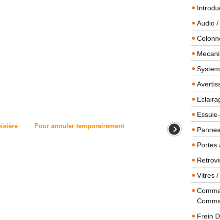
Introdu
Audio /
Colonn
Mecanis
Systeme
Averti
Eclaira
Essuie-
isière
Pour annuler temporairement
Panneau
Portes 
Retrovi
Vitres 
Comman
Comma
Frein 