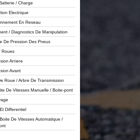
Batterie / Charge
ution Electrique
onnement En Reseau
ent / Diagnostics De Manipulation
le De Pression Des Pneus
/ Roues
ion Arriere
sion Avant
De Roue / Arbre De Transmission
te De Vitesses Manuelle / Boite-pont
yage
Et Differentiel
oite De Vitesses Automatique /
ont