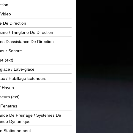
ction
 Video
e De Direction
me / Tringlerie De Direction
s D'assistance De Direction
sseur Sonore
ge (ext)
glace / Lave-glace
x / Habillage Exterieurs
/ Hayon
seurs (ext)
/ Fenetres
de De Freinage / Systemes De
nde Dynamique
De Stationnement