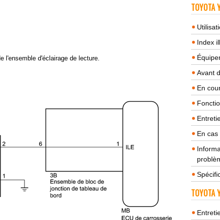
TOYOTA Y
Utilisa
Index il
Équipem
 l'ensemble d'éclairage de lecture.
Avant 
En cour
Fonctio
Entreti
En cas
Informa
problèm
Spécifi
TOYOTA Y
Entreti