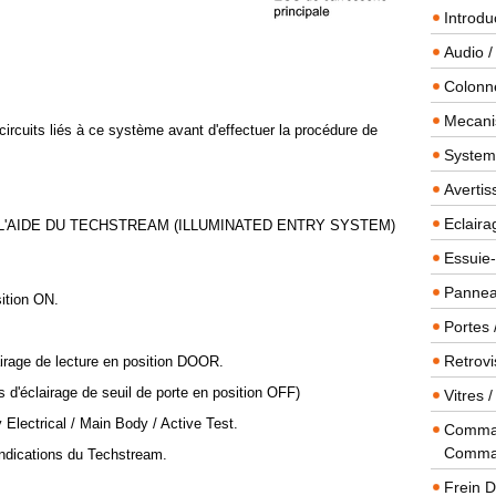
Introdu
Audio /
Colonn
Mecanis
 circuits liés à ce système avant d'effectuer la procédure de
Systeme
Averti
Eclaira
 L'AIDE DU TECHSTREAM (ILLUMINATED ENTRY SYSTEM)
Essuie-
Panneau
sition ON.
Portes 
Retrovi
airage de lecture en position DOOR.
s d'éclairage de seuil de porte en position OFF)
Vitres 
 Electrical / Main Body / Active Test.
Comman
Comma
 indications du Techstream.
Frein 