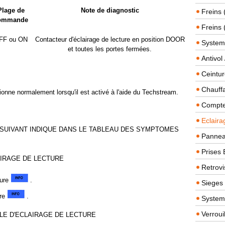
Plage de
Note de diagnostic
Freins 
ommande
Freins 
FF ou ON
Contacteur d'éclairage de lecture en position DOOR
System
et toutes les portes fermées.
Antivol
Ceintur
Chauffa
ionne normalement lorsqu'il est activé à l'aide du Techstream.
Compteu
Eclairag
 SUIVANT INDIQUE DANS LE TABLEAU DES SYMPTOMES
Panneau
Prises 
AIRAGE DE LECTURE
Retrovi
ture
.
Sieges
ure
.
System
Verroui
LE D'ECLAIRAGE DE LECTURE