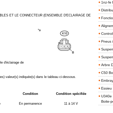
1nz-fe 
Distrib
ABLES ET LE CONNECTEUR (ENSEMBLE D'ECLAIRAGE DE
Foncti
Alignem
Contro
Pneus 
Suspens
Suspen
le d'éclairage de
Arbre 
C50 Boi
des) valeur(s) indiquée(s) dans le tableau ci-dessous.
Embra
Essieu 
Condition
Condition spécifiée
U340e B
Boite-p
e
En permanence
11 à 14 V