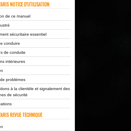
ARIS NOTICE D'UTILISATION
tion de ce manuel
lustré
ent sécuritaire essentiel
de conduire
s de conduite
ns intérieures
en
 de problèmes
tions à la clientèle et signalement des
es de sécurité
cations
ARIS REVUE TECHNIQUE
en