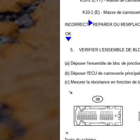
K10-2 (CTY) - Masse de carrosse
K10-1 (E) - Masse de carrosser
INCORRECT
REPARER OU REMPLAC
OK
5.
VERIFIER L'ENSEMBLE DE BL
(a) Déposer l'ensemble de bloc de joncti
(b) Déposer l'ECU de carrosserie principa
(c) Mesurer la résistance en fonction de l
Texte du schéma