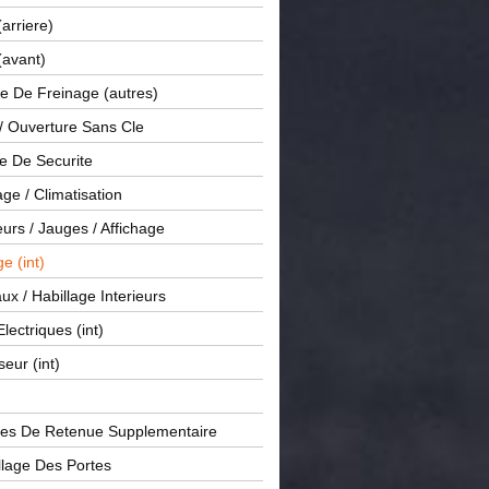
(arriere)
(avant)
e De Freinage (autres)
 / Ouverture Sans Cle
e De Securite
ge / Climatisation
rs / Jauges / Affichage
e (int)
x / Habillage Interieurs
Electriques (int)
seur (int)
es De Retenue Supplementaire
llage Des Portes