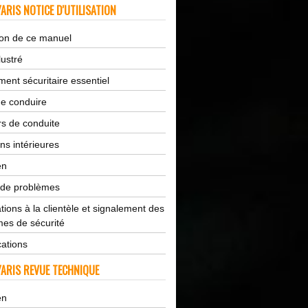
ARIS NOTICE D'UTILISATION
tion de ce manuel
lustré
ent sécuritaire essentiel
de conduire
s de conduite
ns intérieures
en
 de problèmes
tions à la clientèle et signalement des
es de sécurité
cations
ARIS REVUE TECHNIQUE
en