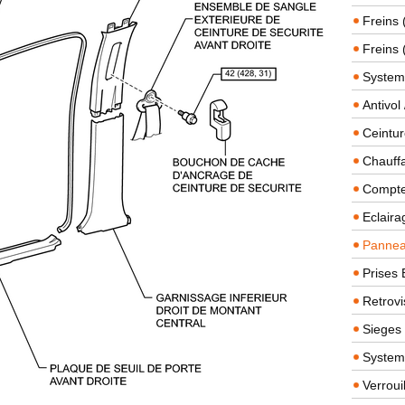
Freins 
Freins 
System
Antivol
Ceintur
Chauffa
Compteu
Eclairag
Panneau
Prises 
Retrovi
Sieges
System
Verroui