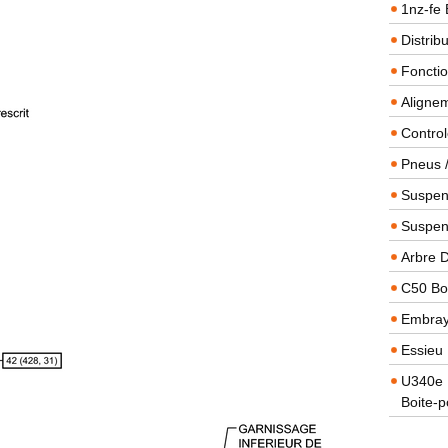
1nz-fe 
Distrib
Foncti
Alignem
Contro
Pneus 
Suspens
Suspen
Arbre 
C50 Boi
Embra
Essieu 
U340e B
Boite-p