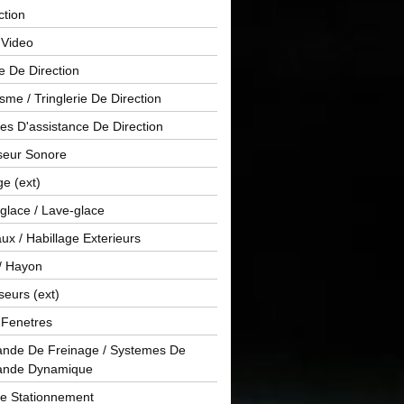
ction
 Video
e De Direction
me / Tringlerie De Direction
s D'assistance De Direction
sseur Sonore
ge (ext)
glace / Lave-glace
x / Habillage Exterieurs
/ Hayon
seurs (ext)
/ Fenetres
de De Freinage / Systemes De
nde Dynamique
De Stationnement