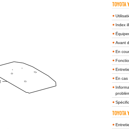
TOYOTA Y
Utilisa
Index il
Équipem
Avant 
En cour
Fonctio
Entreti
En cas
Informa
problèm
Spécifi
TOYOTA Y
Entreti