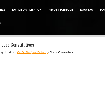
ELS
NOTICE D'UTILISATION
REVUE TECHNIQUE
NOUVEAU
PO
ieces Constitutives
age Interieurs:
Ciel De Toit (pour Berlines)
/ Pieces Constitutives