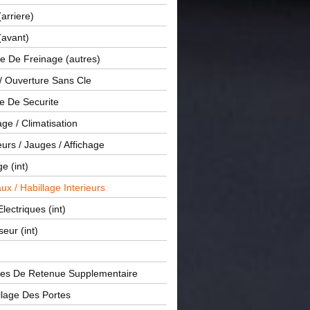
(arriere)
(avant)
e De Freinage (autres)
 / Ouverture Sans Cle
e De Securite
ge / Climatisation
rs / Jauges / Affichage
e (int)
x / Habillage Interieurs
Electriques (int)
seur (int)
es De Retenue Supplementaire
llage Des Portes