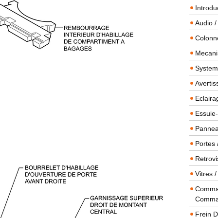
Introdu
Audio /
Colonn
Mecanis
Systeme
Averti
Eclaira
Essuie-
Panneau
Portes 
Retrovi
Vitres 
Comman
Comma
Frein 