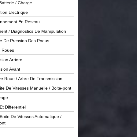
Batterie / Charge
ution Electrique
onnement En Reseau
ent / Diagnostics De Manipulation
le De Pression Des Pneus
/ Roues
ion Arriere
sion Avant
De Roue / Arbre De Transmission
te De Vitesses Manuelle / Boite-pont
yage
Et Differentiel
oite De Vitesses Automatique /
ont