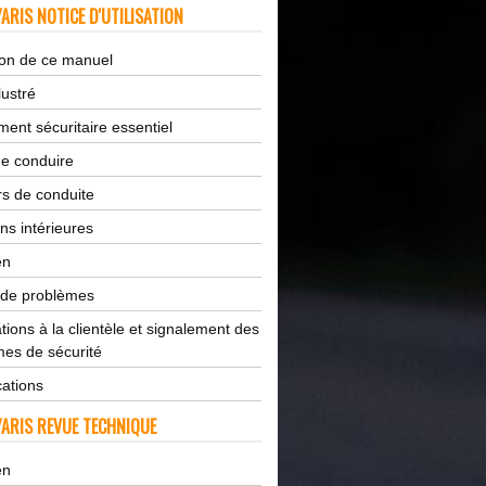
ARIS NOTICE D'UTILISATION
tion de ce manuel
lustré
ent sécuritaire essentiel
de conduire
s de conduite
ns intérieures
en
 de problèmes
tions à la clientèle et signalement des
es de sécurité
cations
ARIS REVUE TECHNIQUE
en