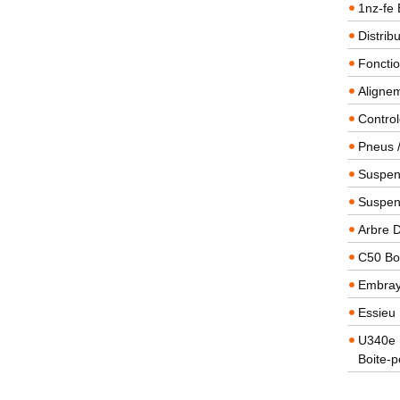
1nz-fe 
Distrib
Foncti
Alignem
Contro
Pneus 
Suspens
Suspen
Arbre 
C50 Boi
Embra
Essieu 
U340e B
Boite-p