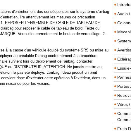
Introdu
ons d'entretien ont des conséquences sur le système d'airbag
Audio /
'entretien, lire attentivement les mesures de précaution
SRS . 1. REPOSER L'ENSEMBLE DE CABLE DE TABLEAU DE
Colonn
'airbag pour reposer le câble de tableau de bord. Texte du
Mecanis
ARQUE: Verrouiller correctement le bouton de verrouillage. 2.
Systeme
Averti
 à la casse d'un véhicule équipé du système SRS ou mise au
déployer au préalable l'airbag conformément à la procédure
Eclaira
alie survient lors du déploiement de l'airbag, contacter
QUE du DISTRIBUTEUR. ATTENTION: Ne jamais mettre au
Essuie-
lui-ci n'a pas été déployé. L'airbag rideau produit un bruit
Panneau
 convient donc d'exécuter cette opération à l'extérieur, dans un
 une nuisance pour les voisins.
Portes 
Retrovi
Vitres 
Comman
Comma
Frein 