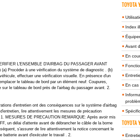
TOYOTA Y
Utilisa
Index il
Équipem
Avant 
En cour
VERIFIER L'ENSEMBLE D'AIRBAG DU PASSAGER AVANT
Fonctio
) (a) Procéder à une vérification du système de diagnostic . (b)
Entreti
éhicule, effectuer une vérification visuelle. En présence d'un
emplacer le tableau de bord par un élément neuf: Coupures,
En cas
sur le tableau de bord près de l'airbag du passager avant. 2.
Informa
problèm
ons d'entretien ont des conséquences sur le système d'airbag
Spécifi
'entretien, lire attentivement les mesures de précaution
RS . 1. MESURES DE PRECAUTION REMARQUE: Après avoir mis
TOYOTA Y
FF, un délai d'attente avant de débrancher le câble de la borne
nséquent, s'assurer de lire attentivement la notice concernant le
batterie avant d'exécuter le travail . 2.
Entreti