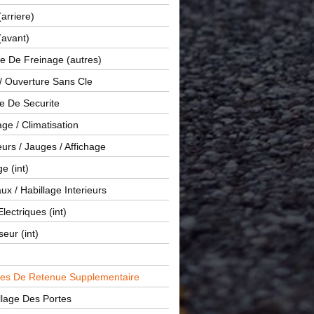
(arriere)
(avant)
e De Freinage (autres)
 / Ouverture Sans Cle
e De Securite
ge / Climatisation
rs / Jauges / Affichage
e (int)
x / Habillage Interieurs
Electriques (int)
seur (int)
es De Retenue Supplementaire
llage Des Portes