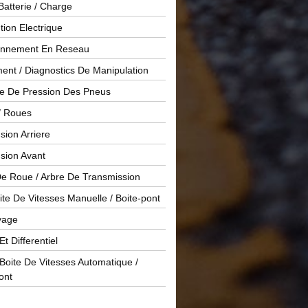
Batterie / Charge
ution Electrique
onnement En Reseau
ent / Diagnostics De Manipulation
le De Pression Des Pneus
/ Roues
ion Arriere
sion Avant
De Roue / Arbre De Transmission
te De Vitesses Manuelle / Boite-pont
yage
Et Differentiel
oite De Vitesses Automatique /
ont