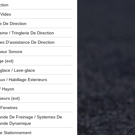
ction
 Video
e De Direction
me / Tringlerie De Direction
s D'assistance De Direction
sseur Sonore
ge (ext)
glace / Lave-glace
x / Habillage Exterieurs
/ Hayon
seurs (ext)
/ Fenetres
de De Freinage / Systemes De
nde Dynamique
De Stationnement