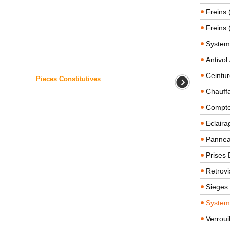
Freins 
Freins 
System
Antivol
Ceintur
Pieces Constitutives
Chauffa
Compteu
Eclairag
Panneau
Prises 
Retrovi
Sieges
System
Verroui