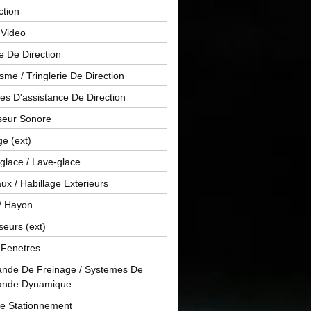
ction
 Video
e De Direction
me / Tringlerie De Direction
s D'assistance De Direction
sseur Sonore
ge (ext)
glace / Lave-glace
x / Habillage Exterieurs
/ Hayon
seurs (ext)
/ Fenetres
de De Freinage / Systemes De
nde Dynamique
De Stationnement