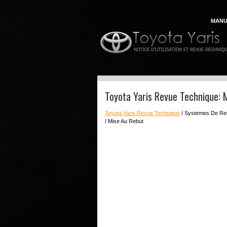
MANU
Toyota Yaris Revue Technique: 
Toyota Yaris Revue Technique
/ Systemes De Re
/ Mise Au Rebut