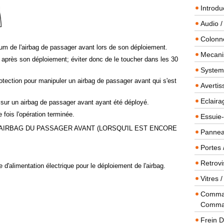
Introdu
Audio /
Colonn
mum de l'airbag de passager avant lors de son déploiement.
Mecanis
t après son déploiement; éviter donc de le toucher dans les 30
Systeme
otection pour manipuler un airbag de passager avant qui s'est
Averti
Eclaira
t sur un airbag de passager avant ayant été déployé.
 fois l'opération terminée.
Essuie-
'AIRBAG DU PASSAGER AVANT (LORSQU'IL EST ENCORE
Panneau
Portes 
Retrovi
e d'alimentation électrique pour le déploiement de l'airbag.
Vitres 
Comman
Comma
Frein 