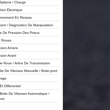
Batterie / Charge
ution Electrique
onnement En Reseau
ent / Diagnostics De Manipulation
le De Pression Des Pneus
/ Roues
ion Arriere
sion Avant
De Roue / Arbre De Transmission
te De Vitesses Manuelle / Boite-pont
yage
Et Differentiel
oite De Vitesses Automatique /
ont