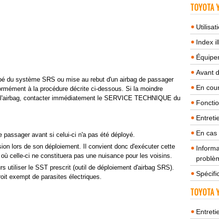
TOYOTA Y
Utilisa
Index il
Équipem
Avant 
ipé du système SRS ou mise au rebut d'un airbag de passager
En cour
formément à la procédure décrite ci-dessous. Si la moindre
de l'airbag, contacter immédiatement le SERVICE TECHNIQUE du
Fonctio
Entreti
En cas
 passager avant si celui-ci n'a pas été déployé.
osion lors de son déploiement. Il convient donc d'exécuter cette
Informa
t où celle-ci ne constituera pas une nuisance pour les voisins.
problèm
rs utiliser le SST prescrit (outil de déploiement d'airbag SRS).
Spécifi
oit exempt de parasites électriques.
TOYOTA Y
Entreti