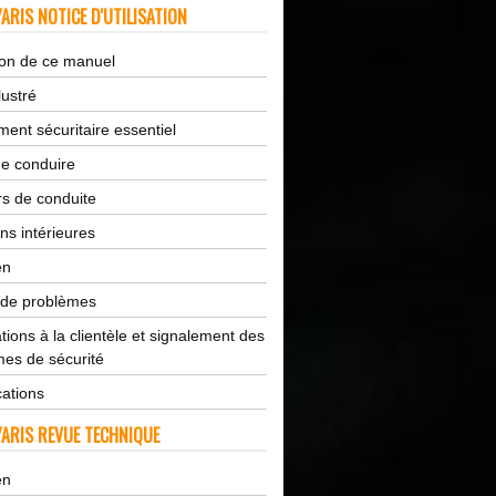
ARIS NOTICE D'UTILISATION
tion de ce manuel
lustré
ent sécuritaire essentiel
de conduire
s de conduite
ns intérieures
en
 de problèmes
tions à la clientèle et signalement des
es de sécurité
cations
ARIS REVUE TECHNIQUE
en