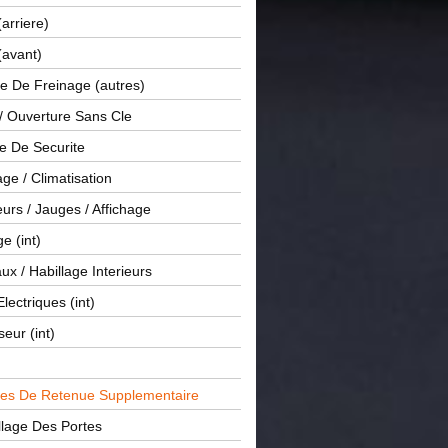
(arriere)
(avant)
e De Freinage (autres)
 / Ouverture Sans Cle
e De Securite
ge / Climatisation
rs / Jauges / Affichage
e (int)
x / Habillage Interieurs
Electriques (int)
seur (int)
es De Retenue Supplementaire
llage Des Portes