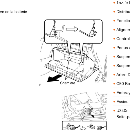
1nz-fe 
Distrib
ve de la batterie.
Foncti
Alignem
Contro
Pneus 
Suspens
Suspen
Arbre 
C50 Boi
Embra
Essieu 
U340e B
Boite-p