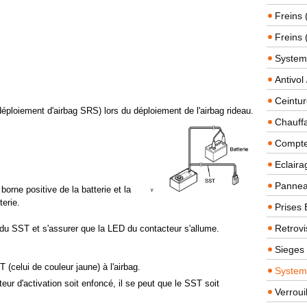
Freins 
Freins 
System
Antivol
Ceintur
e déploiement d'airbag SRS) lors du déploiement de l'airbag rideau.
Chauffa
Compteu
Eclairag
Panneau
borne positive de la batterie et la
terie.
Prises 
Retrovi
n du SST et s'assurer que la LED du contacteur s'allume.
Sieges
(celui de couleur jaune) à l'airbag.
System
eur d'activation soit enfoncé, il se peut que le SST soit
Verroui