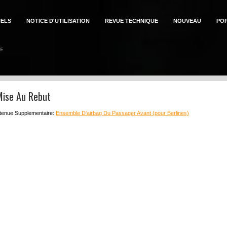
ELS
NOTICE D'UTILISATION
REVUE TECHNIQUE
NOUVEAU
PO
Mise Au Rebut
tenue Supplementaire:
Ensemble D'airbag Du Passager Avant (pour Berlines)