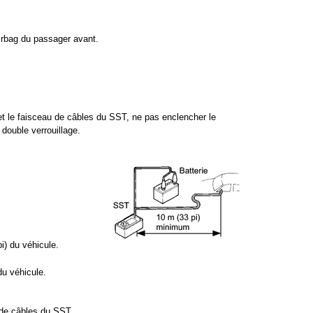
irbag du passager avant.
t le faisceau de câbles du SST, ne pas enclencher le
double verrouillage.
i) du véhicule.
du véhicule.
 de câbles du SST.