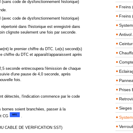
 (sans code de dysfonctionnement historique)
Freins 
nde.
Freins 
 (avec code de dysfonctionnement historique)
System
épertorié dans l'historique est enregistré dans
moin clignote seulement une fois par seconde.
Antivol
Ceintur
ue(nt) le premier chiffre du DTC. Le(s) second(s)
Chauffa
me chiffre du DTC et apparaît/apparaissent après
Compteu
 2,5 seconde entrecoupera l'émission de chaque
Eclairag
suivie d'une pause de 4,0 seconde, après
ouvelle fois.
Panneau
Prises 
t détectés, l'indication commence par le code
Retrovi
Sieges
s bornes soient branchées, passer à la
 et CG
.
System
Verroui
DU CABLE DE VERIFICATION SST)