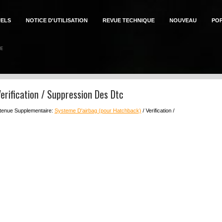
ELS
NOTICE D'UTILISATION
REVUE TECHNIQUE
NOUVEAU
PO
erification / Suppression Des Dtc
tenue Supplementaire:
Systeme D'airbag (pour Hatchback)
/ Verification /