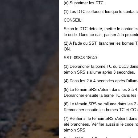
(a) Supprimer les DTC.
(1) Les DTC s'effacent lorsque le contact
CONSEIL:
Selon le DTC détecté, mettre le contacteu
le code. Dans ce cas, passer à la procéd
(2) A l'aide du SST, brancher les bornes 
ON.
SST: 09843-18040
(3) Débrancher la borne TC du DLC3 dans 
témoin SRS s'allume après 3 secondes.
(4) Dans les 2 à 4 secondes après l'all
(5) Le témoin SRS s'éteint dans les 2 à
Débrancher ensuite la borne TC dans les 
(6) Le témoin SRS se rallume dans les 2
Rebrancher ensuite les bornes TC et CG
(7) Vérifier si le témoin SRS s'éteint d
été branchées. Vérifier aussi si le code n
témoin SRS.