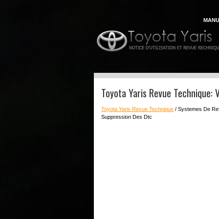
MANU
Toyota Yaris Revue Technique: V
Toyota Yaris Revue Technique
/ Systemes De Re
Suppression Des Dtc