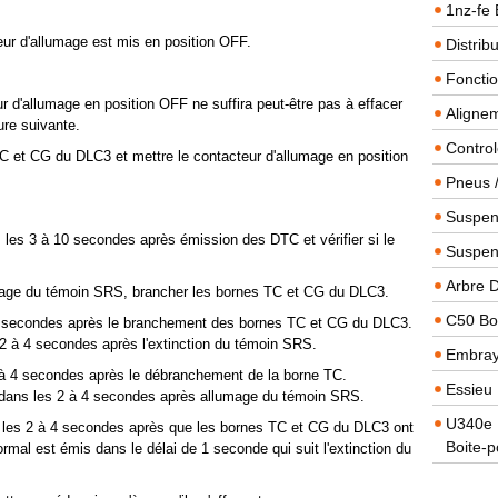
1nz-fe 
eur d'allumage est mis en position OFF.
Distrib
Foncti
r d'allumage en position OFF ne suffira peut-être pas à effacer
Alignem
ure suivante.
Contro
TC et CG du DLC3 et mettre le contacteur d'allumage en position
Pneus 
Suspens
les 3 à 10 secondes après émission des DTC et vérifier si le
Suspen
Arbre 
umage du témoin SRS, brancher les bornes TC et CG du DLC3.
C50 Boi
 4 secondes après le branchement des bornes TC et CG du DLC3.
2 à 4 secondes après l'extinction du témoin SRS.
Embra
 à 4 secondes après le débranchement de la borne TC.
Essieu 
 dans les 2 à 4 secondes après allumage du témoin SRS.
U340e B
ans les 2 à 4 secondes après que les bornes TC et CG du DLC3 ont
Boite-p
ormal est émis dans le délai de 1 seconde qui suit l'extinction du