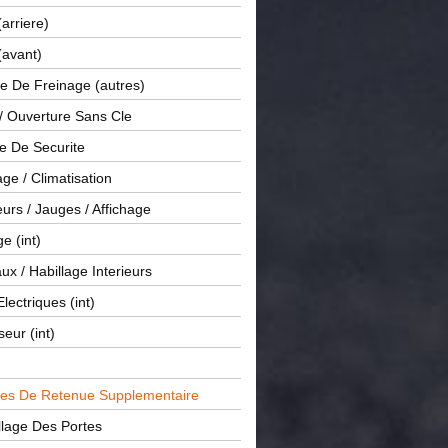
(arriere)
(avant)
e De Freinage (autres)
 / Ouverture Sans Cle
e De Securite
ge / Climatisation
rs / Jauges / Affichage
e (int)
x / Habillage Interieurs
Electriques (int)
seur (int)
es De Retenue Supplementaire
llage Des Portes