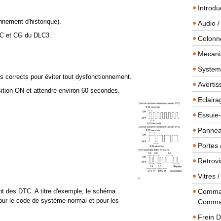
Introdu
nnement d'historique).
Audio /
 TC et CG du DLC3.
Colonn
Mecanis
Systeme
 corrects pour éviter tout dysfonctionnement.
Averti
sition ON et attendre environ 60 secondes.
Eclaira
Essuie-
Panneau
Portes 
Retrovi
Vitres 
nt des DTC. A titre d'exemple, le schéma
Comman
our le code de système normal et pour les
Comma
Frein 