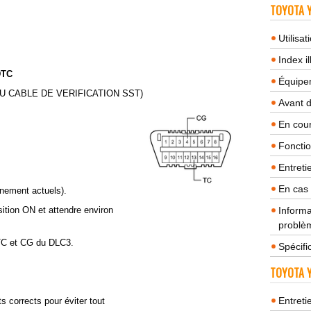
TOYOTA Y
Utilisa
Index il
DTC
Équipem
 DU CABLE DE VERIFICATION SST)
Avant 
En cour
Fonctio
Entreti
En cas
nnement actuels).
sition ON et attendre environ
Informa
problèm
 TC et CG du DLC3.
Spécifi
TOYOTA Y
Entreti
 corrects pour éviter tout