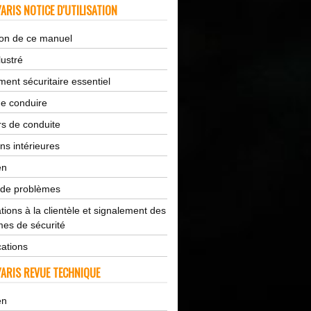
ARIS NOTICE D'UTILISATION
tion de ce manuel
lustré
ent sécuritaire essentiel
de conduire
s de conduite
ns intérieures
en
 de problèmes
tions à la clientèle et signalement des
es de sécurité
cations
ARIS REVUE TECHNIQUE
en