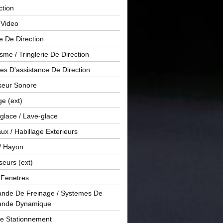
ction
 Video
e De Direction
me / Tringlerie De Direction
s D'assistance De Direction
sseur Sonore
ge (ext)
glace / Lave-glace
x / Habillage Exterieurs
/ Hayon
seurs (ext)
/ Fenetres
de De Freinage / Systemes De
nde Dynamique
De Stationnement