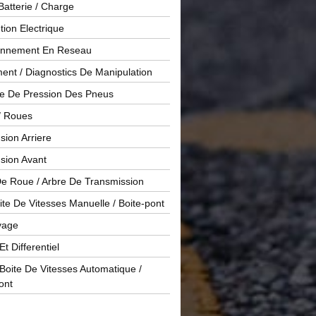
Batterie / Charge
ution Electrique
onnement En Reseau
ent / Diagnostics De Manipulation
le De Pression Des Pneus
/ Roues
ion Arriere
sion Avant
De Roue / Arbre De Transmission
te De Vitesses Manuelle / Boite-pont
yage
Et Differentiel
oite De Vitesses Automatique /
ont