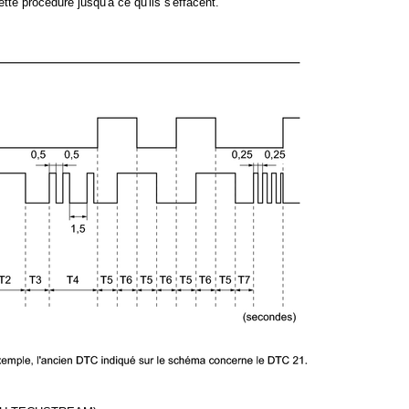
tte procédure jusqu'à ce qu'ils s'effacent.