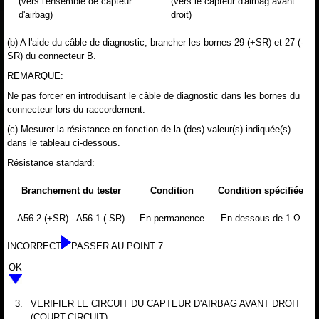
(vers l'ensemble de capteur
(vers le capteur d'airbag avant
d'airbag)
droit)
(b) A l'aide du câble de diagnostic, brancher les bornes 29 (+SR) et 27 (-
SR) du connecteur B.
REMARQUE:
Ne pas forcer en introduisant le câble de diagnostic dans les bornes du
connecteur lors du raccordement.
(c) Mesurer la résistance en fonction de la (des) valeur(s) indiquée(s)
dans le tableau ci-dessous.
Résistance standard:
Branchement du tester
Condition
Condition spécifiée
A56-2 (+SR) - A56-1 (-SR)
En permanence
En dessous de 1 Ω
INCORRECT
PASSER AU POINT 7
OK
3.
VERIFIER LE CIRCUIT DU CAPTEUR D'AIRBAG AVANT DROIT
(COURT-CIRCUIT)