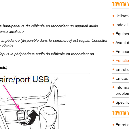
TOYOTA Y
Utilisa
Index il
es haut-parleurs du véhicule en raccordant un appareil audio
ise auxiliaire.
Équipem
s impédance (disponible dans le commerce) est requis. Consulter
Avant 
 détails.
En cour
n depuis le périphérique audio du véhicule en raccordant un
Fonctio
cts)
Entreti
En cas
Informa
problèm
Spécifi
TOYOTA Y
Entreti