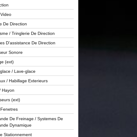
ction
 Video
e De Direction
me / Tringlerie De Direction
s D'assistance De Direction
sseur Sonore
ge (ext)
glace / Lave-glace
x / Habillage Exterieurs
/ Hayon
seurs (ext)
/ Fenetres
de De Freinage / Systemes De
nde Dynamique
De Stationnement