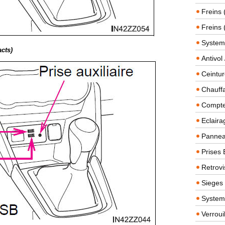
Freins 
Freins 
System
cts)
Antivol
Ceintur
Chauffa
Compteu
Eclairag
Panneau
Prises 
Retrovi
Sieges
System
Verroui