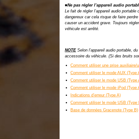
■Ne pas régler l’appareil audio portab
Le fait de régler l’appareil audio portable
dangereux car cela risque de faire perdre
causer un accident grave. Toujours régler 
véhicule est arrêté.
NOTE
Selon l’appareil audio portable, du 
accessoire du véhicule. (Si des bruits son
Comment utiliser une prise auxiliaire
Comment utiliser le mode AUX (Type 
Comment utiliser le mode USB (Type 
Comment utiliser le mode iPod (Type 
Indications d’erreur (Type A)
Comment utiliser le mode USB (Type 
Base de données Gracenote (Type B)