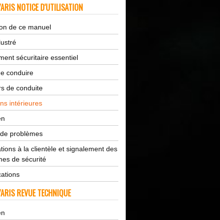
ARIS NOTICE D'UTILISATION
tion de ce manuel
lustré
ent sécuritaire essentiel
de conduire
s de conduite
ns intérieures
en
 de problèmes
tions à la clientèle et signalement des
es de sécurité
cations
ARIS REVUE TECHNIQUE
en