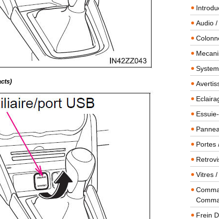
Introdu
Audio /
Colonn
Mecanis
Systeme
cts)
Averti
Eclaira
Essuie-
Panneau
Portes 
Retrovi
Vitres 
Comman
Comma
Frein 