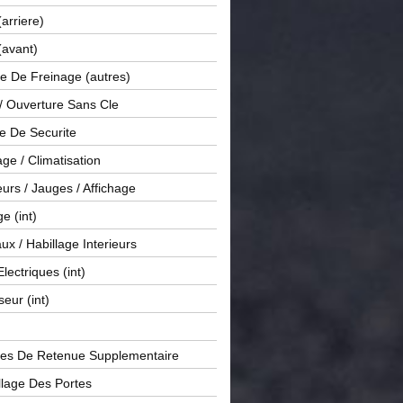
(arriere)
(avant)
e De Freinage (autres)
 / Ouverture Sans Cle
e De Securite
ge / Climatisation
rs / Jauges / Affichage
e (int)
x / Habillage Interieurs
Electriques (int)
seur (int)
es De Retenue Supplementaire
llage Des Portes