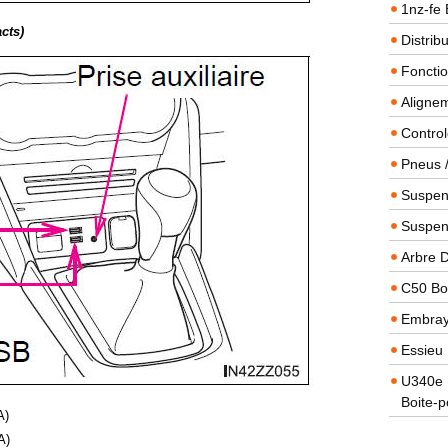
1nz-fe 
cts)
Distrib
Foncti
Alignem
Contro
Pneus 
Suspens
Suspen
Arbre 
C50 Boi
Embra
Essieu 
U340e B
Boite-p
A)
A)