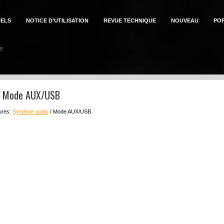
ELS
NOTICE D'UTILISATION
REVUE TECHNIQUE
NOUVEAU
PO
on: Mode AUX/USB
eures:
Système audio
/ Mode AUX/USB