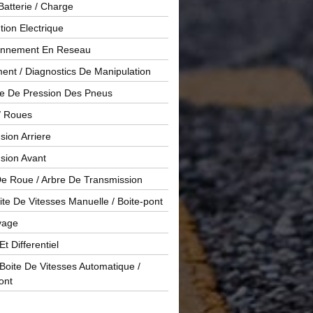
Batterie / Charge
ution Electrique
onnement En Reseau
ent / Diagnostics De Manipulation
le De Pression Des Pneus
/ Roues
ion Arriere
sion Avant
De Roue / Arbre De Transmission
te De Vitesses Manuelle / Boite-pont
yage
Et Differentiel
oite De Vitesses Automatique /
ont