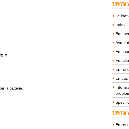
TOYOTA Y
Utilisa
Index il
Équipem
Avant 
En cour
ERIE
Fonctio
Entreti
En cas
Informa
er la batterie.
problèm
Spécifi
TOYOTA Y
Entreti