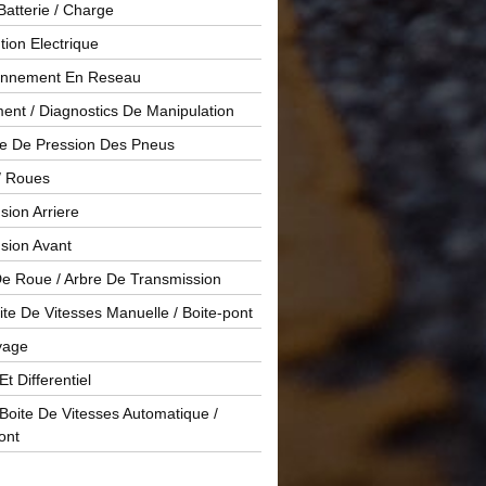
Batterie / Charge
ution Electrique
onnement En Reseau
ent / Diagnostics De Manipulation
le De Pression Des Pneus
/ Roues
ion Arriere
sion Avant
De Roue / Arbre De Transmission
te De Vitesses Manuelle / Boite-pont
yage
Et Differentiel
oite De Vitesses Automatique /
ont