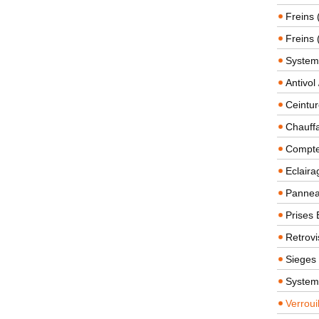
Freins 
Freins 
System
Antivol
Ceintur
Chauffa
Compteu
Eclairag
Panneau
Prises 
Retrovi
Sieges
System
Verroui