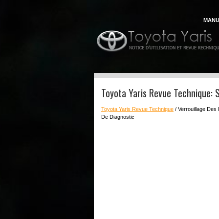
MANU
Toyota Yaris Revue Technique: 
Toyota Yaris Revue Technique
/ Verrouillage Des
De Diagnostic