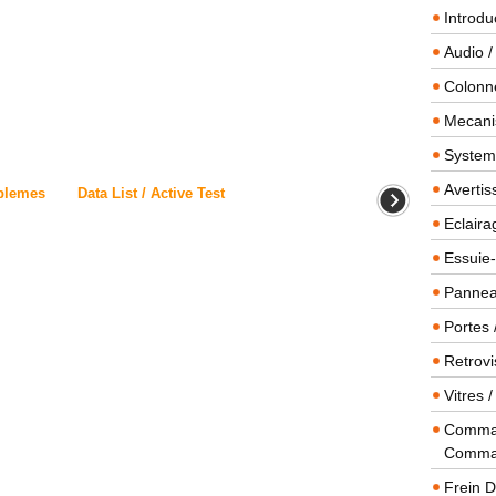
Introdu
Audio /
Colonn
Mecanis
Systeme
Averti
blemes
Data List / Active Test
Eclaira
Essuie-
Panneau
Portes 
Retrovi
Vitres 
Comman
Comma
Frein 