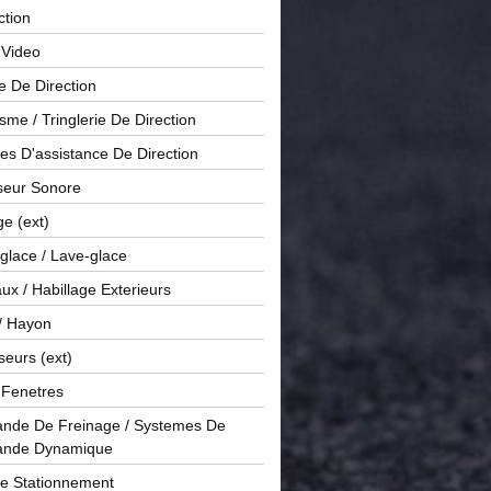
ction
 Video
e De Direction
me / Tringlerie De Direction
s D'assistance De Direction
sseur Sonore
ge (ext)
glace / Lave-glace
x / Habillage Exterieurs
/ Hayon
seurs (ext)
/ Fenetres
de De Freinage / Systemes De
nde Dynamique
De Stationnement