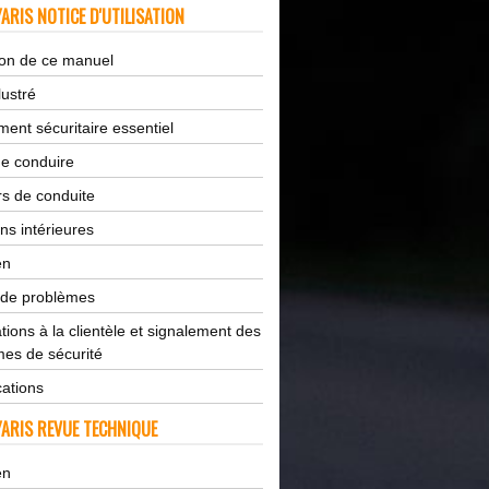
ARIS NOTICE D'UTILISATION
tion de ce manuel
lustré
ent sécuritaire essentiel
de conduire
s de conduite
ns intérieures
en
 de problèmes
tions à la clientèle et signalement des
es de sécurité
cations
ARIS REVUE TECHNIQUE
en