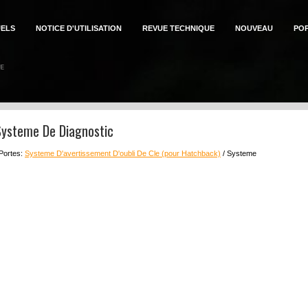
ELS
NOTICE D'UTILISATION
REVUE TECHNIQUE
NOUVEAU
PO
Systeme De Diagnostic
 Portes:
Systeme D'avertissement D'oubli De Cle (pour Hatchback)
/ Systeme