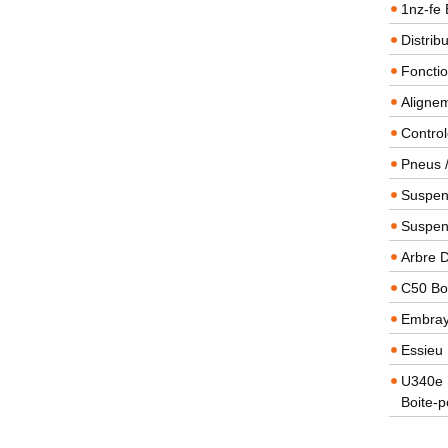
1nz-fe 
Distrib
Foncti
Alignem
Contro
Pneus 
Suspens
Suspen
Arbre 
C50 Boi
Embra
Essieu 
U340e B
Boite-p