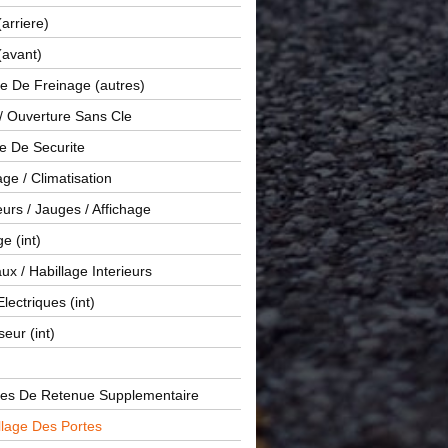
(arriere)
(avant)
e De Freinage (autres)
 / Ouverture Sans Cle
e De Securite
ge / Climatisation
rs / Jauges / Affichage
e (int)
x / Habillage Interieurs
Electriques (int)
seur (int)
es De Retenue Supplementaire
llage Des Portes