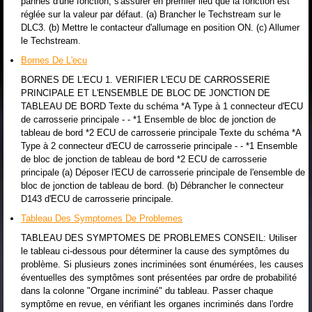
pannes d'une fonction, s'assurer en premier lieu que la fonction est
réglée sur la valeur par défaut. (a) Brancher le Techstream sur le
DLC3. (b) Mettre le contacteur d'allumage en position ON. (c) Allumer
le Techstream.
Bornes De L'ecu
BORNES DE L'ECU 1. VERIFIER L'ECU DE CARROSSERIE
PRINCIPALE ET L'ENSEMBLE DE BLOC DE JONCTION DE
TABLEAU DE BORD Texte du schéma *A Type à 1 connecteur d'ECU
de carrosserie principale - - *1 Ensemble de bloc de jonction de
tableau de bord *2 ECU de carrosserie principale Texte du schéma *A
Type à 2 connecteur d'ECU de carrosserie principale - - *1 Ensemble
de bloc de jonction de tableau de bord *2 ECU de carrosserie
principale (a) Déposer l'ECU de carrosserie principale de l'ensemble de
bloc de jonction de tableau de bord. (b) Débrancher le connecteur
D143 d'ECU de carrosserie principale.
Tableau Des Symptomes De Problemes
TABLEAU DES SYMPTOMES DE PROBLEMES CONSEIL: Utiliser
le tableau ci-dessous pour déterminer la cause des symptômes du
problème. Si plusieurs zones incriminées sont énumérées, les causes
éventuelles des symptômes sont présentées par ordre de probabilité
dans la colonne "Organe incriminé" du tableau. Passer chaque
symptôme en revue, en vérifiant les organes incriminés dans l'ordre