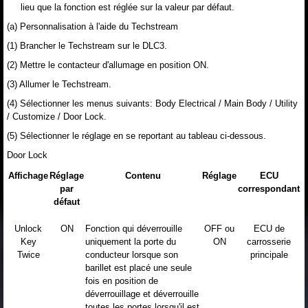
lieu que la fonction est réglée sur la valeur par défaut.
(a) Personnalisation à l'aide du Techstream
(1) Brancher le Techstream sur le DLC3.
(2) Mettre le contacteur d'allumage en position ON.
(3) Allumer le Techstream.
(4) Sélectionner les menus suivants: Body Electrical / Main Body / Utility
/ Customize / Door Lock.
(5) Sélectionner le réglage en se reportant au tableau ci-dessous.
Door Lock
Affichage
Réglage
Contenu
Réglage
ECU
par
correspondant
défaut
Unlock
ON
Fonction qui déverrouille
OFF ou
ECU de
Key
uniquement la porte du
ON
carrosserie
Twice
conducteur lorsque son
principale
barillet est placé une seule
fois en position de
déverrouillage et déverrouille
toutes les portes lorsqu'il est